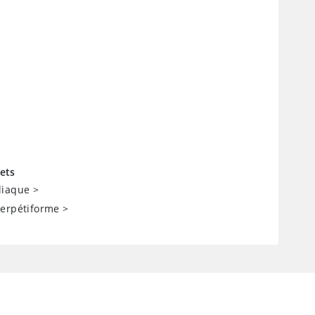
ets
liaque
>
herpétiforme
>