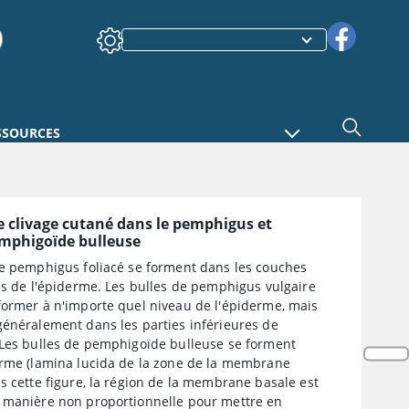
SSOURCES
 clivage cutané dans le pemphigus et
emphigoïde bulleuse
de pemphigus foliacé se forment dans les couches
es de l'épiderme. Les bulles de pemphigus vulgaire
former à n'importe quel niveau de l'épiderme, mais
généralement dans les parties inférieures de
 Les bulles de pemphigoïde bulleuse se forment
erme (lamina lucida de la zone de la membrane
s cette figure, la région de la membrane basale est
 manière non proportionnelle pour mettre en