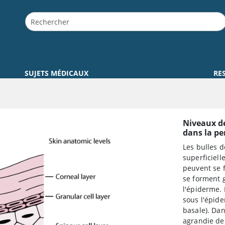
SUJETS MÉDICAUX
RE
Niveaux de
dans la p
Les bulles 
superficiell
peuvent se 
se forment 
l'épiderme.
sous l'épid
basale). Dan
agrandie de