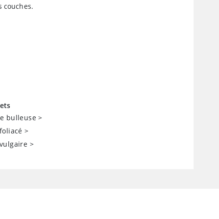
s couches.
ets
e bulleuse
>
oliacé
>
vulgaire
>