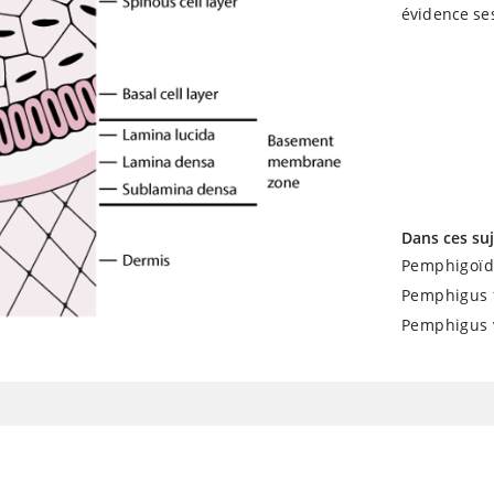
évidence se
Dans ces suj
Pemphigoïd
Pemphigus f
Pemphigus 