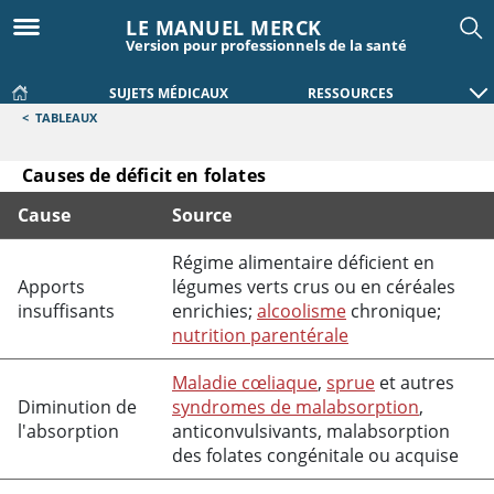
LE MANUEL MERCK
Version pour professionnels de la santé
SUJETS MÉDICAUX
RESSOURCES
<
TABLEAUX
Causes de déficit en folates
Cause
Source
Causes de déficit en folates
Régime alimentaire déficient en
Apports
légumes verts crus ou en céréales
insuffisants
enrichies;
alcoolisme
chronique;
nutrition parentérale
Maladie cœliaque
,
sprue
et autres
Diminution de
syndromes de malabsorption
,
l'absorption
anticonvulsivants, malabsorption
des folates congénitale ou acquise