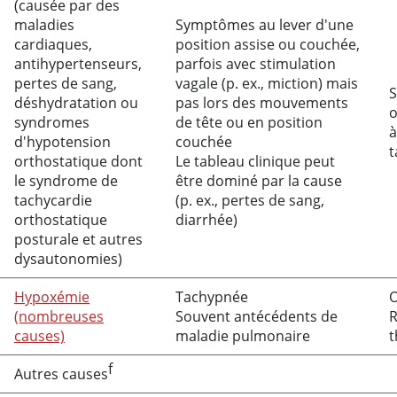
(causée par des
maladies
Symptômes au lever d'une
cardiaques,
position assise ou couchée,
antihypertenseurs,
parfois avec stimulation
pertes de sang,
vagale (p. ex., miction) mais
S
déshydratation ou
pas lors des mouvements
o
syndromes
de tête ou en position
à
d'hypotension
couchée
t
orthostatique dont
Le tableau clinique peut
le syndrome de
être dominé par la cause
tachycardie
(p. ex., pertes de sang,
orthostatique
diarrhée)
posturale et autres
dysautonomies)
Hypoxémie
Tachypnée
O
(nombreuses
Souvent antécédents de
R
causes)
maladie pulmonaire
t
f
Autres causes