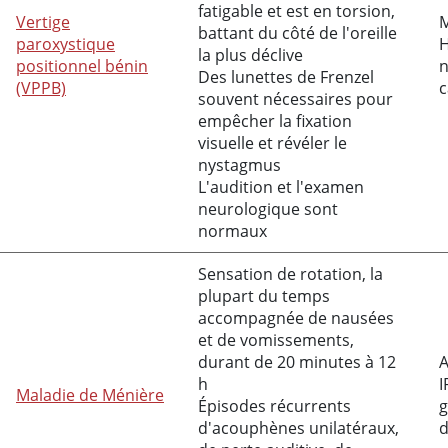
fatigable et est en torsion,
Vertige
M
battant du côté de l'oreille
paroxystique
H
la plus déclive
positionnel bénin
n
Des lunettes de Frenzel
(VPPB)
c
souvent nécessaires pour
empêcher la fixation
visuelle et révéler le
nystagmus
L'audition et l'examen
neurologique sont
normaux
Sensation de rotation, la
plupart du temps
accompagnée de nausées
et de vomissements,
durant de 20 minutes à 12
A
h
I
Maladie de Ménière
Épisodes récurrents
g
d'acouphènes unilatéraux,
d