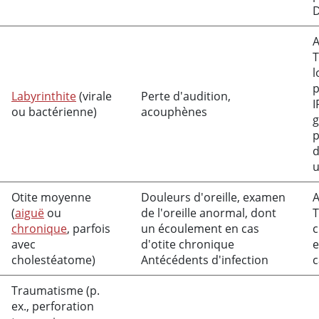
D
A
T
l
p
Labyrinthite
(virale
Perte d'audition,
I
ou bactérienne)
acouphènes
g
p
d
u
Otite moyenne
Douleurs d'oreille, examen
A
(
aiguë
ou
de l'oreille anormal, dont
T
chronique
, parfois
un écoulement en cas
c
avec
d'otite chronique
e
cholestéatome)
Antécédents d'infection
c
Traumatisme (p.
ex., perforation