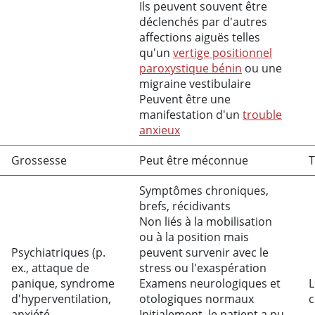
Ils peuvent souvent être
déclenchés par d'autres
affections aiguës telles
qu'un
vertige positionnel
paroxystique bénin
ou une
migraine vestibulaire
Peuvent être une
manifestation d'un
trouble
anxieux
Grossesse
Peut être méconnue
T
Symptômes chroniques,
brefs, récidivants
Non liés à la mobilisation
ou à la position mais
Psychiatriques (p.
peuvent survenir avec le
ex., attaque de
stress ou l'exaspération
panique, syndrome
Examens neurologiques et
L
d'hyperventilation,
otologiques normaux
c
anxiété,
Initialement, le patient a pu