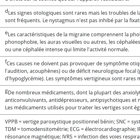
d
Les signes otologiques sont rares mais les troubles de l
sont fréquents. Le nystagmus n'est pas inhibé par la fixati
e
Les caractéristiques de la migraine comprennent la pho
phonophobie, les auras visuelles ou autres, les céphalées 
ou une céphalée intense qui limite l'activité normale.
f
Ces causes ne doivent pas provoquer de symptôme otique
l'audition, acouphènes) ou de déficit neurologique focal 
d'hypoglycémie). Les symptômes vertigineux sont rares m
g
De nombreux médicaments, dont la plupart des anxioly
anticonvulsivants, antidépresseurs, antipsychotiques et
Les médicaments utilisés pour traiter les vertiges sont é
VPPB
=
vertige paroxystique positionnel bénin; SNC
=
sys
TDM = tomodensitométrie; ECG = électrocardiographie; I
résonance magnétique; IVRS
=
infection des voies respira