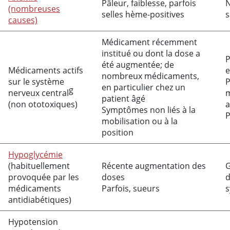
Pâleur, faiblesse, parfois
N
(nombreuses
selles hème-positives
s
causes)
Médicament récemment
institué ou dont la dose a
P
été augmentée; de
Médicaments actifs
e
nombreux médicaments,
sur le système
P
en particulier chez un
g
nerveux central
m
patient âgé
(non ototoxiques)
a
Symptômes non liés à la
P
mobilisation ou à la
position
Hypoglycémie
(habituellement
Récente augmentation des
G
provoquée par les
doses
d
médicaments
Parfois, sueurs
s
antidiabétiques)
Hypotension