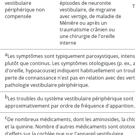
vestibulaire
épisodes de neuronite
T
périphérique non
vestibulaire, de migraine
compensée
avec vertige, de maladie de
Ménière ou après un
traumatisme crânien ou
une chirurgie de l'oreille
interne
a
Les symptômes sont typiquement paroxystiques, intens
plutôt que continus. Les symptômes otologiques (p. ex.,
d'oreille, hypoacousie) indiquent habituellement un trou
perte de connaissance n'est pas en relation avec des ver
pathologie vestibulaire périphérique.
b
Les troubles du système vestibulaire périphérique sont 
approximativement par ordre de fréquence d'apparition.
c
De nombreux médicaments, dont les aminosides, la chlo
et la quinine. Nombre d'autres médicaments sont ototox
d'effets sur la cochlée que sur l'appareil vestibulaire.