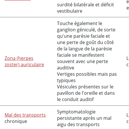
é
surdité bilatérale et déficit
e
vestibulaire
Touche également le
ganglion géniculé, de sorte
qu'une parésie faciale et
une perte de goût du côté
de la langue de la parésie
faciale se manifestent
Zona (herpes
L
souvent avec une perte
zoster) auriculaire
c
auditive
Vertiges possibles mais pas
typiques
Vésicules présentes sur le
pavillon de l'oreille et dans
le conduit auditif
Symptomatologie
Mal des transports
L
persistante après un mal
chronique
c
aigu des transports