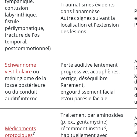
tympanique,
Traumatismes évidents
contusion
dans l'anamnèse
P
labyrinthique,
Autres signes suivant la
e
fistule
localisation et l'extension
P
périlymphatique,
des lésions
fracture de l'os
temporal,
postcommotionnel)
A
Schwannome
Perte auditive lentement
I
vestibulaire
ou
progressive, acouphènes,
g
méningiome de la
vertige, déséquilibre
d
fosse postérieure
Rarement,
ou du conduit
engourdissement facial
d
auditif interne
et/ou parésie faciale
u
Traitement par aminosides
A
(p. ex., gentamycine)
P
Médicaments
récemment institué,
a
c
ototoxiques
habituellement avec