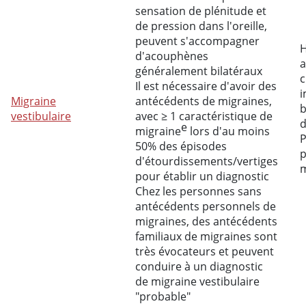
sensation de plénitude et
de pression dans l'oreille,
peuvent s'accompagner
H
d'acouphènes
a
généralement bilatéraux
c
Il est nécessaire d'avoir des
i
Migraine
antécédents de migraines,
b
vestibulaire
avec ≥ 1 caractéristique de
d
e
migraine
lors d'au moins
P
50% des épisodes
p
d'étourdissements/vertiges
m
pour établir un diagnostic
Chez les personnes sans
antécédents personnels de
migraines, des antécédents
familiaux de migraines sont
très évocateurs et peuvent
conduire à un diagnostic
de migraine vestibulaire
"probable"