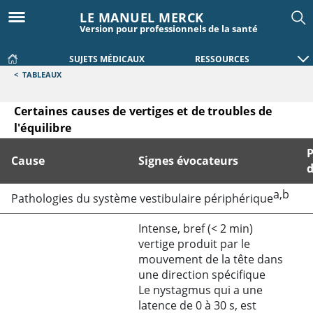
LE MANUEL MERCK
Version pour professionnels de la santé
SUJETS MÉDICAUX
RESSOURCES
<
TABLEAUX
Certaines causes de vertiges et de troubles de
l'équilibre
P
Cause
Signes évocateurs
d
a,b
Certaines causes de vertiges et de troubles de l'équilibre
Pathologies du système vestibulaire périphérique
Intense, bref (
<
2 min)
vertige produit par le
mouvement de la tête dans
une direction spécifique
Le nystagmus qui a une
latence de 0 à 30 s, est