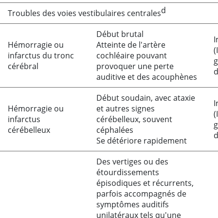
d
Troubles des voies vestibulaires centrales
Début brutal
I
Hémorragie ou
Atteinte de l'artère
(
infarctus du tronc
cochléaire pouvant
g
cérébral
provoquer une perte
d
auditive et des acouphènes
Début soudain, avec ataxie
I
Hémorragie ou
et autres signes
(
infarctus
cérébelleux, souvent
g
cérébelleux
céphalées
d
Se détériore rapidement
Des vertiges ou des
étourdissements
épisodiques et récurrents,
parfois accompagnés de
symptômes auditifs
unilatéraux tels qu'une