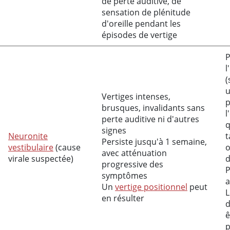
de perte auditive, de
sensation de plénitude
d'oreille pendant les
épisodes de vertige
P
l
(
u
Vertiges intenses,
p
brusques, invalidants sans
l
perte auditive ni d'autres
q
signes
Neuronite
t
Persiste jusqu'à 1 semaine,
vestibulaire
(cause
o
avec atténuation
virale suspectée)
d
progressive des
P
symptômes
a
Un
vertige positionnel
peut
L
en résulter
d
ê
p