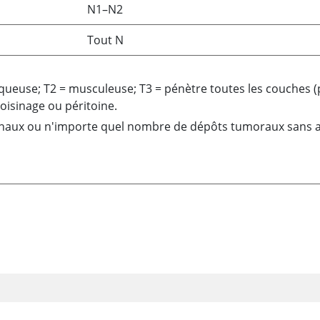
N1–N2
Tout N
queuse; T2
=
musculeuse; T3
=
pénètre toutes les couches (
oisinage ou péritoine.
naux ou n'importe quel nombre de dépôts tumoraux sans a