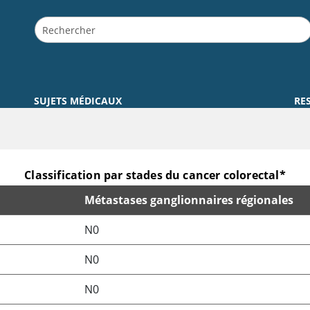
SUJETS MÉDICAUX
RE
Classification par stades du cancer colorectal*
Métastases ganglionnaires régionales
N0
N0
N0