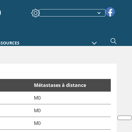
SSOURCES
Métastases à distance
M0
M0
M0