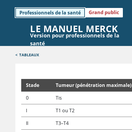
Grand public
Professionnels de la santé
LE MANUEL MERCK
Version pour professionnels de la
santé
<
TABLEAUX
Stade
Tumeur (pénétration maximale)
Classification par stades du cancer colorectal*
0
Tis
I
T1 ou T2
II
T3–T4