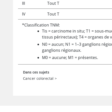
III
Tout T
IV
Tout T
*Classification TNM:
Tis
=
carcinome in situ; T1
=
sous-mu
tissus périrectaux); T4
=
organes de v
N0
=
aucun; N1
=
1–3 ganglions régio
ganglions régionaux.
M0
=
aucune; M1
=
présentes.
Dans ces sujets
Cancer colorectal
>