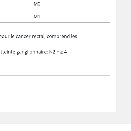
M0
M1
pour le cancer rectal, comprend les
tteinte ganglionnaire; N2
=
≥
4