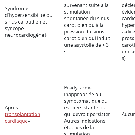
survenant suite à la
décle
Syndrome
stimulation
évide
d'hypersensibilité du
spontanée du sinus
cardio
sinus carotidien et
carotidien ou à la
hyper
syncope
pression du sinus
à-dire
neurocardiogène‡
carotidien qui induit
press
une asystolie de > 3
carot
s
une a
s)
Bradycardie
inappropriée ou
symptomatique qui
Après
est persistante ou
transplantation
qui devrait persister
Aucu
cardiaque
‡
Autres indications
établies de la
stimulation