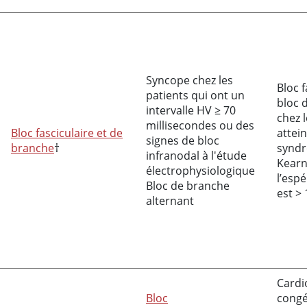
Syncope chez les
Bloc f
patients qui ont un
bloc 
intervalle HV ≥ 70
chez 
millisecondes ou des
Bloc fasciculaire et de
attei
signes de bloc
branche
†
synd
infranodal à l'étude
Kearn
électrophysiologique
l’esp
Bloc de branche
est > 
alternant
Cardi
Bloc
congé