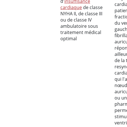
d'
insuffisance
cardi
cardiaque
de classe
patie
NYHA II, de classe III
fracti
ou de classe IV
du ve
ambulatoire sous
gauch
traitement médical
fibril
optimal
auricu
répon
ailleu
de la
resyn
cardi
qui l'
nœu
auric
ou un
phar
perme
stimu
ventr