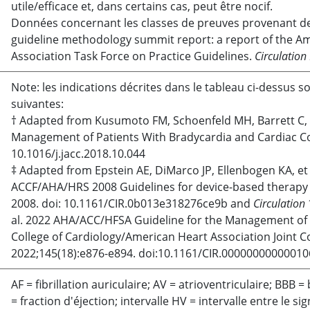
utile/efficace et, dans certains cas, peut être nocif.
Données concernant les classes de preuves provenant d
guideline methodology summit report: a report of the A
Association Task Force on Practice Guidelines.
Circulation
Note: les indications décrites dans le tableau ci-dessus s
suivantes:
† Adapted from Kusumoto FM, Schoenfeld MH, Barrett C, 
Management of Patients With Bradycardia and Cardiac C
10.1016/j.jacc.2018.10.044
‡ Adapted from Epstein AE, DiMarco JP, Ellenbogen KA, e
ACCF/AHA/HRS 2008 Guidelines for device-based therapy 
2008. doi: 10.1161/CIR.0b013e318276ce9b and
Circulation
al. 2022 AHA/ACC/HFSA Guideline for the Management of 
College of Cardiology/American Heart Association Joint C
2022;145(18):e876-e894. doi:10.1161/CIR.00000000000010
AF = fibrillation auriculaire; AV
=
atrioventriculaire; BBB
=
b
= fraction d'éjection; intervalle HV
=
intervalle entre le si