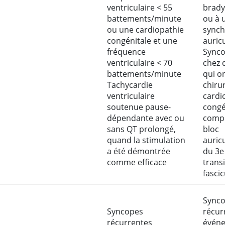
ventriculaire < 55
brady
battements/minute
ou à 
ou une cardiopathie
sync
congénitale et une
auric
fréquence
Synco
ventriculaire < 70
chez 
battements/minute
qui o
Tachycardie
chiru
ventriculaire
cardi
soutenue pause-
congé
dépendante avec ou
compl
sans QT prolongé,
bloc
quand la stimulation
auric
a été démontrée
du 3e
comme efficace
transi
fascic
Sync
Syncopes
récur
récurrentes
évén