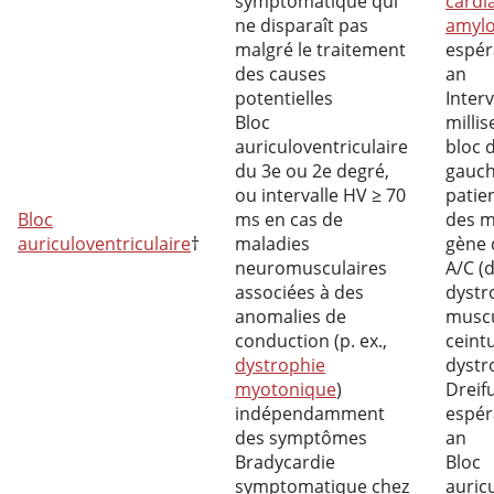
symptomatique qui
cardi
ne disparaît pas
amyl
malgré le traitement
espér
des causes
an
potentielles
Interv
Bloc
milli
auriculoventriculaire
bloc 
du 3e ou 2e degré,
gauch
ou intervalle HV ≥ 70
patie
Bloc
ms en cas de
des m
auriculoventriculaire
†
maladies
gène 
neuromusculaires
A/C (
associées à des
dystr
anomalies de
muscu
conduction (p. ex.,
ceintu
dystrophie
dystr
myotonique
)
Dreif
indépendamment
espér
des symptômes
an
Bradycardie
Bloc
symptomatique chez
auric