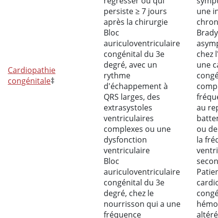
régresser ou qui
symp
persiste
≥
7 jours
une 
après la chirurgie
chro
Bloc
Brady
auriculoventriculaire
asym
congénital du 3e
chez l
degré, avec un
une c
Cardiopathie
rythme
congé
congénitale
‡
d'échappement à
compl
QRS larges, des
fréqu
extrasystoles
au re
ventriculaires
batte
complexes ou une
ou de
dysfonction
la fr
ventriculaire
ventri
Bloc
seco
auriculoventriculaire
Patie
congénital du 3e
cardi
degré, chez le
congé
nourrisson qui a une
hémo
fréquence
altér