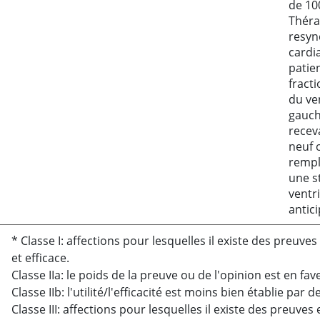
de 1
Théra
resyn
cardi
patie
fracti
du ve
gauch
recev
neuf 
rempl
une s
ventri
antic
* Classe I: affections pour lesquelles il existe des preuv
et efficace.
Classe IIa: le poids de la preuve ou de l'opinion est en f
Classe IIb: l'utilité/l'efficacité est moins bien établie par
Classe III: affections pour lesquelles il existe des preuv