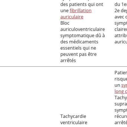
des patients qui ont
du 1e
une
fibrillation
2e de
auriculaire
avec 
Bloc
symp
auriculoventriculaire
clair
symptomatique dû à
attri
des médicaments
auric
essentiels qui ne
peuvent pas être
arrêtés
Patie
risqu
un
sy
long 
Tachy
supra
symp
Tachycardie
récur
ventriculaire
arrêt