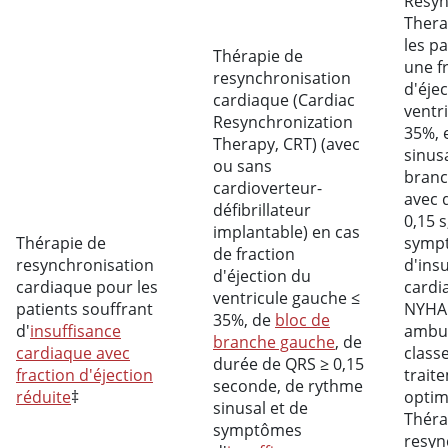
Resyn
Thera
les pa
Thérapie de
une f
resynchronisation
d'éje
cardiaque (Cardiac
ventr
Resynchronization
35%, 
Therapy, CRT) (avec
sinus
ou sans
branc
cardioverteur-
avec 
défibrillateur
0,15 s
implantable) en cas
Thérapie de
symp
de fraction
resynchronisation
d'ins
d'éjection du
cardiaque pour les
cardi
ventricule gauche ≤
patients souffrant
NYHA I
35%, de
bloc de
d'
insuffisance
ambul
branche gauche
, de
cardiaque avec
class
durée de QRS ≥ 0,15
fraction d'éjection
trait
seconde, de rythme
réduite
‡
optim
sinusal et de
Théra
symptômes
resyn