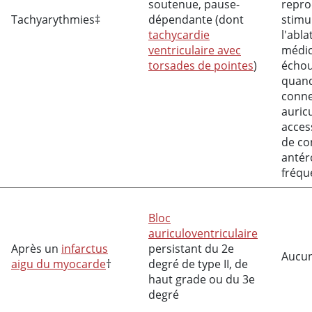
soutenue, pause-
repro
Tachyarythmies‡
dépendante (dont
stimu
tachycardie
l'abla
ventriculaire avec
médi
torsades de pointes
)
échou
quand
conne
auric
acces
de co
antér
fréqu
Bloc
auriculoventriculaire
Après un
infarctus
persistant du 2e
Aucu
aigu du myocarde
†
degré de type II, de
haut grade ou du 3e
degré