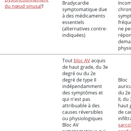
Bradycardie
Inco
du nœud sinusal
†
symptomatique due
chro
à des médicaments
sympt
essentiels
fréqu
(alternatives contre-
ne pe
indiquées)
répon
dema
physi
Tout
bloc AV
acquis
de haut grade, du 3e
degré ou du 2e
degré de type II
Bloc
indépendamment
auric
des symptômes et
du 2e
qui n'est pas
II, du
attribuable à des
haut 
causes réversibles
de ca
ou physiologiques
infilt
Bloc AV
sarco