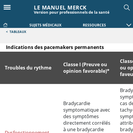
LE MANUEL MERCK
Version pour professionnels de la santé
SUJETS MÉDICAUX
RESSOURCES
<
TABLEAUX
Indications des pacemakers permanents
Class
Classe I (Preuve ou
Troubles du rythme
ou op
opinion favorable)*
faveu
Indications des pacemakers permanents
Brady
symp
Bradycardie
cas d
symptomatique avec
tachy
des symptômes
symp
directement corrélés
attrib
à une bradycardie
brady
Dysfonctionnement