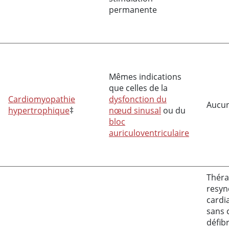
permanente
Mêmes indications
que celles de la
Cardiomyopathie
dysfonction du
Aucu
hypertrophique
‡
nœud sinusal
ou du
bloc
auriculoventriculaire
Théra
resyn
cardi
sans 
défibr