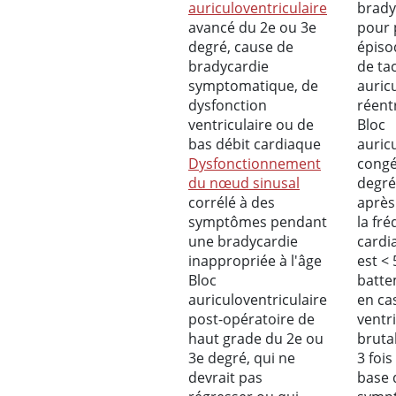
auriculoventriculaire
brady
avancé du 2e ou 3e
pour 
degré, cause de
épiso
bradycardie
de ta
symptomatique, de
auric
dysfonction
réent
ventriculaire ou de
Bloc
bas débit cardiaque
auric
Dysfonctionnement
congé
du nœud sinusal
degré
corrélé à des
après 
symptômes pendant
la fr
une bradycardie
card
inappropriée à l'âge
est < 
Bloc
batte
auriculoventriculaire
en ca
post-opératoire de
ventr
haut grade du 2e ou
bruta
3e degré, qui ne
3 fois
devrait pas
base 