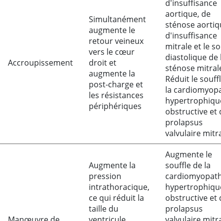
d'insuffisance
aortique, de
Simultanément
sténose aortiq
augmente le
d'insuffisance
retour veineux
mitrale et le so
vers le cœur
diastolique de 
Accroupissement
droit et
sténose mitral
augmente la
Réduit le souff
post-charge et
la cardiomyop
les résistances
hypertrophiqu
périphériques
obstructive et
prolapsus
valvulaire mitr
Augmente le
Augmente la
souffle de la
pression
cardiomyopath
intrathoracique,
hypertrophiqu
ce qui réduit la
obstructive et
taille du
prolapsus
Manœuvre de
ventricule
valvulaire mitr