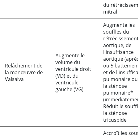
du rétrécisse
mitral
Augmente les
souffles du
rétrécissemen
aortique, de
l'insuffisance
Augmente le
aortique (aprè
volume du
Relâchement de
ou 5 battemen
ventricule droit
la manœuvre de
et de l'insuffis
(VD) et du
Valsalva
pulmonaire ou
ventricule
la sténose
gauche (VG)
pulmonaire*
(immédiateme
Réduit le souff
la sténose
tricuspide
Accroît les sou