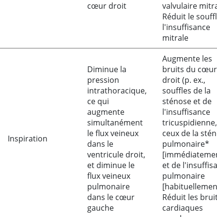
cœur droit
valvulaire mitr
Réduit le souff
l'insuffisance
mitrale
Augmente les
Diminue la
bruits du cœur
pression
droit (p. ex.,
intrathoracique,
souffles de la
ce qui
sténose et de
augmente
l'insuffisance
simultanément
tricuspidienne,
le flux veineux
ceux de la sté
Inspiration
dans le
pulmonaire*
ventricule droit,
[immédiateme
et diminue le
et de l'insuffis
flux veineux
pulmonaire
pulmonaire
[habituellemen
dans le cœur
Réduit les brui
gauche
cardiaques