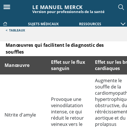
LE MANUEL MERCK
Version pour professionnels de la santé
SUJETS MÉDICAUX
RESSOURCES
<
TABLEAUX
Manœuvres qui facilitent le diagnostic des
souffles
Effet sur le flux
Effet sur les b
Manœuvre
sanguin
cardiaques
Manœuvres qui facilitent le diagnostic des souffles
Augmente le
souffle de la
cardiomyopath
Provoque une
hypertrophiqu
veinodilatation
obstructive, d
intense, ce qui
rétrécissemen
Nitrite d'amyle
réduit le retour
aortique et du
veineux vers le
prolapsus