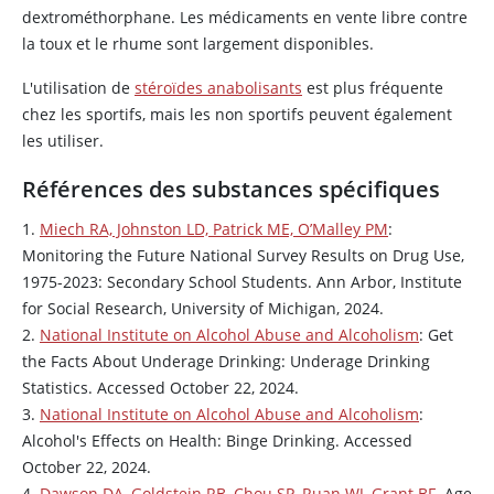
dextrométhorphane
. Les médicaments en vente libre contre
la toux et le rhume sont largement disponibles.
L'utilisation de
stéroïdes anabolisants
est plus fréquente
chez les sportifs, mais les non sportifs peuvent également
les utiliser.
Références des substances spécifiques
1.
Miech RA, Johnston LD, Patrick ME, O’Malley PM
:
Monitoring the Future National Survey Results on Drug Use,
1975-2023: Secondary School Students. Ann Arbor, Institute
for Social Research, University of Michigan, 2024.
2.
National Institute on Alcohol Abuse and Alcoholism
: Get
the Facts About Underage Drinking: Underage Drinking
Statistics. Accessed October 22, 2024.
3.
National Institute on Alcohol Abuse and Alcoholism
:
Alcohol's Effects on Health: Binge Drinking. Accessed
October 22, 2024.
4.
Dawson DA, Goldstein RB, Chou SP, Ruan WJ, Grant BF
. Age