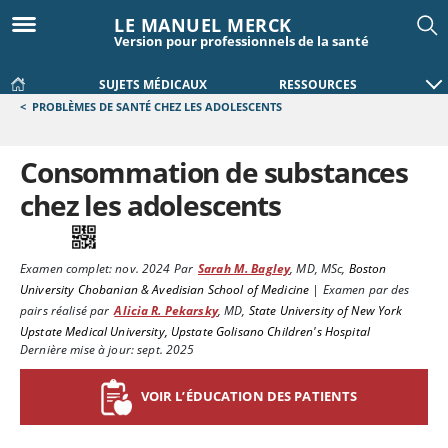
LE MANUEL MERCK
Version pour professionnels de la santé
SUJETS MÉDICAUX
RESSOURCES
<
PROBLÈMES DE SANTÉ CHEZ LES ADOLESCENTS
Consommation de substances
chez les adolescents
Examen complet:
nov. 2024
Par
Sarah M. Bagley
,
MD, MSc
,
Boston
University Chobanian & Avedisian School of Medicine
|
Examen par des
pairs réalisé par
Alicia R. Pekarsky
,
MD
,
State University of New York
Upstate Medical University, Upstate Golisano Children's Hospital
Dernière mise à jour: sept. 2025
VOIR L’ÉDUCATION DES PATIENTS