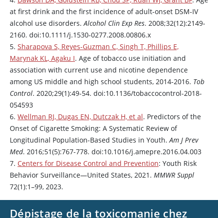
at first drink and the first incidence of adult-onset DSM-IV
alcohol use disorders.
Alcohol Clin Exp Res
. 2008;32(12):2149-
2160. doi:10.1111/j.1530-0277.2008.00806.x
5.
Sharapova S, Reyes-Guzman C, Singh T, Phillips E,
Marynak KL, Agaku I
. Age of tobacco use initiation and
association with current use and nicotine dependence
among US middle and high school students, 2014-2016.
Tob
Control
. 2020;29(1):49-54. doi:10.1136/tobaccocontrol-2018-
054593
6.
Wellman RJ, Dugas EN, Dutczak H, et al
. Predictors of the
Onset of Cigarette Smoking: A Systematic Review of
Longitudinal Population-Based Studies in Youth.
Am J Prev
Med
. 2016;51(5):767-778. doi:10.1016/j.amepre.2016.04.003
7.
Centers for Disease Control and Prevention
: Youth Risk
Behavior Surveillance—United States, 2021.
MMWR Suppl
72(1):1–99, 2023.
Dépistage de la toxicomanie chez