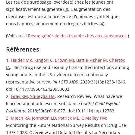
Les taux de surdosage (overdose) chez les jeunes ont
significativement augmenté (
3
). L'augmentation des
overdoses est due à la présence d'opioïdes synthétiques
dans l'approvisionnement en drogues illicites (
4
).
(Voir aussi
Revue générale des troubles liés aux substances
.)
Références
1.
Haider MR, Kingori C, Brown MJ, Battle-Fisher M, Chertok
IA
. Illicit drug use and sexually transmitted infections among
young adults in the US: evidence from a nationally
representative survey.
Int J STD AIDS
. 2020;31(13):1238-1246.
doi:10.1177/0956462420950603
2.
Gray KM, Squeglia LM
. Research Review: What have we
learned about adolescent substance use?.
J Child Psychol
Psychiatry
. 2018;59(6):618-627. doi:10.1111/jcpp.12783
3.
Miech RA, Johnston LD, Patrick ME, O’Malley PM
:
Monitoring the Future National Survey Results on Drug Use
1975-2023: Overview and Detailed Results for Secondary