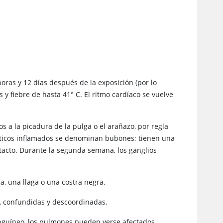
ras y 12 días después de la exposición (por lo
 y fiebre de hasta 41
°
C. El ritmo cardíaco se vuelve
os a la picadura de la pulga o el arañazo, por regla
infáticos inflamados se denominan bubones; tienen una
l tacto. Durante la segunda semana, los ganglios
, una llaga o una costra negra.
s, confundidas y descoordinadas.
anguíneo, los pulmones pueden verse afectados,