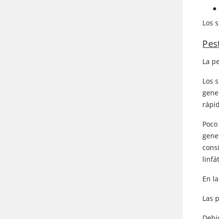
Los s
Pes
La p
Los 
gene
rápid
Poco 
gener
consi
linf
En l
Las 
Debi