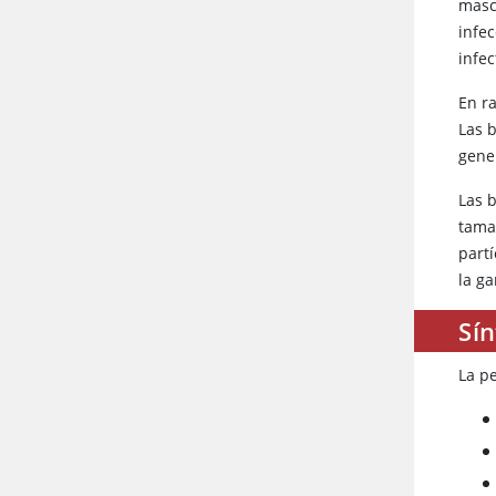
masc
infe
infec
En ra
Las 
gene
Las 
tamañ
part
la ga
Sí
La p