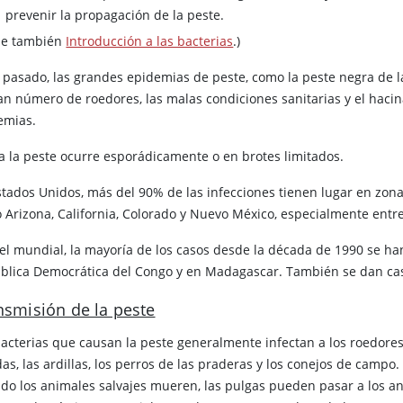
prevenir la propagación de la peste.
se también
Introducción a las bacterias
.)
l pasado, las grandes epidemias de peste, como la peste negra de 
ran número de roedores, las malas condiciones sanitarias y el haci
emias.
a la peste ocurre esporádicamente o en brotes limitados.
stados Unidos, más del 90% de las infecciones tienen lugar en zona
 Arizona, California, Colorado y Nuevo México, especialmente entr
vel mundial, la mayoría de los casos desde la década de 1990 se ha
blica Democrática del Congo y en Madagascar. También se dan ca
nsmisión de la peste
acterias que causan la peste generalmente infectan a los roedores s
das, las ardillas, los perros de las praderas y los conejos de campo.
do los animales salvajes mueren, las pulgas pueden pasar a los an