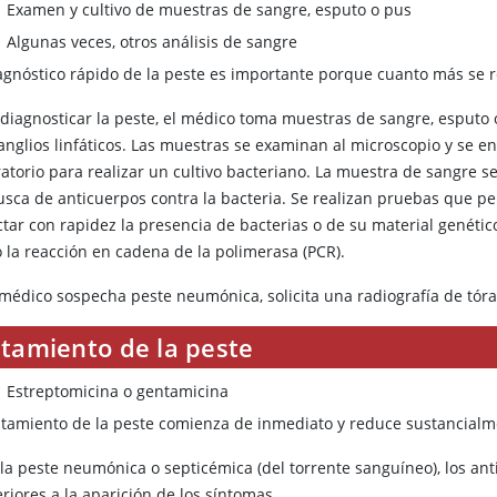
Examen y cultivo de muestras de sangre, esputo o pus
Algunas veces, otros análisis de sangre
iagnóstico rápido de la peste es importante porque cuanto más se r
 diagnosticar la peste, el médico toma muestras de sangre, esputo
anglios linfáticos. Las muestras se examinan al microscopio y se en
atorio para realizar un cultivo bacteriano. La muestra de sangre se
usca de anticuerpos contra la bacteria. Se realizan pruebas que p
tar con rapidez la presencia de bacterias o de su material genétic
 la reacción en cadena de la polimerasa (PCR).
l médico sospecha peste neumónica, solicita una radiografía de tóra
atamiento de la peste
Estreptomicina
o
gentamicina
ratamiento de la peste comienza de inmediato y reduce sustancialm
la peste neumónica o septicémica (del torrente sanguíneo), los ant
riores a la aparición de los síntomas.