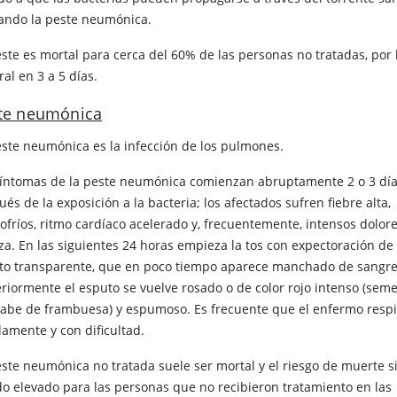
ando la peste neumónica.
este es mortal para cerca del 60% de las personas no tratadas, por 
al en 3 a 5 días.
te neumónica
este neumónica es la infección de los pulmones.
síntomas de la peste neumónica comienzan abruptamente 2 o 3 dí
és de la exposición a la bacteria; los afectados sufren fiebre alta,
lofríos, ritmo cardíaco acelerado y, frecuentemente, intensos dolor
za. En las siguientes 24 horas empieza la tos con expectoración de
to transparente, que en poco tiempo aparece manchado de sangre
eriormente el esputo se vuelve rosado o de color rojo intenso (sem
arabe de frambuesa) y espumoso. Es frecuente que el enfermo resp
damente y con dificultad.
este neumónica no tratada suele ser mortal y el riesgo de muerte s
do elevado para las personas que no recibieron tratamiento en las