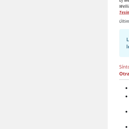
of Me
Welli
Tesin
Últi
L
l
Sín
Otra