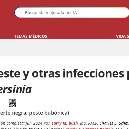
TEMAS MÉDICOS
VIDA 
este y otras infecciones
ersinia
erte negra; peste bubónica)
ión completa:
jun 2024
Por
Larry M. Bush
,
MD, FACP
,
Charles E. Schm