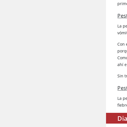
prim
Pes
La p
vómi
Con 
porq
Como
ahí 
Sin t
Pes
La p
fieb
Dia