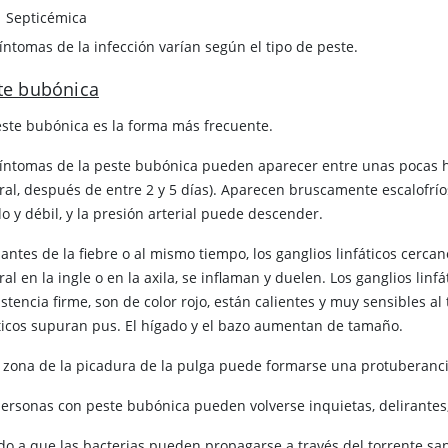
Septicémica
íntomas de la infección varían según el tipo de peste.
te bubónica
este bubónica es la forma más frecuente.
síntomas de la peste bubónica pueden aparecer entre unas pocas ho
ral, después de entre 2 y 5 días). Aparecen bruscamente escalofríos
o y débil, y la presión arterial puede descender.
antes de la fiebre o al mismo tiempo, los ganglios linfáticos cercan
al en la ingle o en la axila, se inflaman y duelen. Los ganglios l
stencia firme, son de color rojo, están calientes y muy sensibles a
áticos supuran pus. El hígado y el bazo aumentan de tamaño.
a zona de la picadura de la pulga puede formarse una protuberancia
personas con peste bubónica pueden volverse inquietas, delirante
do a que las bacterias pueden propagarse a través del torrente s