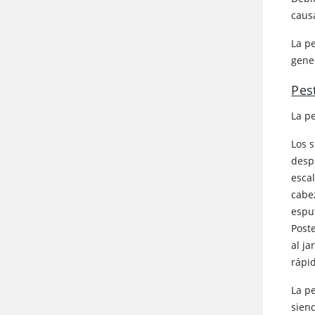
caus
La p
gener
Pes
La p
Los 
despu
esca
cabe
espu
Post
al j
rápi
La p
sien