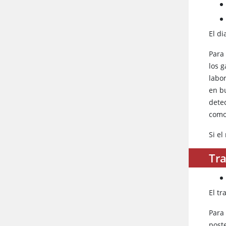
El d
Para
los g
labor
en b
detec
como
Si e
Tr
El t
Para 
poste