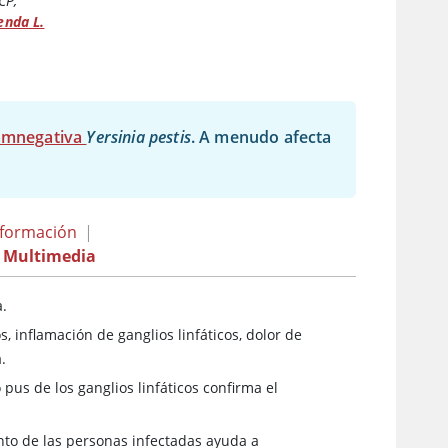
CP
,
enda L.
ramnegativa
Yersinia pestis
. A menudo afecta
nformación
|
Multimedia
a.
, inflamación de ganglios linfáticos, dolor de
.
 pus de los ganglios linfáticos confirma el
ento de las personas infectadas ayuda a