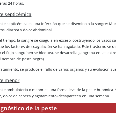
eras 24 horas.
te septicémica
este septicémica es una infección que se disemina a la sangre; Mu
tos, diarrea y dolor abdominal.
el tiempo, la sangre se coagula en exceso, obstruyendo los vasos 
ue los factores de coagulación se han agotado. Este trastorno se
 el flujo sanguíneo se bloquea, se desarrolla gangrena en las ext
el nombre de peste negra).
ratamiento, se produce el fallo de varios órganos y su evolución su
te menor
este ambulatoria o menor es una forma leve de la peste bubónica. Su
re, dolor de cabeza y agotamiento) desaparecen en una semana.
gnóstico de la peste