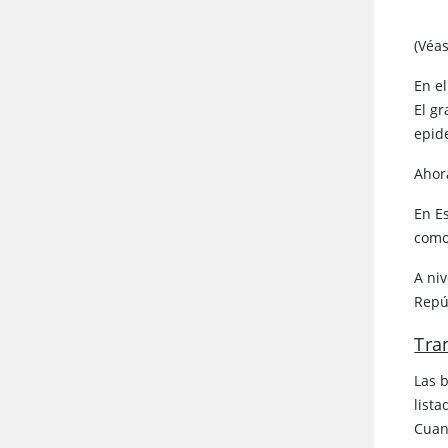
(Véa
En e
El g
epid
Ahor
En E
como
A ni
Repú
Tra
Las b
lista
Cuan