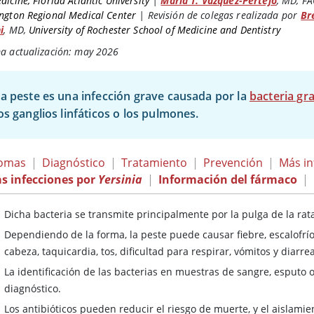
dicine, Florida Atlantic University
|
Maria T. Vazquez-Pertejo
,
MD, FA
ngton Regional Medical Center
|
Revisión de colegas realizada por
Br
i
,
MD
,
University of Rochester School of Medicine and Dentistry
ma actualización: may 2026
a peste es una infección grave causada por la
bacteria g
os ganglios linfáticos o los pulmones.
tomas
|
Diagnóstico
|
Tratamiento
|
Prevención
|
Más i
s infecciones por
Yersinia
|
Información del fármaco
|
Dicha bacteria se transmite principalmente por la pulga de la rat
Dependiendo de la forma, la peste puede causar fiebre, escalofríos
cabeza, taquicardia, tos, dificultad para respirar, vómitos y diarrea
La identificación de las bacterias en muestras de sangre, esputo o
diagnóstico.
Los antibióticos pueden reducir el riesgo de muerte, y el aislami