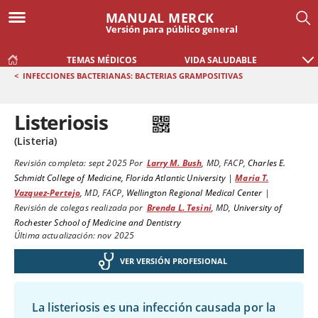
MANUAL MERCK
Versión para público general
TEMAS MÉDICOS
VIDA SALUDABLE
<
INFECCIONES BACTERIANAS: BACTERIAS GRAMPOSITIVAS
Listeriosis
(Listeria)
Revisión completa:
sept 2025
Por
Larry M. Bush
,
MD, FACP
,
Charles E.
Schmidt College of Medicine, Florida Atlantic University
|
Maria T.
Vazquez-Pertejo
,
MD, FACP
,
Wellington Regional Medical Center
|
Revisión de colegas realizada por
Brenda L. Tesini
,
MD
,
University of
Rochester School of Medicine and Dentistry
Última actualización: nov 2025
VER VERSIÓN PROFESIONAL
La listeriosis es una infección causada por la