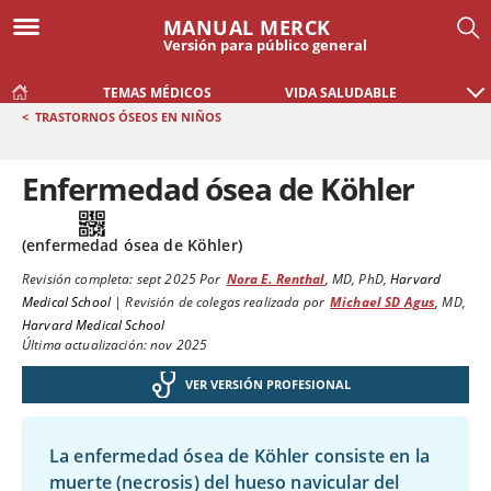
MANUAL MERCK
Versión para público general
TEMAS MÉDICOS
VIDA SALUDABLE
<
TRASTORNOS ÓSEOS EN NIÑOS
Enfermedad ósea de Köhler
(enfermedad ósea de Köhler)
Revisión completa:
sept 2025
Por
Nora E. Renthal
,
MD, PhD
,
Harvard
Medical School
|
Revisión de colegas realizada por
Michael SD Agus
,
MD
,
Harvard Medical School
Última actualización: nov 2025
VER VERSIÓN PROFESIONAL
La enfermedad ósea de Köhler consiste en la
muerte (necrosis) del hueso navicular del