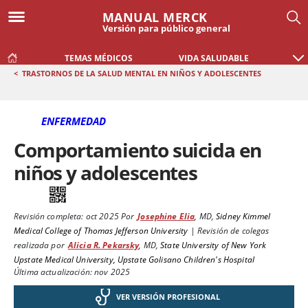
MANUAL MERCK
Versión para público general
TEMAS MÉDICOS
VIDA SALUDABLE
<
TRASTORNOS DE LA SALUD MENTAL EN NIÑOS Y ADOLESCENTES
ENFERMEDAD
Comportamiento suicida en
niños y adolescentes
Revisión completa:
oct 2025
Por
Josephine Elia
,
MD
,
Sidney Kimmel
Medical College of Thomas Jefferson University
|
Revisión de colegas
realizada por
Alicia R. Pekarsky
,
MD
,
State University of New York
Upstate Medical University, Upstate Golisano Children's Hospital
Última actualización: nov 2025
VER VERSIÓN PROFESIONAL