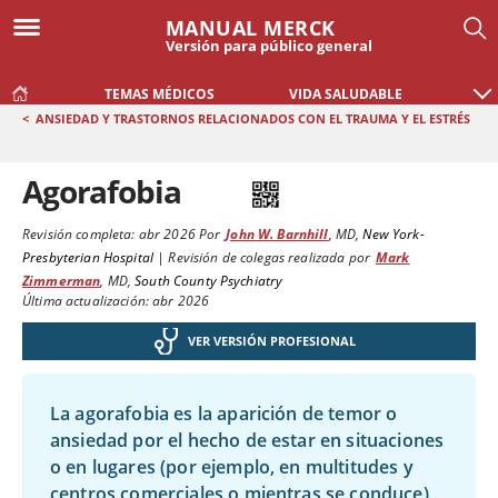
MANUAL MERCK
Versión para público general
TEMAS MÉDICOS
VIDA SALUDABLE
<
ANSIEDAD Y TRASTORNOS RELACIONADOS CON EL TRAUMA Y EL ESTRÉS
Agorafobia
Revisión completa:
abr 2026
Por
John W. Barnhill
,
MD
,
New York-
Presbyterian Hospital
|
Revisión de colegas realizada por
Mark
Zimmerman
,
MD
,
South County Psychiatry
Última actualización: abr 2026
VER VERSIÓN PROFESIONAL
La agorafobia es la aparición de temor o
ansiedad por el hecho de estar en situaciones
o en lugares (por ejemplo, en multitudes y
centros comerciales o mientras se conduce)