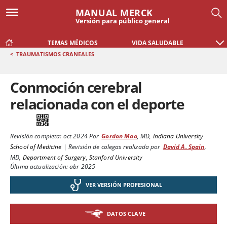
MANUAL MERCK
Versión para público general
TEMAS MÉDICOS
VIDA SALUDABLE
<
TRAUMATISMOS CRANEALES
Conmoción cerebral
relacionada con el deporte
Revisión completa:
oct 2024
Por
Gordon Mao
,
MD
,
Indiana University
School of Medicine
|
Revisión de colegas realizada por
David A. Spain
,
MD
,
Department of Surgery, Stanford University
Última actualización: abr 2025
VER VERSIÓN PROFESIONAL
DATOS CLAVE