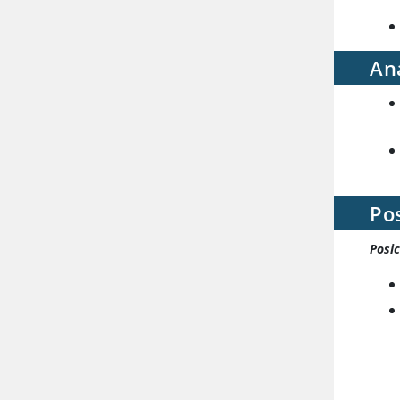
An
Po
Posic