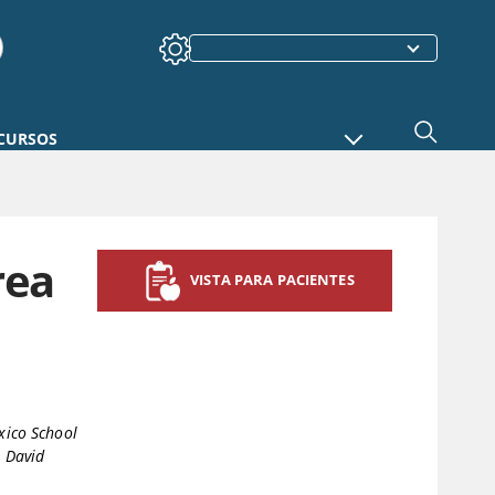
CURSOS
rea
VISTA PARA PACIENTES
xico School
,
David