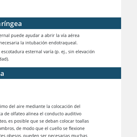
aríngea
ernal puede ayudar a abrir la vía aérea
s necesaria la intubación endotraqueal.
escotadura esternal varía (p. ej., sin elevación
dad).
ea
imo del aire mediante la colocación del
a de olfateo alinea el conducto auditivo
ateo, es posible que se deban colocar toallas
hombros, de modo que el cuello se flexione
entes obesos, pueden ser necesarias muchas