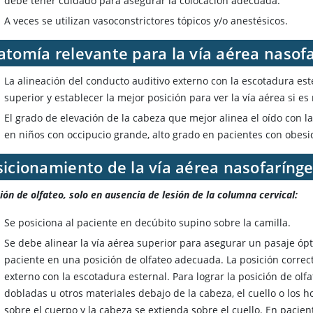
debe tener cuidado para asegurar la colocación adecuada.
A veces se utilizan vasoconstrictores tópicos y/o anestésicos.
atomía relevante para la vía aérea nasof
La alineación del conducto auditivo externo con la escotadura est
superior y establecer la mejor posición para ver la vía aérea si e
El grado de elevación de la cabeza que mejor alinea el oído con la 
en niños con occipucio grande, alto grado en pacientes con obesi
sicionamiento de la vía aérea nasofaríng
ión de olfateo, solo en ausencia de lesión de la columna cervical:
Se posiciona al paciente en decúbito supino sobre la camilla.
Se debe alinear la vía aérea superior para asegurar un pasaje ópt
paciente en una posición de olfateo adecuada. La posición correct
externo con la escotadura esternal. Para lograr la posición de olf
dobladas u otros materiales debajo de la cabeza, el cuello o los 
sobre el cuerpo y la cabeza se extienda sobre el cuello. En paci