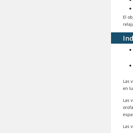
El o
rela
Ind
Las 
en lu
Las 
orof
espa
Las 