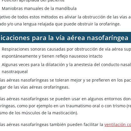
Maniobras manuales de la mandíbula
bjetivo de todos estos métodos es aliviar la obstrucción de las vía
jado y/o una lengua relajada que puede obstruir la orofaringe.
icaciones para la vía aérea nasofaríngea
Respiraciones sonoras causadas por obstrucción de vía aérea sup
espontáneamente y tienen reflejo nauseoso intacto
Algunas veces para la dilatación y la anestesia del conducto nas
nasotraqueal
vías aéreas nasofaríngeas se toleran mejor y se prefieren en los pa
gar de las vías aéreas orofaríngeas.
vías aéreas nasofaríngeas se pueden usar en algunos entornos don
aríngeas, como por ejemplo en un traumatismo oral o con trismo (res
smo de los músculos de la masticación).
vías aéreas nasofaríngeas también pueden facilitar la
ventilación c