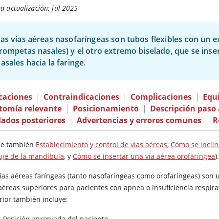
a actualización: jul 2025
as vías aéreas nasofaríngeas son tubos flexibles con un 
rompetas nasales) y el otro extremo biselado, que se inser
asales hacia la faringe.
caciones
|
Contraindicaciones
|
Complicaciones
|
Equ
tomía relevante
|
Posicionamiento
|
Descripción paso
ados posteriores
|
Advertencias y errores comunes
|
R
se también
Establecimiento y control de vías aéreas
,
Cómo se inclin
je de la mandíbula
, y
Cómo se insertar una vía aérea orofaríngea
)
vías aéreas faríngeas (tanto nasofaríngeas como orofaríngeas) son
aéreas superiores para pacientes con apnea o insuficiencia respira
rior también incluye:
Posición apropiada del paciente