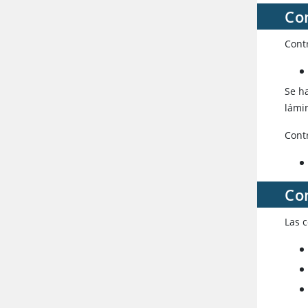
Con
Cont
Se h
lámin
Contr
Co
Las 