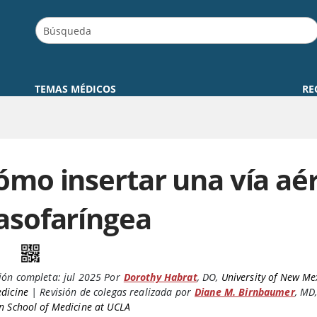
TEMAS MÉDICOS
RE
ómo insertar una vía aé
asofaríngea
ión completa:
jul 2025
Por
Dorothy Habrat
,
DO
,
University of New Me
dicine
|
Revisión de colegas realizada por
Diane M. Birnbaumer
,
MD
n School of Medicine at UCLA