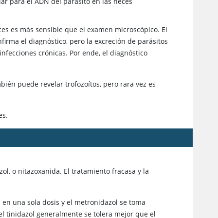
r para el ADN del parásito en las heces
ces es más sensible que el examen microscópico. El
nfirma el diagnóstico, pero la excreción de parásitos
infecciones crónicas. Por ende, el diagnóstico
bién puede revelar trofozoítos, pero rara vez es
es.
zol, o nitazoxanida. El tratamiento fracasa y la
ma en una sola dosis y el metronidazol se toma
el tinidazol generalmente se tolera mejor que el