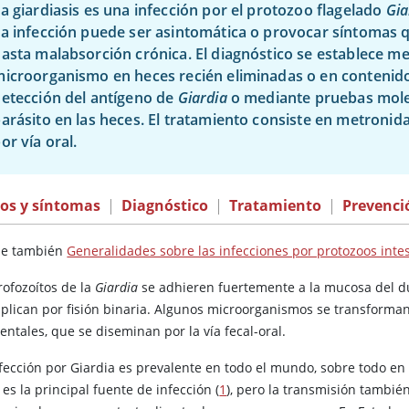
a giardiasis es una infección por el protozoo flagelado
Gia
a infección puede ser asintomática o provocar síntomas q
asta malabsorción crónica. El diagnóstico se establece med
icroorganismo en heces recién eliminadas o en contenid
etección del antígeno de
Giardia
o mediante pruebas molec
arásito en las heces. El tratamiento consiste en metronida
or vía oral.
nos y síntomas
|
Diagnóstico
|
Tratamiento
|
Prevenci
se también
Generalidades sobre las infecciones por protozoos intes
rofozoítos de la
Giardia
se adhieren fuertemente a la mucosa del du
iplican por fisión binaria. Algunos microorganismos se transforman
ntales, que se diseminan por la vía fecal-oral.
nfección por Giardia es prevalente en todo el mundo, sobre todo en
es la principal fuente de infección (
1
), pero la transmisión tambié