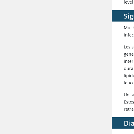
leve
Sig
Much
infec
Los 
gener
inter
dura
lípid
leuco
Un s
Estos
retr
Dia