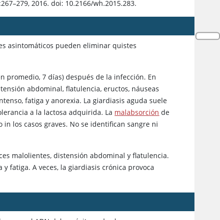
:267–279, 2016. doi: 10.2166/wh.2015.283.
tes asintomáticos pueden eliminar quistes
en promedio, 7 días) después de la infección. En
stensión abdominal, flatulencia, eructos, náuseas
ntenso, fatiga y anorexia. La giardiasis aguda suele
erancia a la lactosa adquirida. La
malabsorción
de
 in los casos graves. No se identifican sangre ni
es malolientes, distensión abdominal y flatulencia.
y fatiga. A veces, la giardiasis crónica provoca