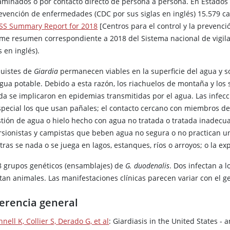
aminados o por contacto directo de persona a persona. En Estados U
revención de enfermedades (CDC por sus siglas en inglés) 15.579 ca
S Summary Report for 2018
[Centros para el control y la prevenc
rme resumen correspondiente a 2018 del Sistema nacional de vigil
s en inglés).
quistes de
Giardia
permanecen viables en la superficie del agua y so
agua potable. Debido a esta razón, los riachuelos de montaña y lo
rada se implicaron en epidemias transmitidas por el agua. Las infec
special los que usan pañales; el contacto cercano con miembros de l
stión de agua o hielo hecho con agua no tratada o tratada inadecu
rsionistas y campistas que beben agua no segura o no practican u
ras se nada o se juega en lagos, estanques, ríos o arroyos; o la ex
8 grupos genéticos (ensamblajes) de
G. duodenalis
. Dos infectan a 
tan animales. Las manifestaciones clínicas parecen variar con el g
erencia general
hnell K, Collier S, Derado G, et al
: Giardiasis in the United States -