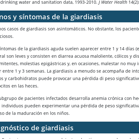
l drinking water and sanitation data, 1993-2010.
J Water Health
14(2)
nos y síntomas de la giardiasis
os casos de giardiasis son asintomáticos. No obstante, los pacien
ciosos.
síntomas de la giardiasis aguda suelen aparecer entre 1 y 14 días (
al son leves y consisten en diarrea acuosa maloliente, cólicos y di
mitentes, molestias epigástricas y, en ocasiones, malestar no muy i
r entre 1 y 3 semanas. La giardiasis a menudo se acompaña de intol
os y carbohidratos puede provocar una pérdida di peso significativo
citos en las heces.
ubgrupo de pacientes infectados desarrolla anemia crónica con hec
 individuos pueden experimentar una pérdida de peso significativa 
aso de la maduración en los niños.
gnóstico de giardiasis