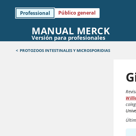
Público general
Professional
MANUAL MERCK
Versión para profesionales
<
PROTOZOOS INTESTINALES Y MICROSPORIDIAS
G
Revis
Willi
coleg
Univ
Últi