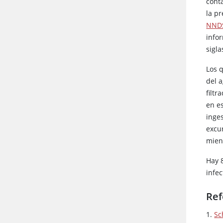
cont
la p
NNDS
info
sigla
Los 
del 
filt
en e
inge
excu
mient
Hay 
infec
Ref
1.
Sc