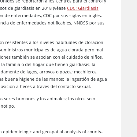
nidos se reportaron a los Centros para el control y
sos de giardiasis en 2018 (véase
CDC: Giardiasis
ión de enfermedades, CDC por sus siglas en inglés:
ancia de enfermedades notificables, NNDSS por sus
n resistentes a los niveles habituales de cloración
s suministros municipales de agua clorada pero mal
ciones también se asocian con el cuidado de niños,
a familia o del hogar que tienen giardiasis; la
adamente de lagos, arroyos o pozos; mochileros,
na buena higiene de las manos; la ingestión de agua
posición a heces a través del contacto sexual.
los seres humanos y los animales; los otros solo
enotipo.
 an epidemiologic and geospatial analysis of county-