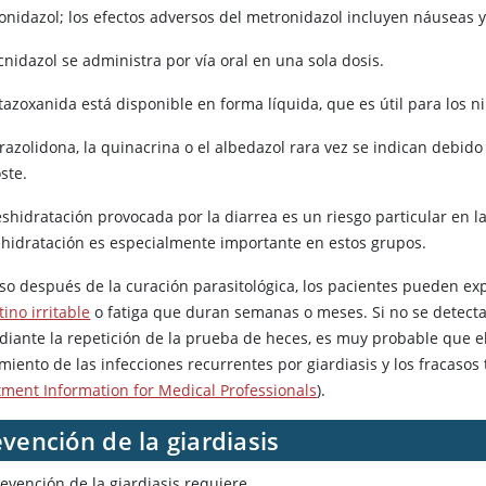
onidazol; los efectos adversos del metronidazol incluyen náuseas y
cnidazol se administra por vía oral en una sola dosis.
itazoxanida está disponible en forma líquida, que es útil para los 
razolidona, la quinacrina o el albedazol rara vez se indican debido
ste.
eshidratación provocada por la diarrea es un riesgo particular en l
ehidratación es especialmente importante en estos grupos.
uso después de la curación parasitológica, los pacientes pueden exp
tino irritable
o fatiga que duran semanas o meses. Si no se detect
diante la repetición de la prueba de heces, es muy probable que el 
miento de las infecciones recurrentes por giardiasis y los fracasos
tment Information for Medical Professionals
).
vención de la giardiasis
evención de la giardiasis requiere