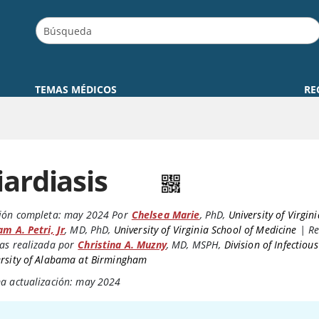
TEMAS MÉDICOS
RE
iardiasis
ión completa:
may 2024
Por
Chelsea Marie
,
PhD
,
University of Virgini
am A. Petri, Jr
,
MD, PhD
,
University of Virginia School of Medicine
|
Re
as realizada por
Christina A. Muzny
,
MD, MSPH
,
Division of Infectious
ersity of Alabama at Birmingham
ma actualización: may 2024