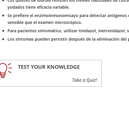
Los quistes de
Giardia
resisten los niveles habituales de clor
yodados tiene eficacia variable.
Se prefiere el enzimoinmunoensayo para detectar antígenos d
sensible que el examen microscópico.
Para pacientes sintomático, utilizar tinidazol, metronidazol, 
Los síntomas pueden persistir después de la eliminación del 
TEST YOUR KNOWLEDGE
Take a Quiz!