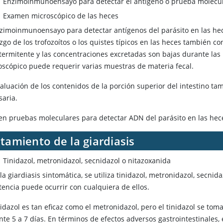
Enzimoinmunoensayo para detectar el antígeno o prueba molecula
Examen microscópico de las heces
nzimoinmunoensayo para detectar antígenos del parásito en las he
zgo de los trofozoítos o los quistes típicos en las heces también co
termitente y las concentraciones excretadas son bajas durante las 
oscópico puede requerir varias muestras de materia fecal.
aluación de los contenidos de la porción superior del intestino tam
saria.
ten pruebas moleculares para detectar ADN del parásito en las hec
tamiento de la giardiasis
Tinidazol, metronidazol, secnidazol o nitazoxanida
la giardiasis sintomática, se utiliza tinidazol, metronidazol, secnida
tencia puede ocurrir con cualquiera de ellos.
nidazol es tan eficaz como el metronidazol, pero el tinidazol se to
te 5 a 7 días. En términos de efectos adversos gastrointestinales, 