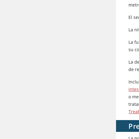
metr
El se
La n
La fu
su co
La d
de r
Incl
intes
o me
trata
Trea
Pre
La pr