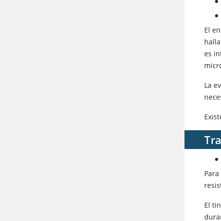
El e
halla
es in
micr
La ev
nece
Exis
Tra
Para 
resis
El ti
duran