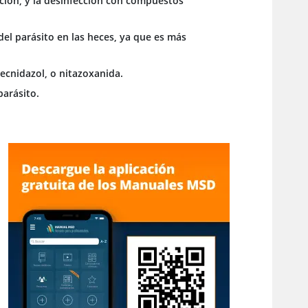
ación, y la desinfección con compuestos
el parásito en las heces, ya que es más
secnidazol, o nitazoxanida.
parásito.