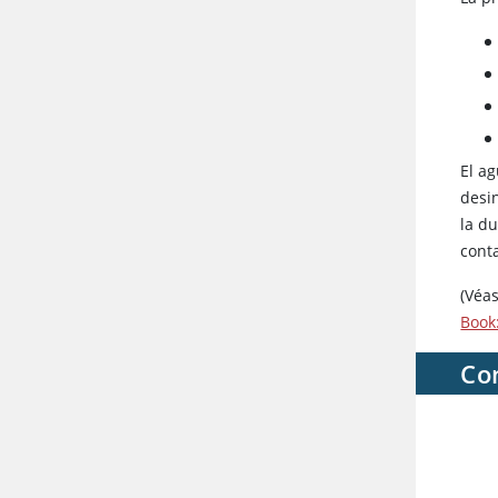
El a
desi
la d
conta
(Véa
Book:
Co