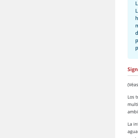
L
L
h
m
d
p
p
Sig
(Véa
Los t
mult
ambie
La i
agua 