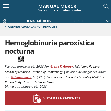
MANUAL MERCK
Versión para profesionales
TEMAS MÉDICOS
RECURSOS
<
ANEMIAS CAUSADAS POR HEMÓLISIS
Hemoglobinuria paroxística
nocturna
Revisión completa:
abr 2026
Por
Gloria F. Gerber
,
MD
,
Johns Hopkins
School of Medicine, Division of Hematology
|
Revisión de colegas realizada
por
Ashkan Emadi
,
MD, PhD
,
West Virginia University School of Medicine,
Robert C. Byrd Health Sciences Center
Última actualización: abr 2026
VISTA PARA PACIENTES