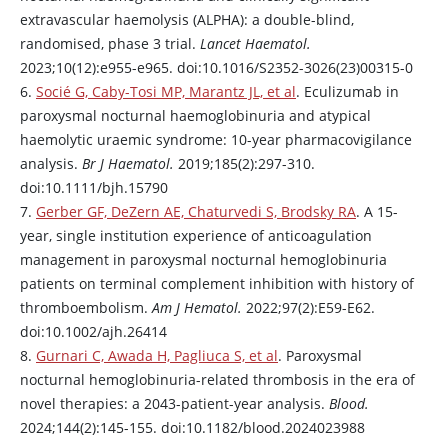
extravascular haemolysis (ALPHA): a double-blind,
randomised, phase 3 trial.
Lancet Haematol.
2023;10(12):e955-e965. doi:10.1016/S2352-3026(23)00315-0
6.
Socié G, Caby-Tosi MP, Marantz JL, et al
.
Eculizumab
in
paroxysmal nocturnal haemoglobinuria and atypical
haemolytic uraemic syndrome: 10-year pharmacovigilance
analysis.
Br J Haematol.
2019;185(2):297-310.
doi:10.1111/bjh.15790
7.
Gerber GF, DeZern AE, Chaturvedi S, Brodsky RA
. A 15-
year, single institution experience of anticoagulation
management in paroxysmal nocturnal hemoglobinuria
patients on terminal complement inhibition with history of
thromboembolism.
Am J Hematol.
2022;97(2):E59-E62.
doi:10.1002/ajh.26414
8.
Gurnari C, Awada H, Pagliuca S, et al
. Paroxysmal
nocturnal hemoglobinuria-related thrombosis in the era of
novel therapies: a 2043-patient-year analysis.
Blood.
2024;144(2):145-155. doi:10.1182/blood.2024023988