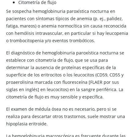
Citometría de flujo
Se sospecha hemoglobinuria paroxística nocturna en
pacientes con síntomas típicos de anemia (p. ej., palidez,
fatiga, mareos) o anemia normocítica sin causa reconocida
con hemólisis intravascular, en particular si hay leucopenia
o trombocitopenia y/o eventos trombóticos.
El diagnóstico de hemoglobinuria paroxística nocturna se
establece con citometría de flujo, que se usa para
determinar la ausencia de proteínas específicas de la
superficie de los eritrocitos o los leucocitos (CD59, CD55 y
proaerolisina marcada con fluoresceína [FLAER por sus
siglas en inglés] en leucocitos) en la sangre periférica. La
citometría de flujo es muy sensible y específica.
El examen de médula ósea no es necesario, pero si se
realiza para descartar otros trastornos, suele mostrar una
hipoplasia eritroide.
La hemoglobinuria macroscópica es frecuente durante las