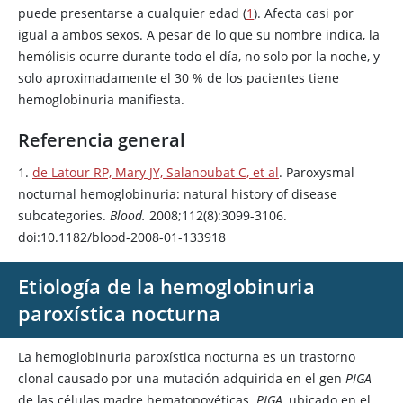
puede presentarse a cualquier edad (
1
). Afecta casi por
igual a ambos sexos. A pesar de lo que su nombre indica, la
hemólisis ocurre durante todo el día, no solo por la noche, y
solo aproximadamente el 30 % de los pacientes tiene
hemoglobinuria manifiesta.
Referencia general
1.
de Latour RP, Mary JY, Salanoubat C, et al
. Paroxysmal
nocturnal hemoglobinuria: natural history of disease
subcategories.
Blood.
2008;112(8):3099-3106.
doi:10.1182/blood-2008-01-133918
Etiología de la hemoglobinuria
paroxística nocturna
La hemoglobinuria paroxística nocturna es un trastorno
clonal causado por una mutación adquirida en el gen
PIGA
de las células madre hematopoyéticas.
PIGA
, ubicado en el