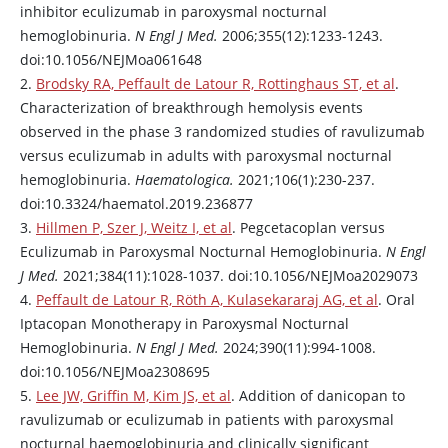
inhibitor
eculizumab
in paroxysmal nocturnal
hemoglobinuria.
N Engl J Med.
2006;355(12):1233-1243.
doi:10.1056/NEJMoa061648
2.
Brodsky RA, Peffault de Latour R, Rottinghaus ST, et al
.
Characterization of breakthrough hemolysis events
observed in the phase 3 randomized studies of
ravulizumab
versus
eculizumab
in adults with paroxysmal nocturnal
hemoglobinuria.
Haematologica.
2021;106(1):230-237.
doi:10.3324/haematol.2019.236877
3.
Hillmen P, Szer J, Weitz I, et al
.
Pegcetacoplan
versus
Eculizumab
in Paroxysmal Nocturnal Hemoglobinuria.
N Engl
J Med.
2021;384(11):1028-1037. doi:10.1056/NEJMoa2029073
4.
Peffault de Latour R, Röth A, Kulasekararaj AG, et al
. Oral
Iptacopan
Monotherapy in Paroxysmal Nocturnal
Hemoglobinuria.
N Engl J Med.
2024;390(11):994-1008.
doi:10.1056/NEJMoa2308695
5.
Lee JW, Griffin M, Kim JS, et al
. Addition of
danicopan
to
ravulizumab
or
eculizumab
in patients with paroxysmal
nocturnal haemoglobinuria and clinically significant