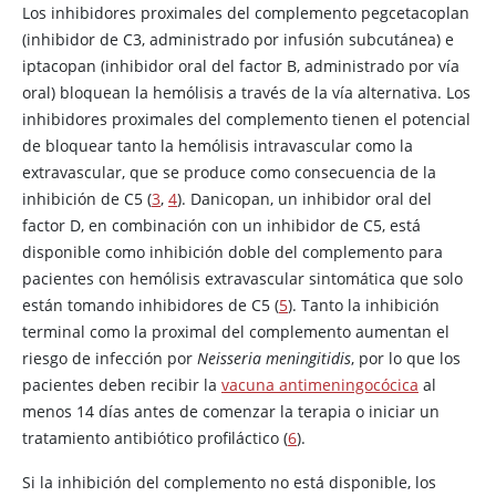
Los inhibidores proximales del complemento pegcetacoplan
(inhibidor de C3, administrado por infusión subcutánea) e
iptacopan (inhibidor oral del factor B, administrado por vía
oral) bloquean la hemólisis a través de la vía alternativa. Los
inhibidores proximales del complemento tienen el potencial
de bloquear tanto la hemólisis intravascular como la
extravascular, que se produce como consecuencia de la
inhibición de C5 (
3
,
4
). Danicopan, un inhibidor oral del
factor D, en combinación con un inhibidor de C5, está
disponible como inhibición doble del complemento para
pacientes con hemólisis extravascular sintomática que solo
están tomando inhibidores de C5 (
5
). Tanto la inhibición
terminal como la proximal del complemento aumentan el
riesgo de infección por
Neisseria meningitidis
, por lo que los
pacientes deben recibir la
vacuna antimeningocócica
al
menos 14 días antes de comenzar la terapia o iniciar un
tratamiento antibiótico profiláctico (
6
).
Si la inhibición del complemento no está disponible, los