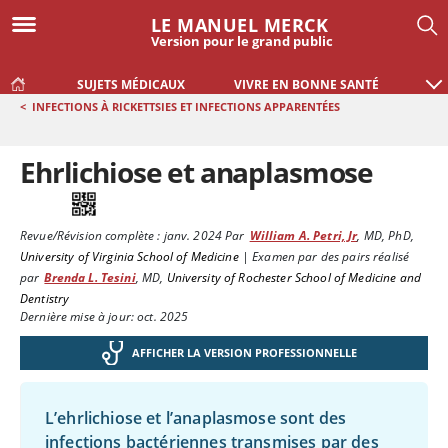
LE MANUEL MERCK
Version pour le grand public
SUJETS MÉDICAUX
VIVRE EN BONNE SANTÉ
<
INFECTIONS À RICKETTSIES ET INFECTIONS APPARENTÉES
Ehrlichiose et anaplasmose
Revue/Révision complète :
janv. 2024
Par
William A. Petri, Jr
,
MD, PhD
,
University of Virginia School of Medicine
|
Examen par des pairs réalisé
par
Brenda L. Tesini
,
MD
,
University of Rochester School of Medicine and
Dentistry
Dernière mise à jour: oct. 2025
AFFICHER LA VERSION PROFESSIONNELLE
L’ehrlichiose et l’anaplasmose sont des
infections bactériennes transmises par des