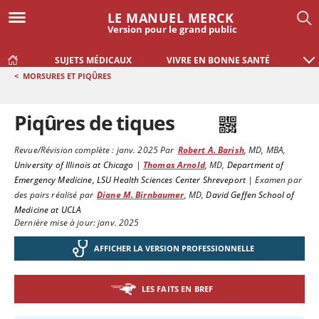
LE MANUEL MERCK
Version pour le grand public
SUJETS MÉDICAUX
VIVRE EN BONNE SANTÉ
<
MORSURES ET PIQÛRES
Piqûres de tiques
Revue/Révision complète :
janv. 2025
Par
Robert A. Barish
,
MD, MBA
,
University of Illinois at Chicago
|
Thomas Arnold
,
MD
,
Department of
Emergency Medicine, LSU Health Sciences Center Shreveport
|
Examen par
des pairs réalisé par
Diane M. Birnbaumer
,
MD
,
David Geffen School of
Medicine at UCLA
Dernière mise à jour: janv. 2025
AFFICHER LA VERSION PROFESSIONNELLE
LES FAITS EN BREF