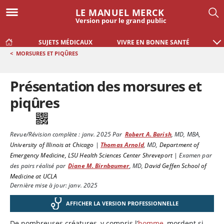
LE MANUEL MERCK
Version pour le grand public
SUJETS MÉDICAUX
VIVRE EN BONNE SANTÉ
<
MORSURES ET PIQÛRES
Présentation des morsures et
piqûres
Revue/Révision complète :
janv. 2025
Par
Robert A. Barish
,
MD, MBA
,
University of Illinois at Chicago
|
Thomas Arnold
,
MD
,
Department of
Emergency Medicine, LSU Health Sciences Center Shreveport
|
Examen par
des pairs réalisé par
Diane M. Birnbaumer
,
MD
,
David Geffen School of
Medicine at UCLA
Dernière mise à jour: janv. 2025
AFFICHER LA VERSION PROFESSIONNELLE
De nombreuses créatures, y compris l’
homme
, mordent si