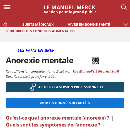
LE MANUEL MERCK
Version pour le grand public
SUJETS MÉDICAUX
VIVRE EN BONNE SANTÉ
<
TROUBLES DES CONDUITES ALIMENTAIRES
LES FAITS EN BREF
Anorexie mentale
Revue/Révision complète :
janv. 2024
Par
The Manual's Editorial Staff
Dernière mise à jour: janv. 2024
AFFICHER LA VERSION PROFESSIONNELLE
VOIR LES DONNÉES DÉTAILLÉES
Qu’est-ce que l’anorexie mentale (anorexie) ?
|
Quels sont les symptômes de l’anorexie ?
|