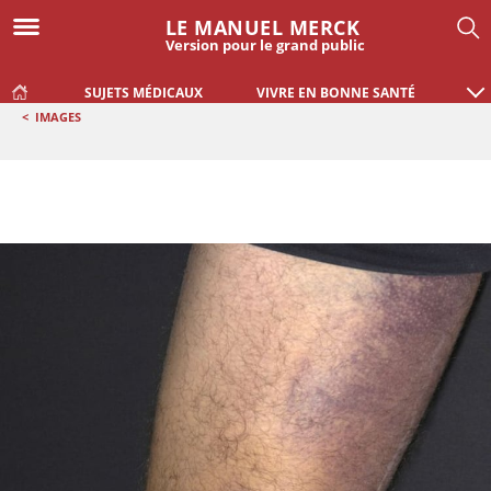
LE MANUEL MERCK
Version pour le grand public
SUJETS MÉDICAUX
VIVRE EN BONNE SANTÉ
<
IMAGES