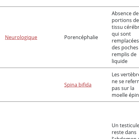
Absence de
portions de
tissu céréb
qui sont
Neurologique
Porencéphalie
remplacées
des poches
remplis de
liquide
Les vertèbr
ne se refe
Spina bifida
pas sur la
moelle épin
Un testicul
reste dans