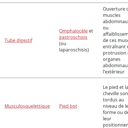
Ouverture 
muscles
abdominau
ou
Omphalocèle
et
affaiblisse
gastroschisis
Tube digestif
de ces musc
(ou
entraînant
laparoschisis)
protrusion
organes
abdominau
l’extérieur
Le pied et l
cheville son
tordus au
Musculosquelettique
Pied bot
niveau de l
forme ou d
leur
positionne