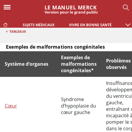
LE MANUEL MERCK
Version pour le grand public
SUJETS MÉDICAUX
VIVRE EN BONNE SANTÉ
<
TABLEAUX
Exemples de malformations congénitales
Exemples de
Problèmes
Système d’organes
malformations
observés
congénitales*
Exemples de malformations congénitales
Insuffisanc
développe
du ventricu
Syndrome
gauche,
Cœur
d’hypoplasie du
entraînant
cœur gauche
incapacité 
pomper le 
dans le cor