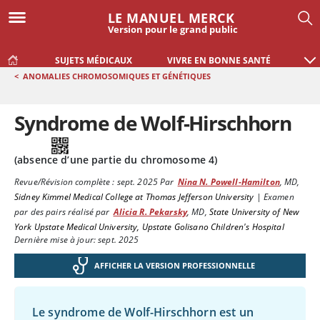
LE MANUEL MERCK
Version pour le grand public
SUJETS MÉDICAUX
VIVRE EN BONNE SANTÉ
<
ANOMALIES CHROMOSOMIQUES ET GÉNÉTIQUES
Syndrome de Wolf-Hirschhorn
(absence d’une partie du chromosome 4)
Revue/Révision complète :
sept. 2025
Par
Nina N. Powell-Hamilton
,
MD
,
Sidney Kimmel Medical College at Thomas Jefferson University
|
Examen
par des pairs réalisé par
Alicia R. Pekarsky
,
MD
,
State University of New
York Upstate Medical University, Upstate Golisano Children's Hospital
Dernière mise à jour: sept. 2025
AFFICHER LA VERSION PROFESSIONNELLE
Le syndrome de Wolf-Hirschhorn est un