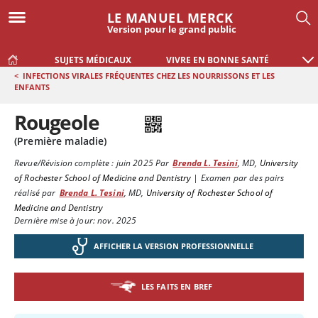
LE MANUEL MERCK
Version pour le grand public
SUJETS MÉDICAUX
VIVRE EN BONNE SANTÉ
<
INFECTIONS VIRALES FRÉQUENTES CHEZ LES NOURRISSONS ET LES
ENFANTS
Rougeole
(Première maladie)
Revue/Révision complète :
juin 2025
Par
Brenda L. Tesini
,
MD
,
University
of Rochester School of Medicine and Dentistry
|
Examen par des pairs
réalisé par
Brenda L. Tesini
,
MD
,
University of Rochester School of
Medicine and Dentistry
Dernière mise à jour: nov. 2025
AFFICHER LA VERSION PROFESSIONNELLE
LES FAITS EN BREF