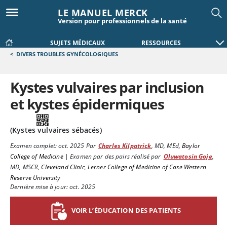
LE MANUEL MERCK
Version pour professionnels de la santé
SUJETS MÉDICAUX
RESSOURCES
<
DIVERS TROUBLES GYNÉCOLOGIQUES
Kystes vulvaires par inclusion
et kystes épidermiques
(Kystes vulvaires sébacés)
Examen complet:
oct. 2025
Par
Charles Kilpatrick
,
MD, MEd
,
Baylor
College of Medicine
|
Examen par des pairs réalisé par
Oluwatosin Goje
,
MD, MSCR
,
Cleveland Clinic, Lerner College of Medicine of Case Western
Reserve University
Dernière mise à jour: oct. 2025
VOIR L’ÉDUCATION DES PATIENTS