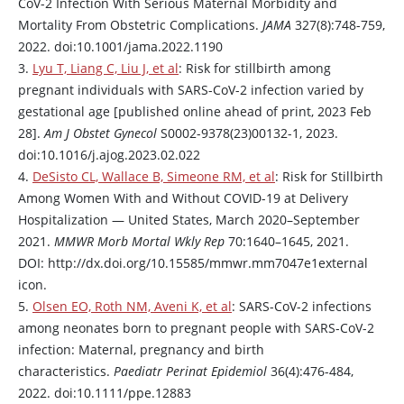
CoV-2 Infection With Serious Maternal Morbidity and
Mortality From Obstetric Complications.
JAMA
327(8):748-759,
2022. doi:10.1001/jama.2022.1190
3.
Lyu T, Liang C, Liu J, et al
: Risk for stillbirth among
pregnant individuals with SARS-CoV-2 infection varied by
gestational age [published online ahead of print, 2023 Feb
28].
Am J Obstet Gynecol
S0002-9378(23)00132-1, 2023.
doi:10.1016/j.ajog.2023.02.022
4.
DeSisto CL, Wallace B, Simeone RM, et al
: Risk for Stillbirth
Among Women With and Without COVID-19 at Delivery
Hospitalization — United States, March 2020–September
2021.
MMWR Morb Mortal Wkly Rep
70:1640–1645, 2021.
DOI: http://dx.doi.org/10.15585/mmwr.mm7047e1external
icon.
5.
Olsen EO, Roth NM, Aveni K, et al
: SARS-CoV-2 infections
among neonates born to pregnant people with SARS-CoV-2
infection: Maternal, pregnancy and birth
characteristics.
Paediatr Perinat Epidemiol
36(4):476-484,
2022. doi:10.1111/ppe.12883