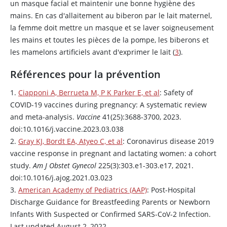
un masque facial et maintenir une bonne hygiène des
mains. En cas d'allaitement au biberon par le lait maternel,
la femme doit mettre un masque et se laver soigneusement
les mains et toutes les pièces de la pompe, les biberons et
les mamelons artificiels avant d'exprimer le lait (
3
).
Références pour la prévention
1.
Ciapponi A, Berrueta M, P K Parker E, et al
: Safety of
COVID-19 vaccines during pregnancy: A systematic review
and meta-analysis.
Vaccine
41(25):3688-3700, 2023.
doi:10.1016/j.vaccine.2023.03.038
2.
Gray KJ, Bordt EA, Atyeo C, et al
: Coronavirus disease 2019
vaccine response in pregnant and lactating women: a cohort
study.
Am J Obstet Gynecol
225(3):303.e1-303.e17, 2021.
doi:10.1016/j.ajog.2021.03.023
3.
American Academy of Pediatrics (AAP)
: Post-Hospital
Discharge Guidance for Breastfeeding Parents or Newborn
Infants With Suspected or Confirmed SARS-CoV-2 Infection.
Last updated August 2, 2022.