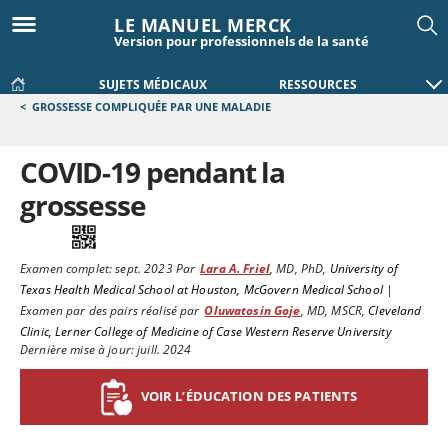
LE MANUEL MERCK
Version pour professionnels de la santé
SUJETS MÉDICAUX
RESSOURCES
<
GROSSESSE COMPLIQUÉE PAR UNE MALADIE
COVID-19 pendant la
grossesse
Examen complet:
sept. 2023
Par
Lara A. Friel
,
MD, PhD
,
University of
Texas Health Medical School at Houston, McGovern Medical School
|
Examen par des pairs réalisé par
Oluwatosin Goje
,
MD, MSCR
,
Cleveland
Clinic, Lerner College of Medicine of Case Western Reserve University
Dernière mise à jour: juill. 2024
VOIR L’ÉDUCATION DES PATIENTS