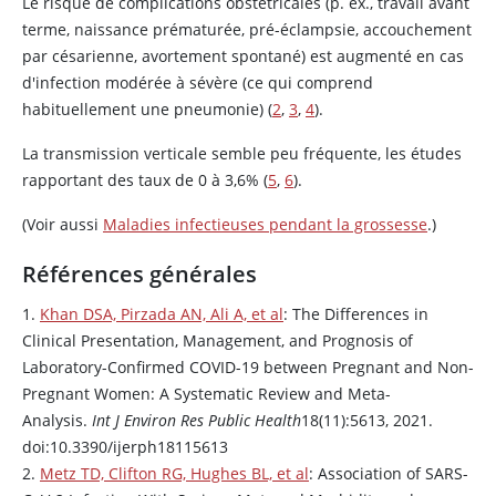
Le risque de complications obstétricales (p. ex., travail avant
terme, naissance prématurée, pré-éclampsie, accouchement
par césarienne, avortement spontané) est augmenté en cas
d'infection modérée à sévère (ce qui comprend
habituellement une pneumonie) (
2
,
3
,
4
).
La transmission verticale semble peu fréquente, les études
rapportant des taux de 0 à 3,6% (
5
,
6
).
(Voir aussi
Maladies infectieuses pendant la grossesse
.)
Références générales
1.
Khan DSA, Pirzada AN, Ali A, et al
: The Differences in
Clinical Presentation, Management, and Prognosis of
Laboratory-Confirmed COVID-19 between Pregnant and Non-
Pregnant Women: A Systematic Review and Meta-
Analysis.
Int J Environ Res Public Health
18(11):5613, 2021.
doi:10.3390/ijerph18115613
2.
Metz TD, Clifton RG, Hughes BL, et al
: Association of SARS-