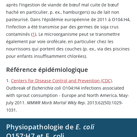
après l'ingestion de viande de bœuf mal cuite (le bœuf
haché en particulier, p. ex., hamburgers) ou de lait non
pasteurisé. Dans l'épidémie européenne de 2011 à O104:H4,
l'infection a été transmise par des germes de soja crus
contaminés (
1
). Le microorganisme peut se transmettre
également par voie orofécale, en particulier chez les
nourrissons qui portent des couches (p. ex., via des piscines
pour enfants insuffisamment chlorées).
Référence épidémiologique
1.
Centers for Disease Control and Prevention (CDC)
.
Outbreak of
Escherichia coli
O104:H4 infections associated
with sprout consumption - Europe and North America, May-
July 2011.
MMWR Morb Mortal Wkly Rep
. 2013;62(50):1029-
1031.
Physiopathologie de
E. coli
O157:H7 et E. coli