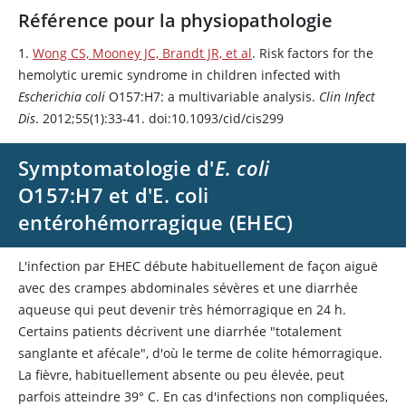
Référence pour la physiopathologie
1.
Wong CS, Mooney JC, Brandt JR, et al
. Risk factors for the
hemolytic uremic syndrome in children infected with
Escherichia coli
O157:H7: a multivariable analysis.
Clin Infect
Dis
. 2012;55(1):33-41. doi:10.1093/cid/cis299
Symptomatologie d'
E. coli
O157:H7 et d'E. coli
entérohémorragique (EHEC)
L'infection par EHEC débute habituellement de façon aiguë
avec des crampes abdominales sévères et une diarrhée
aqueuse qui peut devenir très hémorragique en 24 h.
Certains patients décrivent une diarrhée "totalement
sanglante et afécale", d'où le terme de colite hémorragique.
La fièvre, habituellement absente ou peu élevée, peut
parfois atteindre 39
°
C. En cas d'infections non compliquées,