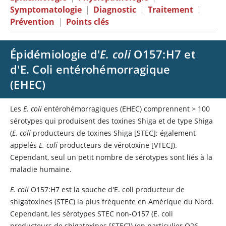
Symptomatologie
|
Diagnostic
|
Traitement
|
Prévention
|
Points clés
Épidémiologie d'
E. coli
O157:H7 et
d'E. Coli entérohémorragique
(EHEC)
Les
E. coli
entérohémorragiques (EHEC) comprennent
>
100
sérotypes qui produisent des toxines Shiga et de type Shiga
(
E. coli
producteurs de toxines Shiga [STEC]; également
appelés
E. coli
producteurs de vérotoxine [VTEC]).
Cependant, seul un petit nombre de sérotypes sont liés à la
maladie humaine.
E. coli
O157:H7 est la souche d'E. coli producteur de
shigatoxines (STEC) la plus fréquente en Amérique du Nord.
Cependant, les sérotypes STEC non-O157 (E. coli
producteurs de shigatoxines [STEC]) (en particulier O26,