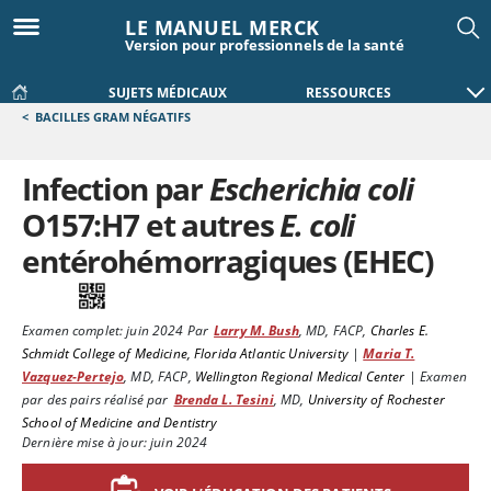
LE MANUEL MERCK
Version pour professionnels de la santé
SUJETS MÉDICAUX
RESSOURCES
<
BACILLES GRAM NÉGATIFS
Infection par
Escherichia coli
O157:H7 et autres
E. coli
entérohémorragiques (EHEC)
Examen complet:
juin 2024
Par
Larry M. Bush
,
MD, FACP
,
Charles E.
Schmidt College of Medicine, Florida Atlantic University
|
Maria T.
Vazquez-Pertejo
,
MD, FACP
,
Wellington Regional Medical Center
|
Examen
par des pairs réalisé par
Brenda L. Tesini
,
MD
,
University of Rochester
School of Medicine and Dentistry
Dernière mise à jour: juin 2024