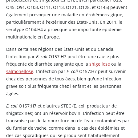
O45, O91, O103, O111, O113, O121, O128, et O145) peuvent
également provoquer une maladie entérohémorragique,
particulièrement à l'extérieur des États-Unis. En 2011, le
sérotype O104:H4 a provoqué une importante épidémie
multinationale en Europe.
Dans certaines régions des États-Unis et du Canada,
l'infection par
E. coli
O157:H7 peut être une cause plus
fréquente de diarrhée sanglante que la
shigellose
ou la
salmonellose
. L'infection par
E. coli
O157:H7 peut survenir
chez des personnes de tous âges, bien qu'une infection
grave soit plus fréquente chez l'enfant et les personnes
âgées.
E. coli
O157:H7 et d'autres STEC (E. coli producteur de
shigatoxines) ont un réservoir bovin. L'infection peut être
transmise par de la nourriture ou de l'eau contaminées par
du fumier de vache, comme dans le cas des épidémies et
des cas sporadiques qui se produisent habituellement