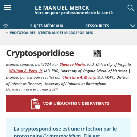
LE MANUEL MERCK
Version pour professionnels de la santé
SUJETS MÉDICAUX
RESSOURCES
<
PROTOZOAIRES INTESTINAUX ET MICROSPORIDIES
Cryptosporidiose
Examen complet:
mai 2024
Par
Chelsea Marie
,
PhD
,
University of Virginia
|
William A. Petri, Jr
,
MD, PhD
,
University of Virginia School of Medicine
|
Examen par des pairs réalisé par
Christina A. Muzny
,
MD, MSPH
,
Division
of Infectious Diseases, University of Alabama at Birmingham
Dernière mise à jour: mai 2024
VOIR L’ÉDUCATION DES PATIENTS
La cryptosporidiose est une infection par le
protozoaire
Cryptosporidium
. Elle est