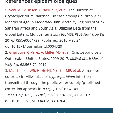
Références épidémiologiques
1.
Sow SO, Muhsen K, Nasrin D, et al
: The Burden of
Cryptosporidium Diarrheal Disease among Children < 24
Months of Age in Moderate/High Mortality Regions of Sub-
Saharan Africa and South Asia, Utilizing Data from the
Global Enteric Multicenter Study (GEMS).
PLoS Negl Trop Dis
.
2016;10(5):e0004729. Published 2016 May 24.
doi:10.1371/journal.pntd.0004729
2.
Gharpure R, Perez A, Miller AD, et al
: Cryptosporidiosis
Outbreaks—United States, 2009-2017.
MMWR Morb Mortal
Wkly Rep
68:568-72, 2019.
3.
Mac Kenzie WR, Hoxie NJ, Proctor ME, et al
: A massive
outbreak in Milwaukee of
cryptosporidium
infection
transmitted through the public water supply [published
correction appears in
N Engl J Med
1994 Oct
13;331(15):1035].
N Engl J Med
. 1994;331(3):161-167.
doi:10.1056/NEJM199407213310304