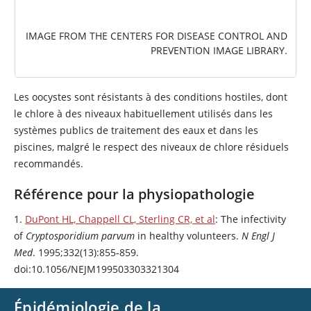
IMAGE FROM THE CENTERS FOR DISEASE CONTROL AND
PREVENTION IMAGE LIBRARY.
Les oocystes sont résistants à des conditions hostiles, dont
le chlore à des niveaux habituellement utilisés dans les
systèmes publics de traitement des eaux et dans les
piscines, malgré le respect des niveaux de chlore résiduels
recommandés.
Référence pour la physiopathologie
1.
DuPont HL, Chappell CL, Sterling CR, et al
: The infectivity
of
Cryptosporidium parvum
in healthy volunteers.
N Engl J
Med
. 1995;332(13):855-859.
doi:10.1056/NEJM199503303321304
Épidémiologie de la