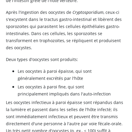
de l'intestin grêle de l'hôte vertébré.
Après l'ingestion des oocystes de
Cryptosporidium
, ceux-ci
s'excystent dans le tractus gastro-intestinal et libèrent des
sporozoïtes qui parasitent les cellules épithéliales gastro-
intestinales. Dans ces cellules, les sporozoïtes se
transforment en trophozoïtes, se répliquent et produisent
des oocystes.
Deux types d'oocystes sont produits:
Les oocystes à paroi épaisse, qui sont
généralement excrétés par l'hôte
Les oocystes à paroi fine, qui sont
principalement impliqués dans l'auto-infection
Les oocystes infectieux à paroi épaisse sont répandus dans
la lumière et passent dans les selles de l'hôte infecté; ils
sont immédiatement infectieux et peuvent être transmis
directement d'une personne à l'autre par voie fécale-orale.
Un très petit nombre d'oocystes (p. ex.,
<
100) suffit à