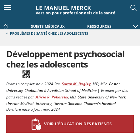
LE MANUEL MERCK
Version pour professionnels de la santé
SUJETS MÉDICAUX
RESSOURCES
<
PROBLÈMES DE SANTÉ CHEZ LES ADOLESCENTS
Développement psychosocial
chez les adolescents
Examen complet:
nov. 2024
Par
Sarah M. Bagley
,
MD, MSc
,
Boston
University Chobanian & Avedisian School of Medicine
|
Examen par des
pairs réalisé par
Alicia R. Pekarsky
,
MD
,
State University of New York
Upstate Medical University, Upstate Golisano Children's Hospital
Dernière mise à jour: nov. 2024
VOIR L’ÉDUCATION DES PATIENTS