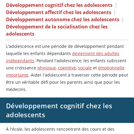
Développement cognitif chez les adolescents
|
Développement affectif chez les adolescents
|
Développement autonome chez les adolescents
|
Développement de la socialisation chez les
adolescents
L'adolescence est une période de développement pendant
laquelle les enfants dépendants
deviennent des adultes
indépendants
. Pendant l'adolescence, les enfants subissent
une croissance
physique
,
cognitive
,
sociale
et
émotionnelle
importante
. Aider l'adolescent à traverser cette période peut
être un véritable défi pour les parents ainsi que pour les
médecins.
Développement cognitif chez les
adolescents
À l'école, les adolescents rencontrent des cours et des