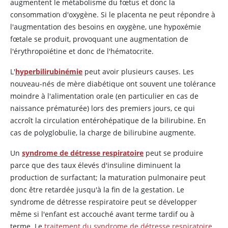
augmentent le métabolisme du fœtus et donc la
consommation d'oxygène. Si le placenta ne peut répondre à
l'augmentation des besoins en oxygène, une hypoxémie
fœtale se produit, provoquant une augmentation de
l'érythropoïétine et donc de l'hématocrite.
L'
hyperbilirubinémie
peut avoir plusieurs causes. Les
nouveau-nés de mère diabétique ont souvent une tolérance
moindre à l'alimentation orale (en particulier en cas de
naissance prématurée) lors des premiers jours, ce qui
accroît la circulation entérohépatique de la bilirubine. En
cas de polyglobulie, la charge de bilirubine augmente.
Un
syndrome de détresse respiratoire
peut se produire
parce que des taux élevés d'
insuline
diminuent la
production de surfactant; la maturation pulmonaire peut
donc être retardée jusqu'à la fin de la gestation. Le
syndrome de détresse respiratoire peut se développer
même si l'enfant est accouché avant terme tardif ou à
terme. Le
traitement du syndrome de détresse respiratoire