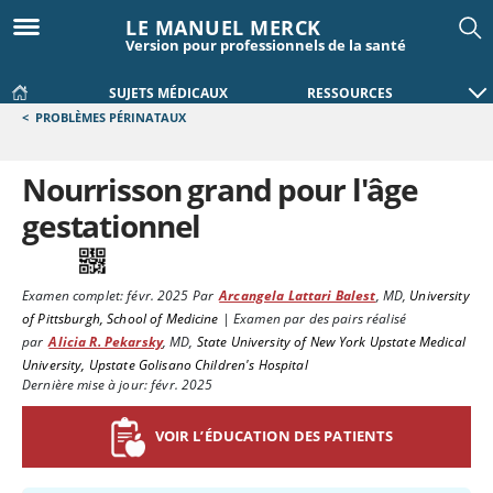
LE MANUEL MERCK
Version pour professionnels de la santé
SUJETS MÉDICAUX
RESSOURCES
<
PROBLÈMES PÉRINATAUX
Nourrisson grand pour l'âge
gestationnel
Examen complet:
févr. 2025
Par
Arcangela Lattari Balest
,
MD
,
University
of Pittsburgh, School of Medicine
|
Examen par des pairs réalisé
par
Alicia R. Pekarsky
,
MD
,
State University of New York Upstate Medical
University, Upstate Golisano Children's Hospital
Dernière mise à jour: févr. 2025
VOIR L’ÉDUCATION DES PATIENTS