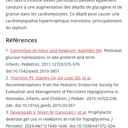
Des taux d'
insuline
élevés persistants peuvent également
conduire à une augmentation des dépôts de glycogène et de
graisse dans les cardiomyocytes. Ce dépôt peut causer une
cardiomyopathie hypertrophique transitoire, principalement
du septum.
Références
1.
Committee on Fetus and Newborn, Adamkin DH
. Postnatal
glucose homeostasis in late-preterm and term
infants.
Pediatrics
. 2011;127(3):575-579.
doi:10.1542/peds.2010-3851
2.
Thornton PS, Stanley CA, De Leon DD, et al
.
Recommendations from the Pediatric Endocrine Society for
Evaluation and Management of Persistent Hypoglycemia in
Neonates, Infants, and Children.
J Pediatr
. 2015;167(2):238-
245. doi:10.1016/j.jpeds.2015.03.057
3.
Devarapalli V, Niven M, Canonigo J, et al
. Prophylactic
dextrose gel use in newborns at risk for hypoglycemia.
J
Perinatol
. 2024;44(11):1640-1646. doi:10.1038/s41372-024-