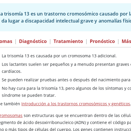
a trisomía 13 es un trastorno cromosómico causado por 
 da lugar a discapacidad intelectual grave y anomalías físi
tomas
|
Diagnóstico
|
Tratamiento
|
Pronóstico
|
Más
La trisomía 13 es causada por un cromosoma 13 adicional.
Los lactantes suelen ser pequeños y a menudo presentan graves de
cardíacos.
Se pueden realizar pruebas antes o después del nacimiento para 
No hay cura para la trisomía 13, pero algunos de los síntomas y c
síndrome se pueden tratar.
se también
Introducción a los trastornos cromosómicos y genéticos
cromosomas
son estructuras que se encuentran dentro de las célu
egmento de ácido desoxirribonucleico (ADN) y contiene el código pa
no o más tipos de células del cuerpo. Los genes contienen instruc