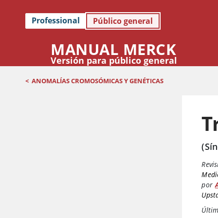
Professional
Público general
MANUAL MERCK
Versión para público general
<
ANOMALÍAS CROMOSÓMICAS Y GENÉTICAS
T
(Sí
Revis
Medic
por
Upsta
Últim