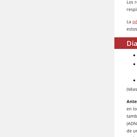
Los 
respi
La
pé
esto
Dia
(Véa
Ante
en l
tamb
(ADN)
de u