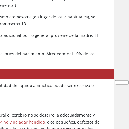
nética.)
smo cromosoma (en lugar de los 2 habituales), se
 cromosoma 13.
 adicional por lo general proviene de la madre. El
 después del nacimiento. Alrededor del 10% de los
ntidad de líquido amniótico puede ser excesiva o
neral el cerebro no se desarrolla adecuadamente y
orino y paladar hendido
, ojos pequeños, defectos del
sible a la luz ubicada en la parte posterior de los