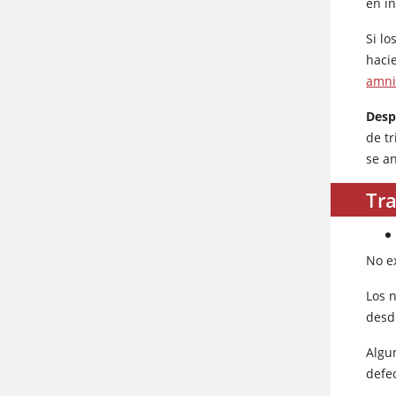
en in
Si l
haci
amni
Desp
de t
se a
Tra
No ex
Los n
desd
Algu
defe