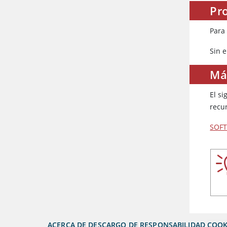
Pro
Para 
Sin 
Má
El s
recu
SOFT
ACERCA DE
DESCARGO DE RESPONSABILIDAD
COOK