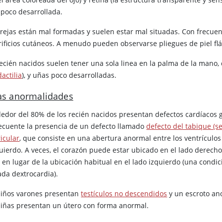
 poco desarrollada.
orejas están mal formadas y suelen estar mal situadas. Con frecuen
rificios cutáneos. A menudo pueden observarse pliegues de piel flác
recién nacidos suelen tener una sola linea en la palma de la mano,
dactilia
), y uñas poco desarrolladas.
as anormalidades
dedor del 80% de los recién nacidos presentan defectos cardíacos 
recuente la presencia de un defecto llamado
defecto del tabique (s
icular
, que consiste en una abertura anormal entre los ventrículo
quierdo. A veces, el corazón puede estar ubicado en el lado derecho
 en lugar de la ubicación habitual en el lado izquierdo (una condic
ada dextrocardia).
niños varones presentan
testículos no descendidos
y un escroto an
niñas presentan un útero con forma anormal.