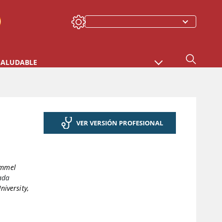
SALUDABLE
VER VERSIÓN PROFESIONAL
immel
ada
niversity,