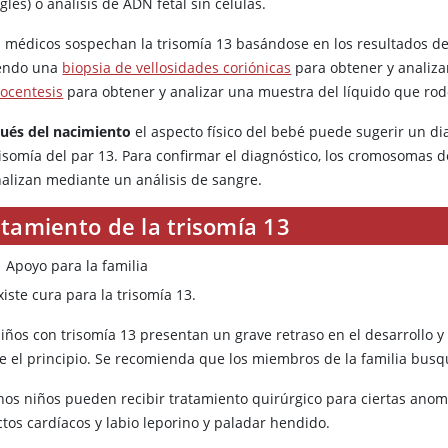
glés) o análisis de ADN fetal sin células.
os médicos sospechan la trisomía 13 basándose en los resultados d
endo una
biopsia de vellosidades coriónicas
para obtener y analiza
ocentesis
para obtener y analizar una muestra del líquido que rode
ués del nacimiento
el aspecto físico del bebé puede sugerir un di
risomía del par 13. Para confirmar el diagnóstico, los cromosomas 
nalizan mediante un análisis de sangre.
tamiento de la trisomía 13
Apoyo para la familia
iste cura para la trisomía 13.
iños con trisomía 13 presentan un grave retraso en el desarrollo y
e el principio. Se recomienda que los miembros de la familia bus
nos niños pueden recibir tratamiento quirúrgico para ciertas anoma
ctos cardíacos y labio leporino y paladar hendido.