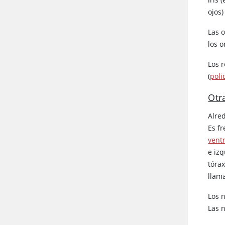
ojos)
Las 
los o
Los 
(
poli
Otr
Alre
Es f
ventr
e iz
tórax
llam
Los 
Las 