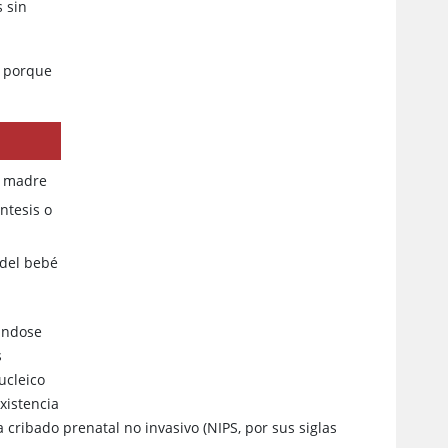
 sin
r porque
la madre
ntesis o
 del bebé
ándose
s
ucleico
existencia
cribado prenatal no invasivo (NIPS, por sus siglas