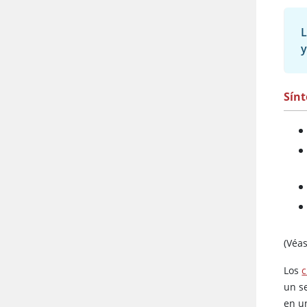
L
y
Sín
(Véa
Los
un s
en u