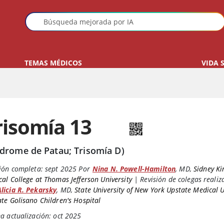
TEMAS MÉDICOS
VIDA 
risomía 13
ndrome de Patau; Trisomía D)
ión completa:
sept 2025
Por
Nina N. Powell-Hamilton
,
MD
,
Sidney K
al College at Thomas Jefferson University
|
Revisión de colegas realiz
Alicia R. Pekarsky
,
MD
,
State University of New York Upstate Medical U
te Golisano Children's Hospital
a actualización: oct 2025