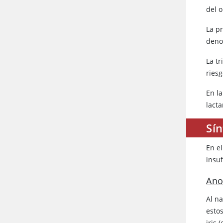
del 
La p
deno
La t
ries
En l
lact
Sín
En e
insuf
Ano
Al na
esto
iris 