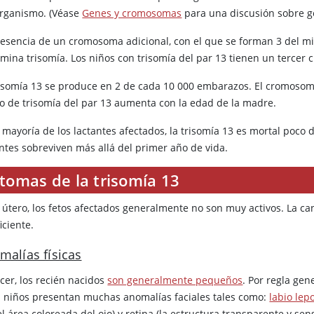
organismo. (Véase
Genes y cromosomas
para una discusión sobre ge
resencia de un cromosoma adicional, con el que se forman 3 del mi
mina trisomía. Los niños con trisomía del par 13 tienen un tercer
risomía 13 se produce en 2 de cada 10 000 embarazos. El cromosoma
go de trisomía del par 13 aumenta con la edad de la madre.
a mayoría de los lactantes afectados, la trisomía 13 es mortal poco
antes sobreviven más allá del primer año de vida.
tomas de la trisomía 13
l útero, los fetos afectados generalmente no son muy activos. La ca
iciente.
malías físicas
cer, los recién nacidos
son generalmente pequeños
. Por regla ge
s niños presentan muchas anomalías faciales tales como:
labio lep
(el área coloreada del ojo) y retina (la estructura transparente y sen