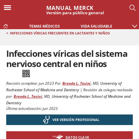
MANUAL MERCK
Versión para público general
TEMAS MÉDICOS
VIDA SALUDABLE
<
INFECCIONES VÍRICAS FRECUENTES EN LACTANTES Y NIÑOS
Infecciones víricas del sistema
nervioso central en niños
Revisión completa:
jun 2023
Por
Brenda L. Tesini
,
MD
,
University of
Rochester School of Medicine and Dentistry
|
Revisión de colegas realizada
por
Brenda L. Tesini
,
MD
,
University of Rochester School of Medicine and
Dentistry
Última actualización: jun 2023
VER VERSIÓN PROFESIONAL
DATOS CLAVE