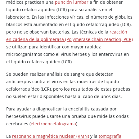
médicos practican una
punción lumbar
a fin de obtener
líquido cefalorraquídeo (LCR) para su análisis en el
laboratorio. En las infecciones víricas, el número de glóbulos
blancos está aumentado en el líquido cefalorraquídeo (LCR),
pero no se observan bacterias. Las técnicas de la
reacción
en cadena de la polimerasa (Polymerase chain reaction, PCR)
se utilizan para identificar con mayor rapidez
microorganismos como el virus herpes y los enterovirus en
el líquido cefalorraquídeo (LCR).
Se pueden realizar análisis de sangre que detectan
anticuerpos contra el virus en las muestras de líquido
cefalorraquídeo (LCR), pero los resultados de estas pruebas
no suelen estar disponibles hasta al cabo de unos días.
Para ayudar a diagnosticar la encefalitis causada por
herpesvirus puede usarse una prueba que mide las ondas
cerebrales (
electroencefalograma
).
La
resonancia magnética nuclear (RMN)
y la
tomografía