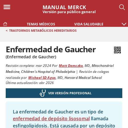
MANUAL MERCK
Versión para público general
TEMAS MÉDICOS
VIDA SALUDABLE
<
TRASTORNOS METABÓLICOS HEREDITARIOS
Enfermedad de Gaucher
(Enfermedad de Gaucher)
Revisión completa:
mar 2024
Por
Matt Demczko
,
MD
,
Mitochondrial
Medicine, Children's Hospital of Philadelphia
|
Revisión de colegas
realizada por
Michael SD Agus
,
MD
,
Harvard Medical School
Última actualización: abr 2026
VER VERSIÓN PROFESIONAL
La enfermedad de Gaucher es un tipo de
enfermedad de depósito lisosomal
llamada
esfingolipidosis. Está causada por un depósito