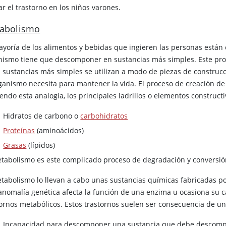
r el trastorno en los niños varones.
abolismo
ayoría de los alimentos y bebidas que ingieren las personas están 
nismo tiene que descomponer en sustancias más simples. Este proc
s sustancias más simples se utilizan a modo de piezas de constru
rganismo necesita para mantener la vida. El proceso de creación de
endo esta analogía, los principales ladrillos o elementos construct
Hidratos de carbono o
carbohidratos
Proteínas
(aminoácidos)
Grasas
(lípidos)
etabolismo es este complicado proceso de degradación y conversión
etabolismo lo llevan a cabo unas sustancias químicas fabricadas po
anomalía genética afecta la función de una enzima u ocasiona su c
tornos metabólicos. Estos trastornos suelen ser consecuencia de un
Incapacidad para descomponer una sustancia que debe descomp