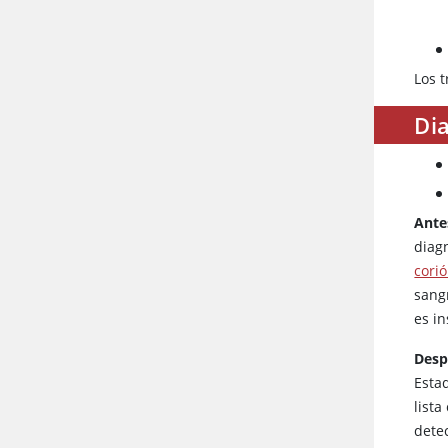
Los t
Dia
Ante
diag
cori
sang
es in
Desp
Esta
list
dete