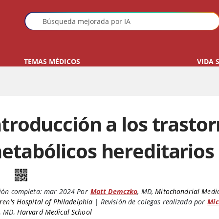
TEMAS MÉDICOS
VIDA 
ntroducción a los trasto
etabólicos hereditarios
ión completa:
mar 2024
Por
Matt Demczko
,
MD
,
Mitochondrial Medic
ren's Hospital of Philadelphia
|
Revisión de colegas realizada por
Mic
,
MD
,
Harvard Medical School