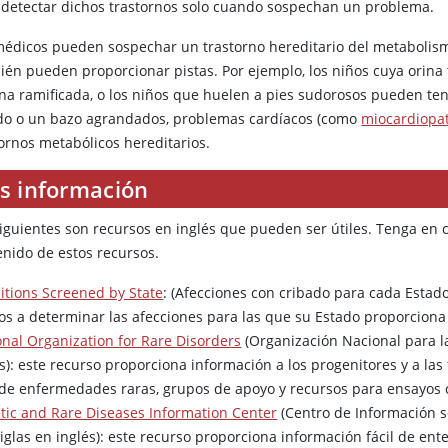
 detectar dichos trastornos solo cuando sospechan un problema.
médicos pueden sospechar un trastorno hereditario del metabolism
ién pueden proporcionar pistas. Por ejemplo, los niños cuya orina 
na ramificada, o los niños que huelen a pies sudorosos pueden ten
do o un bazo agrandados, problemas cardíacos (como
miocardiopat
tornos metabólicos hereditarios.
s información
siguientes son recursos en inglés que pueden ser útiles. Tenga en
enido de estos recursos.
itions Screened by State
: (Afecciones con cribado para cada Estado
os a determinar las afecciones para las que su Estado proporciona
onal Organization for Rare Disorders
(Organización Nacional para l
és): este recurso proporciona información a los progenitores y a l
a de enfermedades raras, grupos de apoyo y recursos para ensayos c
tic and Rare Diseases Information Center
(Centro de Información s
siglas en inglés): este recurso proporciona información fácil de e