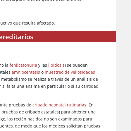
ructivo que resulta afectado.
ereditarios
mo la
fenilcetonuria
y las
lipidosis
) se pueden
atales
amniocentesis
o
muestreo de vellosidades
el metabolismo se realiza a través de un análisis de
si falta una enzima en particular o si su cantidad
iante pruebas de
cribado neonatal rutinarias
. En
pruebas de cribado estatales) para obtener una
rgo, los recién nacidos no son examinados para
cuentes, de modo que los médicos solicitan pruebas