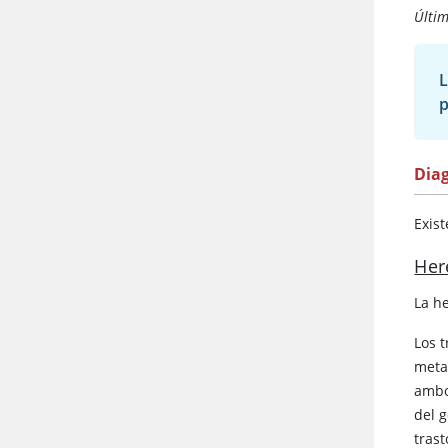
Últim
L
p
Dia
Exis
Her
La h
Los 
meta
ambo
del 
tras