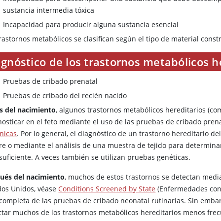
sustancia intermedia tóxica
Incapacidad para producir alguna sustancia esencial
rastornos metabólicos se clasifican según el tipo de material const
gnóstico de los trastornos metabólicos h
Pruebas de cribado prenatal
Pruebas de cribado del recién nacido
s del nacimiento
, algunos trastornos metabólicos hereditarios (co
nosticar en el feto mediante el uso de las pruebas de cribado pren
ónicas
. Por lo general, el diagnóstico de un trastorno hereditario d
re o mediante el análisis de una muestra de tejido para determinar 
suficiente. A veces también se utilizan pruebas genéticas.
ués del nacimiento
, muchos de estos trastornos se detectan med
dos Unidos, véase
Conditions Screened by State
(Enfermedades con 
a completa de las pruebas de cribado neonatal rutinarias. Sin emba
ctar muchos de los trastornos metabólicos hereditarios menos fre