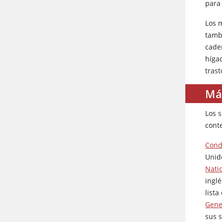
para
Los 
tamb
cade
híga
tras
Má
Los 
cont
Cond
Unid
Nati
ingl
list
Gene
sus 