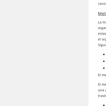
causa
Met
La m
orga
esta
el o
Sigui
El m
El m
una 
tras