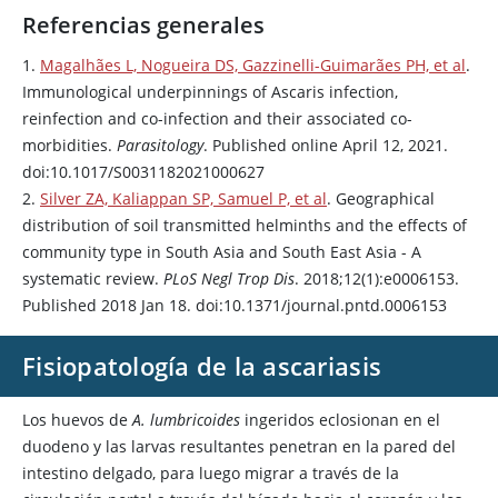
Referencias generales
1.
Magalhães L, Nogueira DS, Gazzinelli-Guimarães PH, et al
.
Immunological underpinnings of Ascaris infection,
reinfection and co-infection and their associated co-
morbidities.
Parasitology
. Published online April 12, 2021.
doi:10.1017/S0031182021000627
2.
Silver ZA, Kaliappan SP, Samuel P, et al
. Geographical
distribution of soil transmitted helminths and the effects of
community type in South Asia and South East Asia - A
systematic review.
PLoS Negl Trop Dis
. 2018;12(1):e0006153.
Published 2018 Jan 18. doi:10.1371/journal.pntd.0006153
Fisiopatología de la ascariasis
Los huevos de
A. lumbricoides
ingeridos eclosionan en el
duodeno y las larvas resultantes penetran en la pared del
intestino delgado, para luego migrar a través de la