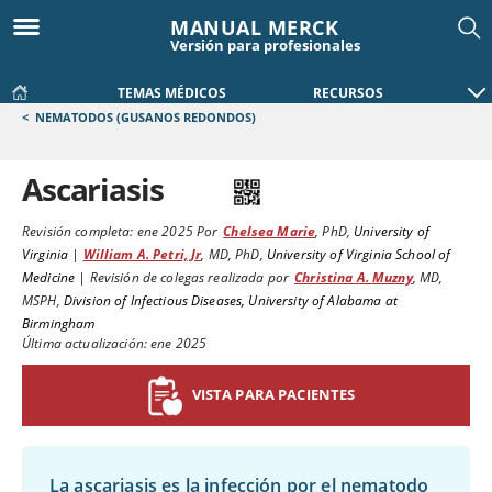
MANUAL MERCK
Versión para profesionales
TEMAS MÉDICOS
RECURSOS
<
NEMATODOS (GUSANOS REDONDOS)
Ascariasis
Revisión completa:
ene 2025
Por
Chelsea Marie
,
PhD
,
University of
Virginia
|
William A. Petri, Jr
,
MD, PhD
,
University of Virginia School of
Medicine
|
Revisión de colegas realizada por
Christina A. Muzny
,
MD,
MSPH
,
Division of Infectious Diseases, University of Alabama at
Birmingham
Última actualización: ene 2025
VISTA PARA PACIENTES
La ascariasis es la infección por el nematodo