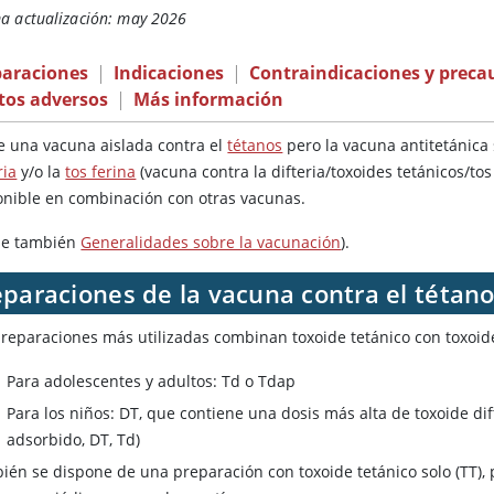
ma actualización: may 2026
paraciones
|
Indicaciones
|
Contraindicaciones y preca
tos adversos
|
Más información
te una vacuna aislada contra el
tétanos
pero la vacuna antitetánica
ria
y/o la
tos ferina
(vacuna contra la difteria/toxoides tetánicos/tos 
onible en combinación con otras vacunas.
se también
Generalidades sobre la vacunación
).
paraciones de la vacuna contra el tétanos
preparaciones más utilizadas combinan
toxoide tetánico
con toxoide
Para adolescentes y adultos: Td o Tdap
Para los niños: DT, que contiene una dosis más alta de toxoide dift
adsorbido, DT, Td)
ién se dispone de una preparación con toxoide tetánico solo (TT),