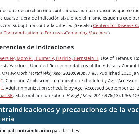
iños que desarrollan una contraindicación para vacunas que contien
e usarse fuera de indicación siguiendo el mismo esquema que par
cción subóptima contra la difteria. (See also
Centers for Disease C
 a Contraindication to Pertussis-Containing Vaccines
.)
erencias de indicaciones
vers FP, Moro PL, Hunter P, Hariri S, Bernstein H
. Use of Tetanus To
ussis Vaccines: Updated Recommendations of the Advisory Committe
.
MMWR Morb Mortal Wkly Rep
. 2020;69(3):77-83. Published 2020 
DC
. Child and Adolescent Immunization Schedule by Age. Accessed
DC
. Adult Immunization Schedule by Age. Accessed September 23, 
er SB
. Maternal Immunization.
N Engl J Med
. 2017;376(13):1256-1
traindicaciones y precauciones de la vac
teria
incipal contraindicación
para la Td es: