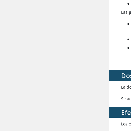
Las
p
Dos
La do
Se a
Efe
Los e