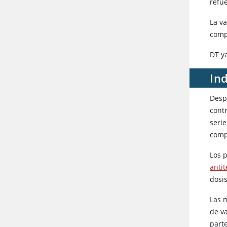
refu
La va
comp
DT y
Ind
Desp
cont
seri
compl
Los 
anti
dosi
Las 
de v
part