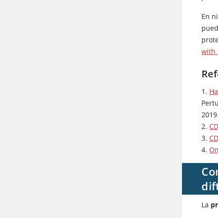
En n
pued
prote
with
Ref
1.
Ha
Pert
2019
2.
C
3.
C
4.
Om
Con
dif
La
pr