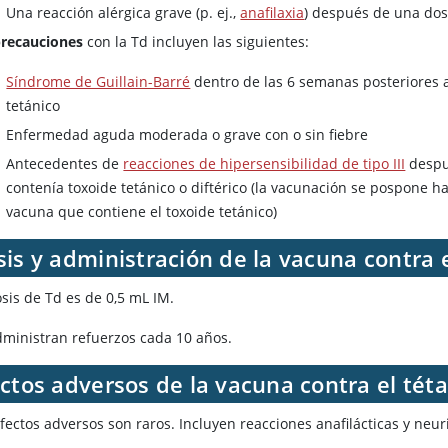
Una reacción alérgica grave (p. ej.,
anafilaxia
) después de una dos
recauciones
con la Td incluyen las siguientes:
Síndrome de Guillain-Barré
dentro de las 6 semanas posteriores 
tetánico
Enfermedad aguda moderada o grave con o sin fiebre
Antecedentes de
reacciones de hipersensibilidad de tipo III
despu
contenía toxoide tetánico o diftérico (la vacunación se pospone ha
vacuna que contiene el toxoide tetánico)
is y administración de la vacuna contra el
sis de Td es de 0,5 mL IM.
dministran refuerzos cada 10 años.
ctos adversos de la vacuna contra el tétan
fectos adversos son raros. Incluyen reacciones anafilácticas y neuri