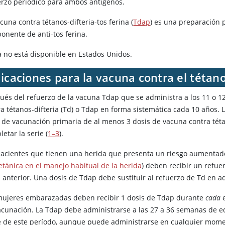
erzo periódico para ambos antígenos.
cuna contra tétanos-difteria-tos ferina (
Tdap
) es una preparación 
onente de anti-tos ferina.
a no está disponible en Estados Unidos.
icaciones para la vacuna contra el tétanos
ués del refuerzo de la vacuna Tdap que se administra a los 11 o 12
ra tétanos-difteria (Td) o Tdap en forma sistemática cada 10 años.
e de vacunación primaria de al menos 3 dosis de vacuna contra tét
etar la serie (
1–3
).
pacientes que tienen una herida que presenta un riesgo aumentado
tetánica en el manejo habitual de la herida
) deben recibir un refue
s anterior. Una dosis de Tdap debe sustituir al refuerzo de Td en 
mujeres embarazadas deben recibir 1 dosis de Tdap durante
cada
e
acunación. La Tdap debe administrarse a las 27 a 36 semanas de e
e de este período, aunque puede administrarse en cualquier mome