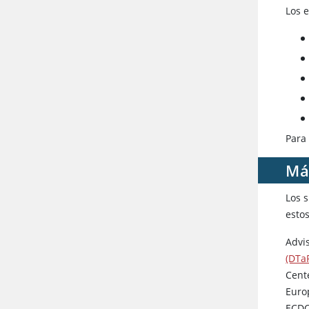
Los e
Para
Má
Los 
esto
Advi
(DTa
Cent
Euro
ECD