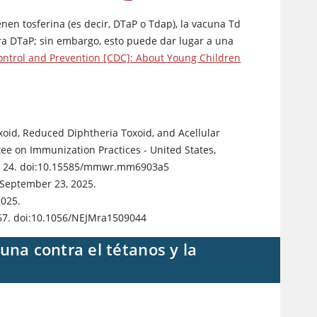
en tosferina (es decir, DTaP o Tdap), la vacuna Td
a DTaP; sin embargo, esto puede dar lugar a una
ontrol and Prevention [CDC]: About Young Children
xoid, Reduced Diphtheria Toxoid, and Acellular
e on Immunization Practices - United States,
Jan 24. doi:10.15585/mmwr.mm6903a5
 September 23, 2025.
2025.
267. doi:10.1056/NEJMra1509044
una contra el tétanos y la