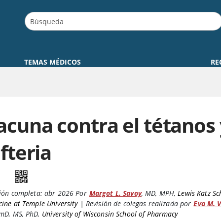
TEMAS MÉDICOS
RE
acuna contra el tétanos 
ifteria
ión completa:
abr 2026
Por
Margot L. Savoy
,
MD, MPH
,
Lewis Katz Sc
ine at Temple University
|
Revisión de colegas realizada por
Eva M. V
mD, MS, PhD
,
University of Wisconsin School of Pharmacy