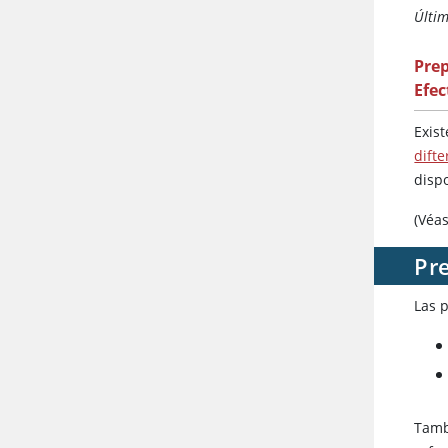
Últi
Pre
Efec
Exis
difte
disp
(Véa
Pre
Las 
Tamb