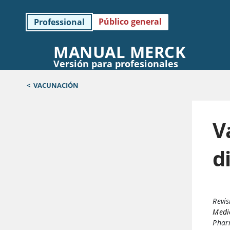
Público general
Professional
MANUAL MERCK
Versión para profesionales
<
VACUNACIÓN
V
d
Revis
Medic
Phar