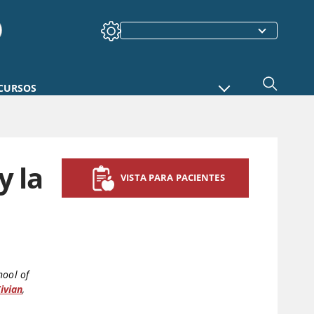
CURSOS
y la
VISTA PARA PACIENTES
hool of
ivian
,