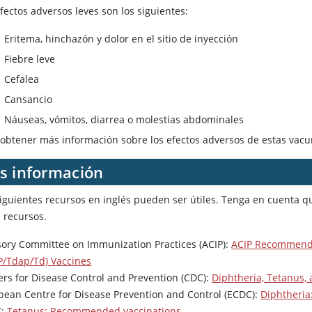
fectos adversos leves son los siguientes:
Eritema, hinchazón y dolor en el sitio de inyección
Fiebre leve
Cefalea
Cansancio
Náuseas, vómitos, diarrea o molestias abdominales
 obtener más información sobre los efectos adversos de estas vacu
s información
siguientes recursos en inglés pueden ser útiles. Tenga en cuenta
s recursos.
sory Committee on Immunization Practices (ACIP):
ACIP Recommendat
P/Tdap/Td) Vaccines
ers for Disease Control and Prevention (CDC):
Diphtheria, Tetanus, 
pean Centre for Disease Prevention and Control (ECDC):
Diphtheri
C:
Tetanus: Recommended vaccinations