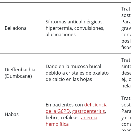
Tra
sos
Síntomas anticolinérgicos,
Para
Belladona
hipertermia, convulsiones,
grav
alucinaciones
conv
pos
fiso
Tra
Daño en la mucosa bucal
sint
Dieffenbachia
debido a cristales de oxalato
dese
(Dumbcane)
de calcio en las hojas
ej.,
hela
Tra
En pacientes con
deficiencia
sos
de la G6PD
,
gastroenteritis
,
Para
Habas
fiebre, cefaleas,
anemia
y el
hemolítica
cons
exa