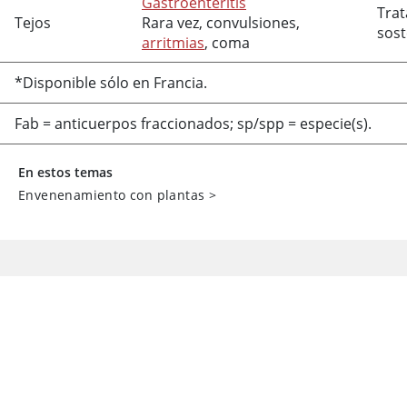
Gastroenteritis
Tra
Tejos
Rara vez, convulsiones,
sos
arritmias
, coma
*Disponible sólo en Francia.
Fab
=
anticuerpos fraccionados; sp/spp = especie(s).
En estos temas
Envenenamiento con plantas
>