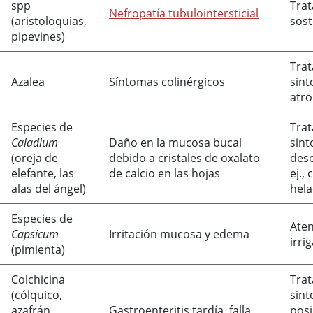
spp
Tra
Nefropatía tubulointersticial
(aristoloquias,
sos
pipevines)
Tra
Azalea
Síntomas colinérgicos
sint
atro
Especies de
Tra
Caladium
Daño en la mucosa bucal
sint
(oreja de
debido a cristales de oxalato
dese
elefante, las
de calcio en las hojas
ej.,
alas del ángel)
hela
Especies de
Aten
Capsicum
Irritación mucosa y edema
irri
(pimienta)
Colchicina
Tra
(cólquico,
sint
azafrán,
Gastroenteritis tardía, falla
pos