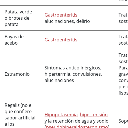
Patata verde
Gastroenteritis
,
Tra
o brotes de
alucinaciones, delirio
sos
patata
Bayas de
Tra
Gastroenteritis
acebo
sos
Tra
sos
Síntomas anticolinérgicos,
Para
Estramonio
hipertermia, convulsiones,
grav
alucinaciones
conv
pos
fiso
Regaliz (no el
que confiere
Hipopotasemia
,
hipertensión
,
sabor artificial
y la retención de agua y sodio
Sop
a los
(
pseudohiperaldosteronismo
)