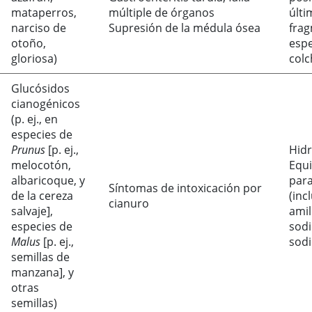
mataperros,
múltiple de órganos
últi
narciso de
Supresión de la médula ósea
fra
otoño,
espe
gloriosa)
colc
Glucósidos
cianogénicos
(p. ej., en
especies de
Prunus
[p. ej.,
Hid
melocotón,
Equi
albaricoque, y
para
Síntomas de intoxicación por
de la cereza
(inc
cianuro
salvaje],
amil
especies de
sodi
Malus
[p. ej.,
sodi
semillas de
manzana], y
otras
semillas)