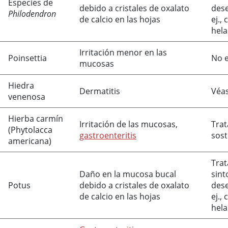
Especies de
debido a cristales de oxalato
dese
Philodendron
de calcio en las hojas
ej.,
hela
Irritación menor en las
Poinsettia
No e
mucosas
Hiedra
Dermatitis
Véa
venenosa
Hierba carmín
Irritación de las mucosas,
Tra
(Phytolacca
gastroenteritis
sos
americana)
Tra
Daño en la mucosa bucal
sint
Potus
debido a cristales de oxalato
dese
de calcio en las hojas
ej.,
hela