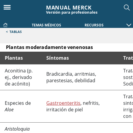
MANUAL MERCK
Versión para profesionales
TEMAS MÉDICOS
RECURSOS
<
TABLAS
Plantas moderadamente venenosas
Plantas
Síntomas
Tra
Plantas moderadamente venenosas
Aconitina (p.
Tra
Bradicardia, arritmias,
ej., derivado
sos
parestesias, debilidad
de acónito)
Sod
Tra
Especies de
Gastroenteritis
, nefritis,
sint
Aloe
irritación de piel
irri
con 
Aristoloquia