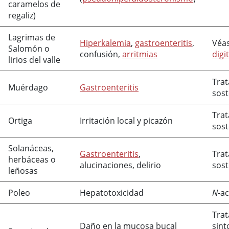
caramelos de
regaliz)
Lagrimas de
Hiperkalemia
,
gastroenteritis
,
Véa
Salomón o
confusión,
arritmias
digi
lirios del valle
Tra
Muérdago
Gastroenteritis
sos
Tra
Ortiga
Irritación local y picazón
sos
Solanáceas,
Gastroenteritis
,
Tra
herbáceas o
alucinaciones, delirio
sos
leñosas
Poleo
Hepatotoxicidad
N
-
ac
Tra
Daño en la mucosa bucal
sint