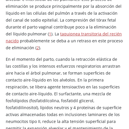
eliminación se produce principalmente por la absorción del
líquido en las células del pulmón a través de la activación
del canal de sodio epitelial. La compresión del tórax fetal
durante el parto vaginal contribuye poco a la eliminación
del líquido pulmonar (
1
). La
taquipnea transitoria del recién
nacido
probablemente se deba a un retraso en este proceso
de eliminación (
2
).
En el momento del parto, cuando la retracción elástica de
las costillas y los intensos esfuerzos respiratorios arrastran
aire hacia el árbol pulmonar, se forman superficies de
contacto aire-líquido en los alvéolos. En la primera
respiración, se libera agente tensioactivo en las superficies
de contacto aire-líquido. El surfactante, una mezcla de
fosfolípidos (fosfatidilcolina, fosfatidil glicerol,
fosfatidilinositol), lípidos neutros y 4 proteínas de superficie
activas almacenadas todas en inclusiones laminares de los
neumocitos tipo II, reduce la alta tensión superficial para
permitir la expansión alveolar y el mantenimiento de la