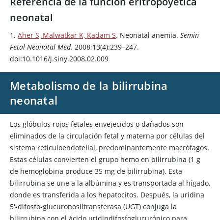
Referencia de la función eritropoyética
neonatal
1.
Aher S, Malwatkar K, Kadam S
. Neonatal anemia.
Semin
Fetal Neonatal Med
. 2008;13(4):239–247.
doi:10.1016/j.siny.2008.02.009
Metabolismo de la bilirrubina
neonatal
Los glóbulos rojos fetales envejecidos o dañados son
eliminados de la circulación fetal y materna por células del
sistema reticuloendotelial, predominantemente macrófagos.
Estas células convierten el grupo hemo en bilirrubina (1 g
de hemoglobina produce 35 mg de bilirrubina). Esta
bilirrubina se une a la albúmina y es transportada al hígado,
donde es transferida a los hepatocitos. Después, la uridina
5'-difosfo-glucuronosiltransferasa (UGT) conjuga la
bilirrubina con el ácido uridindifosfoglucurónico para