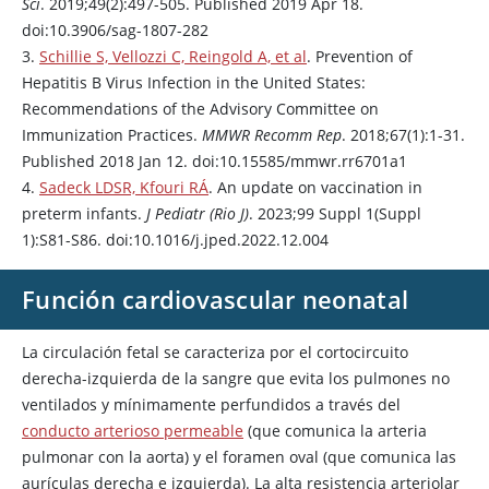
Sci
. 2019;49(2):497-505. Published 2019 Apr 18.
doi:10.3906/sag-1807-282
3.
Schillie S, Vellozzi C, Reingold A, et al
. Prevention of
Hepatitis B Virus Infection in the United States:
Recommendations of the Advisory Committee on
Immunization Practices.
MMWR Recomm Rep
. 2018;67(1):1-31.
Published 2018 Jan 12. doi:10.15585/mmwr.rr6701a1
4.
Sadeck LDSR, Kfouri RÁ
. An update on vaccination in
preterm infants.
J Pediatr (Rio J)
. 2023;99 Suppl 1(Suppl
1):S81-S86. doi:10.1016/j.jped.2022.12.004
Función cardiovascular neonatal
La circulación fetal se caracteriza por el cortocircuito
derecha-izquierda de la sangre que evita los pulmones no
ventilados y mínimamente perfundidos a través del
conducto arterioso permeable
(que comunica la arteria
pulmonar con la aorta) y el foramen oval (que comunica las
aurículas derecha e izquierda). La alta resistencia arteriolar