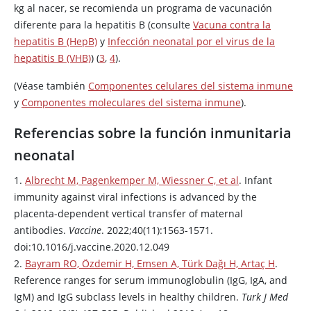
kg al nacer, se recomienda un programa de vacunación
diferente para la hepatitis B (consulte
Vacuna contra la
hepatitis B (HepB)
y
Infección neonatal por el virus de la
hepatitis B (VHB)
) (
3
,
4
).
(Véase también
Componentes celulares del sistema inmune
y
Componentes moleculares del sistema inmune
).
Referencias sobre la función inmunitaria
neonatal
1.
Albrecht M, Pagenkemper M, Wiessner C, et al
. Infant
immunity against viral infections is advanced by the
placenta-dependent vertical transfer of maternal
antibodies.
Vaccine
. 2022;40(11):1563-1571.
doi:10.1016/j.vaccine.2020.12.049
2.
Bayram RO, Özdemir H, Emsen A, Türk Dağı H, Artaç H
.
Reference ranges for serum immunoglobulin (IgG, IgA, and
IgM) and IgG subclass levels in healthy children.
Turk J Med