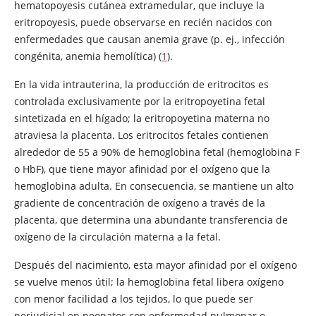
hematopoyesis cutánea extramedular, que incluye la
eritropoyesis, puede observarse en recién nacidos con
enfermedades que causan anemia grave (p. ej., infección
congénita, anemia hemolítica) (
1
).
En la vida intrauterina, la producción de eritrocitos es
controlada exclusivamente por la eritropoyetina fetal
sintetizada en el hígado; la eritropoyetina materna no
atraviesa la placenta. Los eritrocitos fetales contienen
alrededor de 55 a 90% de hemoglobina fetal (hemoglobina F
o HbF), que tiene mayor afinidad por el oxígeno que la
hemoglobina adulta. En consecuencia, se mantiene un alto
gradiente de concentración de oxígeno a través de la
placenta, que determina una abundante transferencia de
oxígeno de la circulación materna a la fetal.
Después del nacimiento, esta mayor afinidad por el oxígeno
se vuelve menos útil; la hemoglobina fetal libera oxígeno
con menor facilidad a los tejidos, lo que puede ser
perjudicial en neonatos con enfermedad pulmonar o