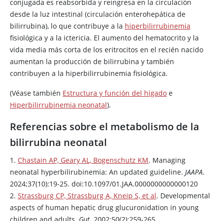
conjugada es reabsorbida y reingresa en la circulación
desde la luz intestinal (circulación enterohepática de
bilirrubina), lo que contribuye a la
hiperbilirrubinemia
fisiológica y a la ictericia. El aumento del hematocrito y la
vida media más corta de los eritrocitos en el recién nacido
aumentan la producción de bilirrubina y también
contribuyen a la hiperbilirrubinemia fisiológica.
(Véase también
Estructura y función del hígado
e
Hiperbilirrubinemia neonatal
).
Referencias sobre el metabolismo de la
bilirrubina neonatal
1.
Chastain AP, Geary AL, Bogenschutz KM
. Managing
neonatal hyperbilirubinemia: An updated guideline.
JAAPA
.
2024;37(10):19-25. doi:10.1097/01.JAA.0000000000000120
2.
Strassburg CP, Strassburg A, Kneip S, et al
. Developmental
aspects of human hepatic drug glucuronidation in young
children and adults.
Gut
. 2002;50(2):259-265.