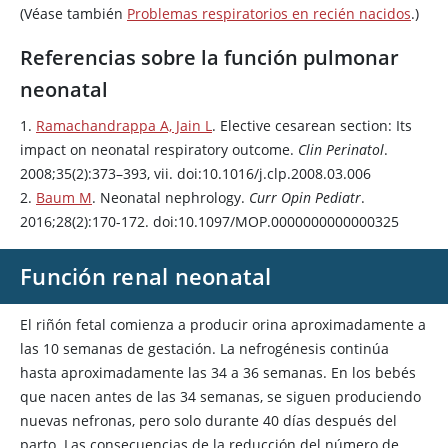
(Véase también
Problemas respiratorios en recién nacidos
.)
Referencias sobre la función pulmonar
neonatal
1.
Ramachandrappa A, Jain L
. Elective cesarean section: Its
impact on neonatal respiratory outcome.
Clin Perinatol
.
2008;35(2):373–393, vii. doi:10.1016/j.clp.2008.03.006
2.
Baum M
. Neonatal nephrology.
Curr Opin Pediatr
.
2016;28(2):170-172. doi:10.1097/MOP.0000000000000325
Función renal neonatal
El riñón fetal comienza a producir orina aproximadamente a
las 10 semanas de gestación. La nefrogénesis continúa
hasta aproximadamente las 34 a 36 semanas. En los bebés
que nacen antes de las 34 semanas, se siguen produciendo
nuevas nefronas, pero solo durante 40 días después del
parto. Las consecuencias de la reducción del número de