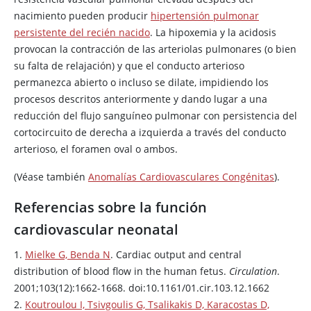
nacimiento pueden producir
hipertensión pulmonar
persistente del recién nacido
. La hipoxemia y la acidosis
provocan la contracción de las arteriolas pulmonares (o bien
su falta de relajación) y que el conducto arterioso
permanezca abierto o incluso se dilate, impidiendo los
procesos descritos anteriormente y dando lugar a una
reducción del flujo sanguíneo pulmonar con persistencia del
cortocircuito de derecha a izquierda a través del conducto
arterioso, el foramen oval o ambos.
(Véase también
Anomalías Cardiovasculares Congénitas
).
Referencias sobre la función
cardiovascular neonatal
1.
Mielke G, Benda N
. Cardiac output and central
distribution of blood flow in the human fetus.
Circulation
.
2001;103(12):1662-1668. doi:10.1161/01.cir.103.12.1662
2.
Koutroulou I, Tsivgoulis G, Tsalikakis D, Karacostas D,