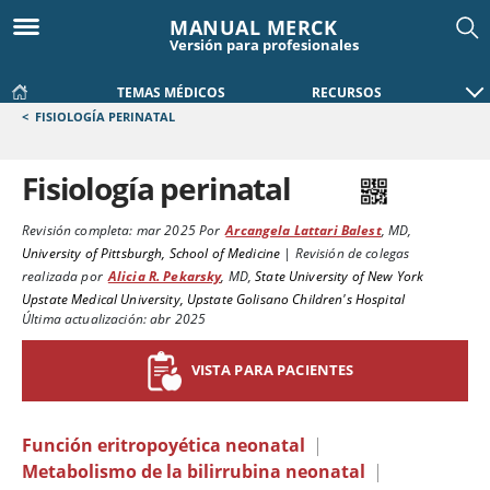
MANUAL MERCK
Versión para profesionales
TEMAS MÉDICOS
RECURSOS
<
FISIOLOGÍA PERINATAL
Fisiología perinatal
Revisión completa:
mar 2025
Por
Arcangela Lattari Balest
,
MD
,
University of Pittsburgh, School of Medicine
|
Revisión de colegas
realizada por
Alicia R. Pekarsky
,
MD
,
State University of New York
Upstate Medical University, Upstate Golisano Children's Hospital
Última actualización: abr 2025
VISTA PARA PACIENTES
Función eritropoyética neonatal
|
Metabolismo de la bilirrubina neonatal
|