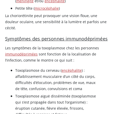
(
méningite
et/ou
encéphalite
)
Petite tête (
microcéphalie
)
La choriorétinite peut provoquer une vision floue, une
douleur oculaire, une sensibilité à la lumière et parfois une
cécité.
Symptômes des personnes immunodéprimées
Les symptômes de la toxoplasmose chez les personnes
immunodéprimées
sont fonction de la localisation de
l’infection, comme le montre ce qui suit :
Toxoplasmose du cerveau (
encéphalite
) :
affaiblissement musculaire d’un côté du corps,
difficultés d’élocution, problèmes de vue, maux
de tête, confusion, convulsions et coma
Toxoplasmose aiguë disséminée (toxoplasmose
qui s’est propagée dans tout l’organisme) :
éruption cutanée, fièvre élevée, frissons,