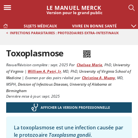
LE MANUEL MERCK
Version pour le grand public
SUJETS MÉDICAUX
VIVRE EN BONNE SANTÉ
<
INFECTIONS PARASITAIRES : PROTOZOAIRES EXTRA-INTESTINAUX
Toxoplasmose
Revue/Révision complète :
sept. 2025
Par
Chelsea Marie
,
PhD
,
University
of Virginia
|
William A. Petri, Jr
,
MD, PhD
,
University of Virginia School of
Medicine
|
Examen par des pairs réalisé par
Christina A. Muzny
,
MD,
MSPH
,
Division of Infectious Diseases, University of Alabama at
Birmingham
Dernière mise à jour: sept. 2025
AFFICHER LA VERSION PROFESSIONNELLE
La toxoplasmose est une infection causée par
le protozoaire
Toxoplasma gondii
.