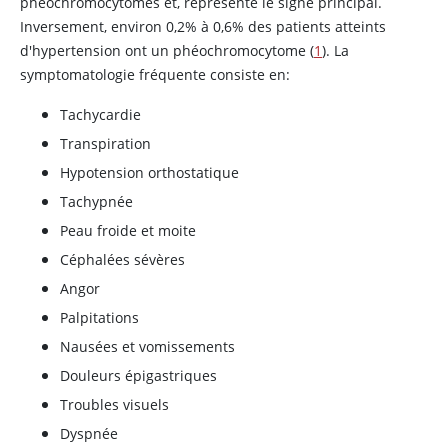
phéochromocytomes et, représente le signe principal.
Inversement, environ 0,2% à 0,6% des patients atteints
d'hypertension ont un phéochromocytome (
1
). La
symptomatologie fréquente consiste en:
Tachycardie
Transpiration
Hypotension orthostatique
Tachypnée
Peau froide et moite
Céphalées sévères
Angor
Palpitations
Nausées et vomissements
Douleurs épigastriques
Troubles visuels
Dyspnée