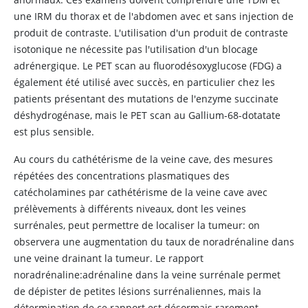
une IRM du thorax et de l'abdomen avec et sans injection de
produit de contraste. L'utilisation d'un produit de contraste
isotonique ne nécessite pas l'utilisation d'un blocage
adrénergique. Le PET scan au fluorodésoxyglucose (FDG) a
également été utilisé avec succès, en particulier chez les
patients présentant des mutations de l'enzyme succinate
déshydrogénase, mais le PET scan au Gallium-68-dotatate
est plus sensible.
Au cours du cathétérisme de la veine cave, des mesures
répétées des concentrations plasmatiques des
catécholamines par cathétérisme de la veine cave avec
prélèvements à différents niveaux, dont les veines
surrénales, peut permettre de localiser la tumeur: on
observera une augmentation du taux de
noradrénaline
dans
une veine drainant la tumeur. Le rapport
noradrénaline
:
adrénaline
dans la veine surrénale permet
de dépister de petites lésions surrénaliennes, mais la
détermination de ce rapport est désormais rarement