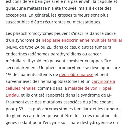
est considérée bénigne si elle n'a pas envahi la capsule et
qu'aucune métastase n'a été trouvée, mais il existe des
exceptions. En général, les grosses tumeurs sont plus
susceptibles d'être récurrentes ou métastatiques.
Les phéochromocytomes peuvent s'inscrire dans le cadre
d'un syndrome de
néoplasie endocrinienne multiple familial
(NEM), de type 2A ou 2B; dans ce cas, d'autres tumeurs
endocrines (adénomes parathyroïdiens ou cancer
médullaire thyroïdien) peuvent coexister ou apparaître
secondairement. Un phéochromocytome se développe chez
1% des patients atteints de
neurofibromatose
et peut
survenir avec des hémangioblastomes et un
carcinome à
cellules rénales
, comme dans la
maladie de von Hippel-
Lindau
, et ils ont été rapportés dans le syndrome de Li-
Fraumeni avec des mutations associées du gène codant
pour p53. Les phéochromocytomes familiaux et les tumeurs
du glomus carotidien peuvent être dus à des mutations des
gènes codant pour l'enzyme succinate déshydrogénase ou