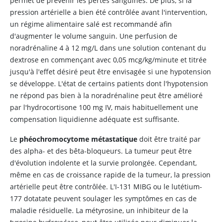
permet de prévenir les pertes sanguines. De plus, si la
pression artérielle a bien été contrôlée avant l'intervention,
un régime alimentaire salé est recommandé afin
d'augmenter le volume sanguin. Une perfusion de
noradrénaline 4 à 12 mg/L dans une solution contenant du
dextrose en commençant avec 0,05 mcg/kg/minute et titrée
jusqu'à l'effet désiré peut être envisagée si une hypotension
se développe. L'état de certains patients dont l'hypotension
ne répond pas bien à la
noradrénaline
peut être amélioré
par l'hydrocortisone 100 mg IV, mais habituellement une
compensation liquidienne adéquate est suffisante.
Le
phéochromocytome métastatique
doit être traité par
des alpha- et des bêta-bloqueurs. La tumeur peut être
d'évolution indolente et la survie prolongée. Cependant,
même en cas de croissance rapide de la tumeur, la pression
artérielle peut être contrôlée. L'I-131 MIBG ou le lutétium-
177 dotatate peuvent soulager les symptômes en cas de
maladie résiduelle. La métyrosine, un inhibiteur de la