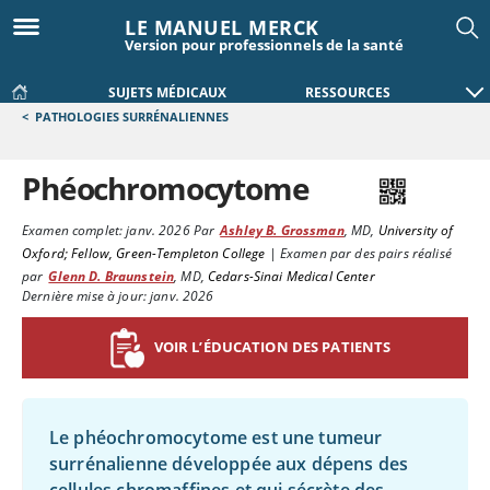
LE MANUEL MERCK
Version pour professionnels de la santé
SUJETS MÉDICAUX
RESSOURCES
<
PATHOLOGIES SURRÉNALIENNES
Phéochromocytome
Examen complet:
janv. 2026
Par
Ashley B. Grossman
,
MD
,
University of
Oxford; Fellow, Green-Templeton College
|
Examen par des pairs réalisé
par
Glenn D. Braunstein
,
MD
,
Cedars-Sinai Medical Center
Dernière mise à jour: janv. 2026
VOIR L’ÉDUCATION DES PATIENTS
Le phéochromocytome est une tumeur
surrénalienne développée aux dépens des