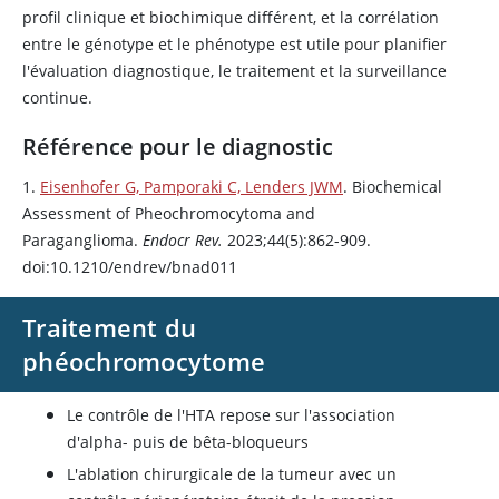
profil clinique et biochimique différent, et la corrélation
entre le génotype et le phénotype est utile pour planifier
l'évaluation diagnostique, le traitement et la surveillance
continue.
Référence pour le diagnostic
1.
Eisenhofer G, Pamporaki C, Lenders JWM
. Biochemical
Assessment of Pheochromocytoma and
Paraganglioma.
Endocr Rev.
2023;44(5):862-909.
doi:10.1210/endrev/bnad011
Traitement du
phéochromocytome
Le contrôle de l'HTA repose sur l'association
d'alpha- puis de bêta-bloqueurs
L'ablation chirurgicale de la tumeur avec un