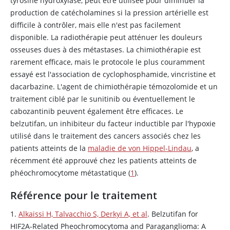
tyrosine hydroxylase, peut être utilisée pour diminuer la
production de catécholamines si la pression artérielle est
difficile à contrôler, mais elle n'est pas facilement
disponible. La radiothérapie peut atténuer les douleurs
osseuses dues à des métastases. La chimiothérapie est
rarement efficace, mais le protocole le plus couramment
essayé est l'association de cyclophosphamide, vincristine et
dacarbazine. L'agent de chimiothérapie témozolomide et un
traitement ciblé par le sunitinib ou éventuellement le
cabozantinib peuvent également être efficaces. Le
belzutifan, un inhibiteur du facteur inductible par l'hypoxie
utilisé dans le traitement des cancers associés chez les
patients atteints de la
maladie de von Hippel-Lindau
, a
récemment été approuvé chez les patients atteints de
phéochromocytome métastatique (
1
).
Référence pour le traitement
1.
Alkaissi H, Talvacchio S, Derkyi A, et al
. Belzutifan for
HIF2A-Related Pheochromocytoma and Paraganglioma: A