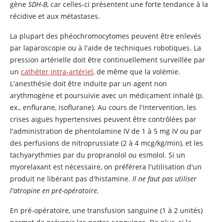
gène
SDH-B
, car celles-ci présentent une forte tendance à la
récidive et aux métastases.
La plupart des phéochromocytomes peuvent être enlevés
par laparoscopie ou à l'aide de techniques robotiques. La
pression artérielle doit être continuellement surveillée par
un
cathéter intra-artériel
, de même que la volémie.
L'anesthésie doit être induite par un agent non
arythmogène et poursuivie avec un médicament inhalé (p.
ex., enflurane, isoflurane). Au cours de l'intervention, les
crises aiguës hypertensives peuvent être contrôlées par
l'administration de phentolamine IV de 1 à 5 mg IV ou par
des perfusions de nitroprussiate (2 à 4 mcg/kg/min), et les
tachyarythmies par du propranolol ou esmolol. Si un
myorelaxant est nécessaire, on préférera l'utilisation d'un
produit ne libérant pas d'histamine.
Il ne faut pas utiliser
l'atropine en pré-opératoire.
En pré-opératoire, une transfusion sanguine (1 à 2 unités)