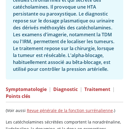
cellules chromaffines et qui sécrète des
catécholamines. Il provoque une HTA
persistante ou paroxystique. Le diagnostic
repose sur le dosage plasmatique ou urinaire
des dérivés méthoxylés des catécholamines.
Les examens d'imagerie, notamment la TDM
ou l'IRM, permettent de localiser les tumeurs.
Le traitement repose sur la chirurgie, lorsque
la tumeur est résécable. L'alpha-blocage,
habituellement associé au bêta-blocage, est
utilisé pour contrôler la pression artérielle.
Symptomatologie
|
Diagnostic
|
Traitement
|
Points clés
(Voir aussi
Revue générale de la fonction surrénalienne
.)
Les catécholamines sécrétées comportent la
noradrénaline
,
l'adrénaline
, la
dopamine
, et la dopa en proportions