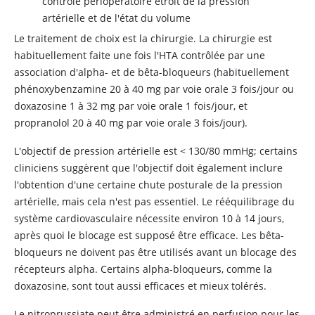
contrôle périopératoire étroit de la pression
artérielle et de l'état du volume
Le traitement de choix est la chirurgie. La chirurgie est
habituellement faite une fois l'HTA contrôlée par une
association d'alpha- et de bêta-bloqueurs (habituellement
phénoxybenzamine 20 à 40 mg par voie orale 3 fois/jour ou
doxazosine 1 à 32 mg par voie orale 1 fois/jour, et
propranolol 20 à 40 mg par voie orale 3 fois/jour).
L'objectif de pression artérielle est
<
130/80 mmHg; certains
cliniciens suggèrent que l'objectif doit également inclure
l'obtention d'une certaine chute posturale de la pression
artérielle, mais cela n'est pas essentiel. Le rééquilibrage du
système cardiovasculaire nécessite environ 10 à 14 jours,
après quoi le blocage est supposé être efficace. Les bêta-
bloqueurs ne doivent pas être utilisés avant un blocage des
récepteurs alpha. Certains alpha-bloqueurs, comme la
doxazosine, sont tout aussi efficaces et mieux tolérés.
Le nitroprussiate peut être administré en perfusion pour les