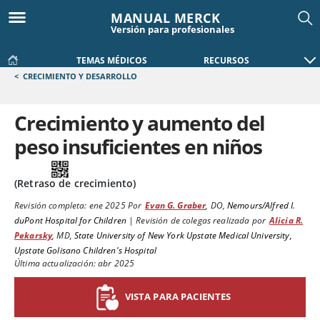
MANUAL MERCK
Versión para profesionales
TEMAS MÉDICOS
RECURSOS
<
CRECIMIENTO Y DESARROLLO
Crecimiento y aumento del
peso insuficientes en niños
(Retraso de crecimiento)
Revisión completa:
ene 2025
Por
Evan G. Graber
,
DO
,
Nemours/Alfred I.
duPont Hospital for Children
|
Revisión de colegas realizada por
Alicia R.
Pekarsky
,
MD
,
State University of New York Upstate Medical University,
Upstate Golisano Children's Hospital
Última actualización: abr 2025
VISTA PARA PACIENTES