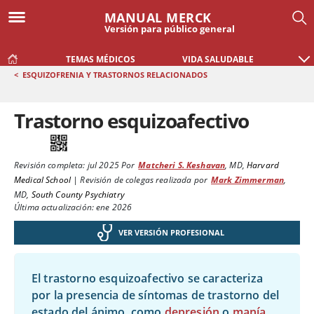
MANUAL MERCK
Versión para público general
TEMAS MÉDICOS
VIDA SALUDABLE
<
ESQUIZOFRENIA Y TRASTORNOS RELACIONADOS
Trastorno esquizoafectivo
Revisión completa:
jul 2025
Por
Matcheri S. Keshavan
,
MD
,
Harvard
Medical School
|
Revisión de colegas realizada por
Mark Zimmerman
,
MD
,
South County Psychiatry
Última actualización: ene 2026
VER VERSIÓN PROFESIONAL
El trastorno esquizoafectivo se caracteriza
por la presencia de síntomas de trastorno del
estado del ánimo, como
depresión
o
manía
,