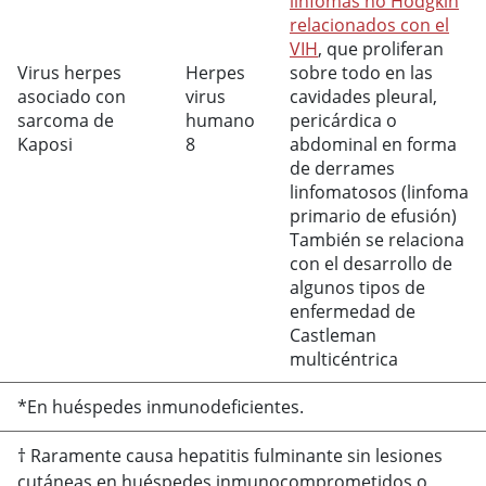
linfomas no Hodgkin
relacionados con el
VIH
, que proliferan
Virus herpes
Herpes
sobre todo en las
asociado con
virus
cavidades pleural,
sarcoma de
humano
pericárdica o
Kaposi
8
abdominal en forma
de derrames
linfomatosos (linfoma
primario de efusión)
También se relaciona
con el desarrollo de
algunos tipos de
enfermedad de
Castleman
multicéntrica
*En huéspedes inmunodeficientes.
† Raramente causa hepatitis fulminante sin lesiones
cutáneas en huéspedes inmunocomprometidos o