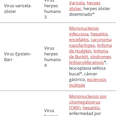
Virus
Varicela
,
herpes
Virus varicela-
herpes
zóster
, herpes zóster
zóster
humano
diseminado*
3
Mononucleosis
infecciosa
,
hepatitis
,
encefalitis
,
carcinoma
nasofaríngeo
,
linfoma
Virus
de Hodgkin
,
linfoma
Virus Epstein-
herpes
de Burkitt
,
síndromes
Barr
humano
linfoproliferativos
*,
4
leucoplasia vellosa
bucal*, cáncer
gástrico,
esclerosis
múltiple
Mononucleosis por
citomegalovirus
(CMV)
,
hepatitis
,
Virus
enfermedad por