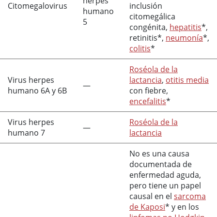
herpes
Citomegalovirus
inclusión
humano
citomegálica
5
congénita,
hepatitis
*,
retinitis*,
neumonía
*,
colitis
*
Roséola de la
Virus herpes
lactancia
,
otitis media
—
humano 6A y 6B
con fiebre,
encefalitis
*
Virus herpes
Roséola de la
—
humano 7
lactancia
No es una causa
documentada de
enfermedad aguda,
pero tiene un papel
causal en el
sarcoma
de Kaposi
* y en los