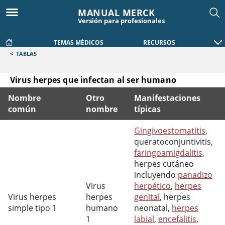
MANUAL MERCK
Versión para profesionales
TEMAS MÉDICOS
RECURSOS
<
TABLAS
Virus herpes que infectan al ser humano
Nombre
Otro
Manifestaciones
común
nombre
típicas
Virus herpes que infectan al ser humano
Gingivoestomatitis
,
queratoconjuntivitis,
faringoamigdalitis
,
herpes cutáneo
incluyendo
panadizo
Virus
herpético
,
herpes
Virus herpes
herpes
genital
, herpes
simple tipo 1
humano
neonatal,
herpes
1
labial
,
encefalitis
,