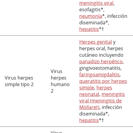
meningitis viral
,
esofagitis*,
neumonía
*, infección
diseminada*,
hepatitis
*†
Herpes genital
y
herpes oral, herpes
cutáneo incluyendo
panadizo herpético
,
gingivoestomatitis,
Virus
faringoamigdalitis
,
Virus herpes
herpes
queratitis por herpes
simple tipo 2
humano
simple
,
herpes
2
neonatal
,
meningitis
viral (meningitis de
Mollaret)
, infección
diseminada*,
hepatitis
*†