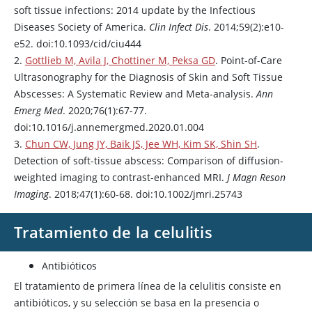
escasa frecuencia
soft tissue infections: 2014 update by the Infectious
cianótico)
Diseases Society of America.
Clin Infect Dis
. 2014;59(2):e10-
e52. doi:10.1093/cid/ciu444
Superficie
Piel de
Suave
2.
Gottlieb M, Avila J, Chottiner M, Peksa GD
. Point-of-Care
cutánea
naranja
Ultrasonography for the Diagnosis of Skin and Soft Tissue
Linfangitis y
Abscesses: A Systematic Review and Meta-analysis.
Ann
linfadenopatías
Frecuente
Infrecuente
Emerg Med
. 2020;76(1):67-77.
regionales
doi:10.1016/j.annemergmed.2020.01.004
3.
Chun CW, Jung JY, Baik JS, Jee WH, Kim SK, Shin SH
.
Detection of soft-tissue abscess: Comparison of diffusion-
weighted imaging to contrast-enhanced MRI.
J Magn Reson
Imaging
. 2018;47(1):60-68. doi:10.1002/jmri.25743
Tratamiento de la celulitis
Antibióticos
El tratamiento de primera línea de la celulitis consiste en
antibióticos, y su selección se basa en la presencia o