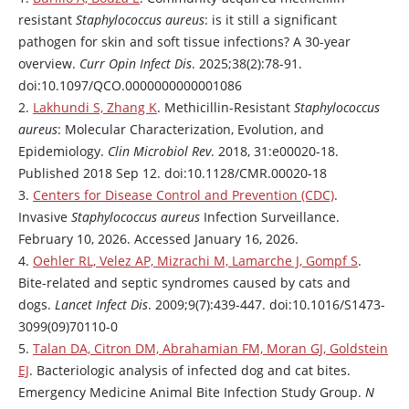
resistant
Staphylococcus aureus
: is it still a significant
pathogen for skin and soft tissue infections? A 30-year
overview.
Curr Opin Infect Dis
. 2025;38(2):78-91.
doi:10.1097/QCO.0000000000001086
2.
Lakhundi S, Zhang K
. Methicillin-Resistant
Staphylococcus
aureus
: Molecular Characterization, Evolution, and
Epidemiology.
Clin Microbiol Rev
. 2018, 31:e00020-18.
Published 2018 Sep 12. doi:10.1128/CMR.00020-18
3.
Centers for Disease Control and Prevention (CDC)
.
Invasive
Staphylococcus aureus
Infection Surveillance.
February 10, 2026. Accessed January 16, 2026.
4.
Oehler RL, Velez AP, Mizrachi M, Lamarche J, Gompf S
.
Bite-related and septic syndromes caused by cats and
dogs.
Lancet Infect Dis
. 2009;9(7):439-447. doi:10.1016/S1473-
3099(09)70110-0
5.
Talan DA, Citron DM, Abrahamian FM, Moran GJ, Goldstein
EJ
. Bacteriologic analysis of infected dog and cat bites.
Emergency Medicine Animal Bite Infection Study Group.
N