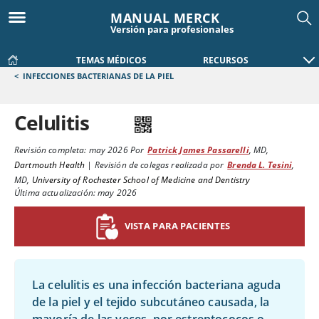
MANUAL MERCK
Versión para profesionales
TEMAS MÉDICOS
RECURSOS
<
INFECCIONES BACTERIANAS DE LA PIEL
Celulitis
Revisión completa:
may 2026
Por
Patrick James Passarelli
,
MD
,
Dartmouth Health
|
Revisión de colegas realizada por
Brenda L. Tesini
,
MD
,
University of Rochester School of Medicine and Dentistry
Última actualización: may 2026
VISTA PARA PACIENTES
La celulitis es una infección bacteriana aguda
de la piel y el tejido subcutáneo causada, la