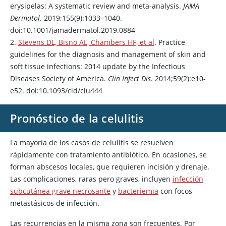
erysipelas: A systematic review and meta-analysis.
JAMA
Dermatol
. 2019;155(9):1033–1040.
doi:10.1001/jamadermatol.2019.0884
2.
Stevens DL, Bisno AL, Chambers HF, et al
. Practice
guidelines for the diagnosis and management of skin and
soft tissue infections: 2014 update by the Infectious
Diseases Society of America.
Clin Infect Dis
. 2014;59(2):e10-
e52. doi:10.1093/cid/ciu444
Pronóstico de la celulitis
La mayoría de los casos de celulitis se resuelven
rápidamente con tratamiento antibiótico. En ocasiones, se
forman abscesos locales, que requieren incisión y drenaje.
Las complicaciones, raras pero graves, incluyen
infección
subcutánea grave necrosante
y
bacteriemia
con focos
metastásicos de infección.
Las recurrencias en la misma zona son frecuentes. Por