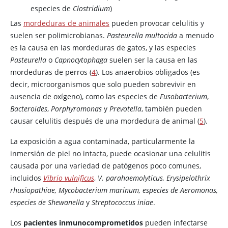
especies de
Clostridium
)
Las
mordeduras de animales
pueden provocar celulitis y
suelen ser polimicrobianas.
Pasteurella multocida
a menudo
es la causa en las mordeduras de gatos, y las especies
Pasteurella
o
Capnocytophaga
suelen ser la causa en las
mordeduras de perros (
4
). Los anaerobios obligados (es
decir, microorganismos que solo pueden sobrevivir en
ausencia de oxígeno), como las especies de
Fusobacterium
,
Bacteroides
,
Porphyromonas
y
Prevotella
, también pueden
causar celulitis después de una mordedura de animal (
5
).
La exposición a agua contaminada, particularmente la
inmersión de piel no intacta, puede ocasionar una celulitis
causada por una variedad de patógenos poco comunes,
incluidos
Vibrio vulnificus
,
V. parahaemolyticus, Erysipelothrix
rhusiopathiae, Mycobacterium marinum, especies de Aeromonas,
especies de Shewanella
y
Streptococcus iniae
.
Los
pacientes inmunocomprometidos
pueden infectarse