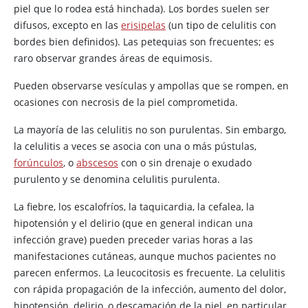
piel que lo rodea está hinchada). Los bordes suelen ser
difusos, excepto en las
erisipelas
(un tipo de celulitis con
bordes bien definidos). Las petequias son frecuentes; es
raro observar grandes áreas de equimosis.
Pueden observarse vesículas y ampollas que se rompen, en
ocasiones con necrosis de la piel comprometida.
La mayoría de las celulitis no son purulentas. Sin embargo,
la celulitis a veces se asocia con una o más pústulas,
forúnculos
, o
abscesos
con o sin drenaje o exudado
purulento y se denomina celulitis purulenta.
La fiebre, los escalofríos, la taquicardia, la cefalea, la
hipotensión y el delirio (que en general indican una
infección grave) pueden preceder varias horas a las
manifestaciones cutáneas, aunque muchos pacientes no
parecen enfermos. La leucocitosis es frecuente. La celulitis
con rápida propagación de la infección, aumento del dolor,
hipotensión, delirio, o descamación de la piel, en particular