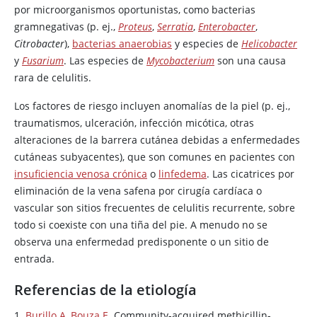
por microorganismos oportunistas, como bacterias
gramnegativas (p. ej.,
Proteus
,
Serratia
,
Enterobacter
,
Citrobacter
),
bacterias anaerobias
y especies de
Helicobacter
y
Fusarium
. Las especies de
Mycobacterium
son una causa
rara de celulitis.
Los factores de riesgo incluyen anomalías de la piel (p. ej.,
traumatismos, ulceración, infección micótica, otras
alteraciones de la barrera cutánea debidas a enfermedades
cutáneas subyacentes), que son comunes en pacientes con
insuficiencia venosa crónica
o
linfedema
. Las cicatrices por
eliminación de la vena safena por cirugía cardíaca o
vascular son sitios frecuentes de celulitis recurrente, sobre
todo si coexiste con una tiña del pie. A menudo no se
observa una enfermedad predisponente o un sitio de
entrada.
Referencias de la etiología
1.
Burillo A, Bouza E
. Community-acquired
methicillin
-