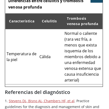
Diferencias entre celulitis y trombosis
venosa profunda
Trombosis
Característica
Celulitis
venosa profunda
Normal o caliente
Diferencias entre celulitis y trombosis venosa profunda
(rara vez fría, a
menos que exista
isquemia de los
Temperatura de
Cálida
miembros debido a
la piel
una enfermedad
venosa extensa que
causa insuficiencia
arterial)
Normal o
Referencias del diagnóstico
eritematoso pero
que desaparece a la
1.
Stevens DL, Bisno AL, Chambers HF, et al
. Practice
Color de la piel
Eritematoso
vitropresión (con
guidelines for the diagnosis and management of skin and