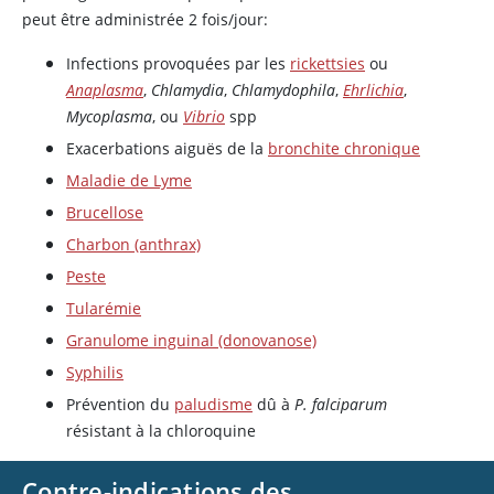
peut être administrée 2 fois/jour:
Infections provoquées par les
rickettsies
ou
Anaplasma
,
Chlamydia
,
Chlamydophila
,
Ehrlichia
,
Mycoplasma
, ou
Vibrio
spp
Exacerbations aiguës de la
bronchite chronique
Maladie de Lyme
Brucellose
Charbon (anthrax)
Peste
Tularémie
Granulome inguinal (donovanose)
Syphilis
Prévention du
paludisme
dû à
P. falciparum
résistant à la
chloroquine
Contre-indications des