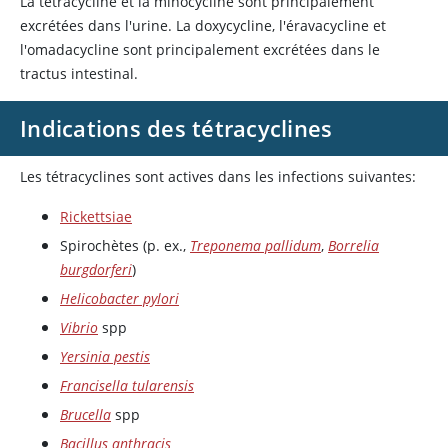
La
tétracycline
et la
minocycline
sont principalement
excrétées dans l'urine. La doxycycline, l'éravacycline et
l'omadacycline sont principalement excrétées dans le
tractus intestinal.
Indications des tétracyclines
Les tétracyclines sont actives dans les infections suivantes:
Rickettsiae
Spirochètes (p. ex.,
Treponema pallidum
,
Borrelia
burgdorferi
)
Helicobacter pylori
Vibrio
spp
Yersinia pestis
Francisella tularensis
Brucella
spp
Bacillus anthracis