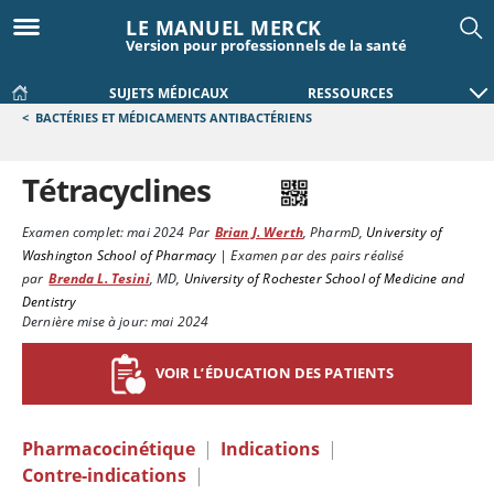
LE MANUEL MERCK
Version pour professionnels de la santé
SUJETS MÉDICAUX
RESSOURCES
<
BACTÉRIES ET MÉDICAMENTS ANTIBACTÉRIENS
Tétracyclines
Examen complet:
mai 2024
Par
Brian J. Werth
,
PharmD
,
University of
Washington School of Pharmacy
|
Examen par des pairs réalisé
par
Brenda L. Tesini
,
MD
,
University of Rochester School of Medicine and
Dentistry
Dernière mise à jour: mai 2024
VOIR L’ÉDUCATION DES PATIENTS
Pharmacocinétique
|
Indications
|
Contre-indications
|