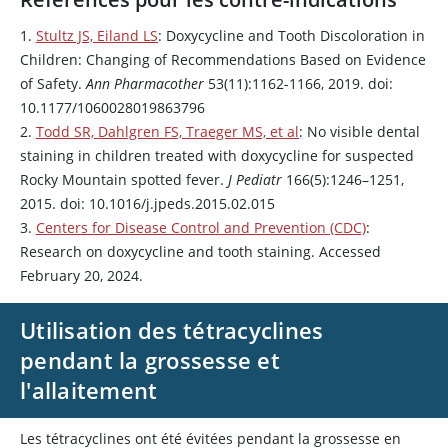
1.
Stultz JS, Eiland LS
:
Doxycycline
and Tooth Discoloration in
Children: Changing of Recommendations Based on Evidence
of Safety.
Ann Pharmacother
53(11):1162-1166, 2019. doi:
10.1177/1060028019863796
2.
Todd SR, Dahlgren FS, Traeger MS, et al
: No visible dental
staining in children treated with
doxycycline
for suspected
Rocky Mountain spotted fever.
J Pediatr
166(5):1246–1251,
2015. doi: 10.1016/j.jpeds.2015.02.015
3.
Centers for Disease Control and Prevention (CDC)
:
Research on
doxycycline
and tooth staining. Accessed
February 20, 2024.
Utilisation des tétracyclines
pendant la grossesse et
l'allaitement
Les tétracyclines ont été évitées pendant la grossesse en