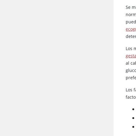
Se m
norm
pued
ecog
dete
Los 
gest
al c
gluco
pref
Los 
facto