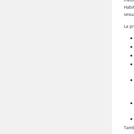
Habi
sexu
La p
Tamb