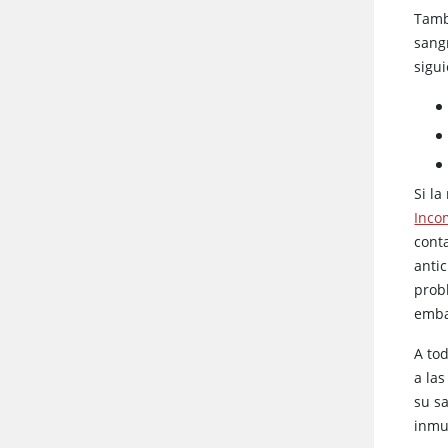
Tamb
sang
sigui
Si la
Inco
cont
anti
prob
emba
A to
a la
su sa
inmu