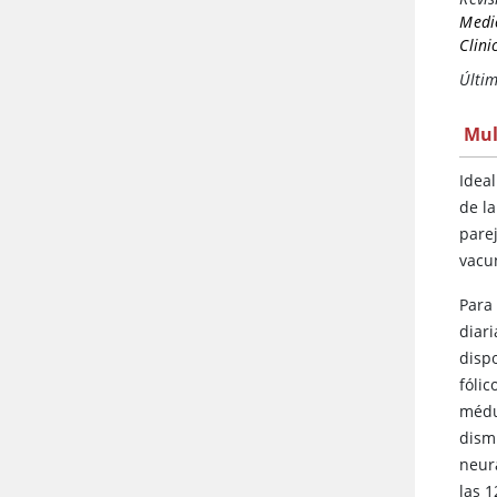
Medi
Clini
Últim
Mul
Idea
de la
pare
vacu
Para
diar
disp
fóli
médu
dism
neur
las 