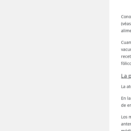
Cono
(véa
alim
Cuan
vacu
rece
fólic
La 
La a
En l
de e
Los 
ante
médi