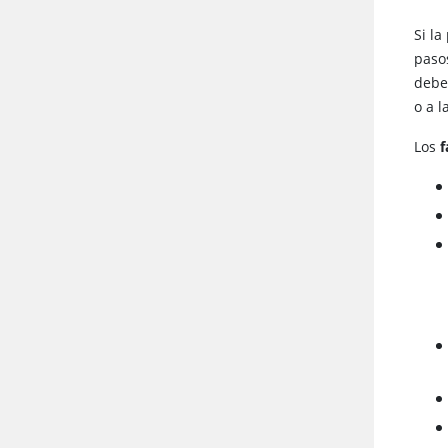
Si la
paso
debe
o a l
Los
f