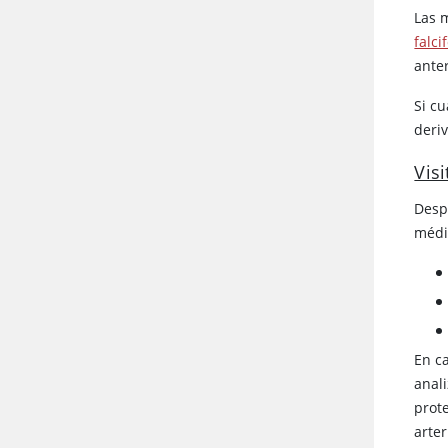
Las 
falc
ante
Si c
deri
Vis
Desp
médi
En ca
anal
prot
arte