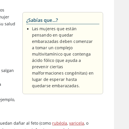
los
mujer
¿Sabías que...?
su salud
Las mujeres que están
pensando en quedar
embarazadas deben comenzar
a tomar un complejo
multivitamínico que contenga
ácido fólico (que ayuda a
prevenir ciertas
 salgan
malformaciones congénitas) en
a
lugar de esperar hasta
a
quedarse embarazadas.
ejemplo,
puedan dañar al feto (como
rubéola
,
varicela
, o