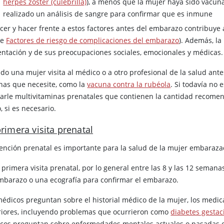
herpes zóster (culebrilla)
), a menos que la mujer haya sido vacuna
realizado un análisis de sangre para confirmar que es inmune
cer y hacer frente a estos factores antes del embarazo contribuye
se
Factores de riesgo de complicaciones del embarazo
). Además, l
entación y de sus preocupaciones sociales, emocionales y médicas.
do una mujer visita al médico o a otro profesional de la salud ant
nas que necesite, como la
vacuna contra la rubéola
. Si todavía no
tarle multivitaminas prenatales que contienen la cantidad recomen
o, si es necesario.
primera visita prenatal
tención prenatal es importante para la salud de la mujer embaraza
a primera visita prenatal, por lo general entre las 8 y las 12 sem
mbarazo o una ecografía para confirmar el embarazo.
médicos preguntan sobre el historial médico de la mujer, los med
riores, incluyendo problemas que ocurrieron como
diabetes gestac
cos preguntan sobre enfermedades mentales actuales o pasadas o