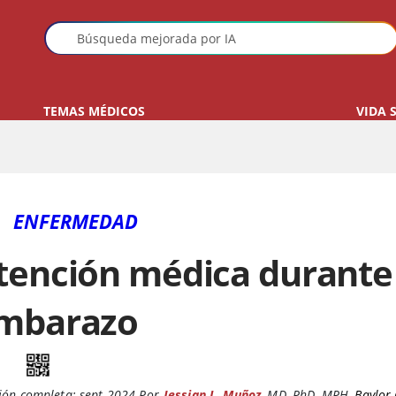
TEMAS MÉDICOS
VIDA 
ENFERMEDAD
tención médica durante 
mbarazo
ión completa:
sept 2024
Por
Jessian L. Muñoz
,
MD, PhD, MPH
,
Baylor 