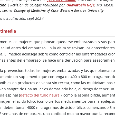
cine
|
Revisión de colegas realizada por
Oluwatosin Goje
,
MD, MSCR
,
c, Lerner College of Medicine of Case Western Reserve University
a actualización: sept 2024
timedia
lmente, las mujeres que planean quedarse embarazadas y sus pare
 salud antes del embarazo. En la visita se revisan los antecedentes
ja. El médico aconseja sobre cómo controlar las enfermedades crón
nas antes del embarazo. Se hace una derivación para asesoramient
 la prevención, todas las mujeres embarazadas y las que planea
iamente un suplemento que contenga de 400 a 800 microgramos 
onibles en productos de venta sin receta, como las multivitaminas o
co en sangre de una mujer es demasiado baja, el riesgo de tener un
la espinal (
defecto del tubo neural
), como la espina bífida, aum
inuyen el ácido fólico (como ciertos medicamentos para la epileps
al deben tomar 4000 microgramos de ácido fólico, comenzando 3 m
12 semanas de embarazo, una cantidad mucho mayor que la recom