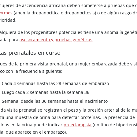
mujeres de ascendencia africana deben someterse a pruebas que d
iformes
(anemia drepanocítica o drepanocitosis) o de algún rasgo dr
rioridad.
ualquiera de los progenitores potenciales tiene una anomalía genét
vada para
asesoramiento y pruebas genéticas
.
itas prenatales en curso
ués de la primera visita prenatal, una mujer embarazada debe visi
co con la frecuencia siguiente:
Cada 4 semanas hasta las 28 semanas de embarazo
Luego cada 2 semanas hasta la semana 36
Semanal desde las 36 semanas hasta el nacimiento
da visita prenatal se registran el peso y la presión arterial de la m
iza una muestra de orina para detectar proteínas. La presencia de
eínas en la orina puede indicar
preeclampsia
(un tipo de hipertens
rial que aparece en el embarazo).