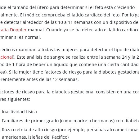
ide el tamaño del útero para determinar si el feto está creciendo
almente. El médico comprueba el latido cardíaco del feto. Por lo g
e detectar alrededor de las 10 a 11 semanas con un dispositivo de
rafía Doppler
manual. Cuando ya se ha detectado el latido cardíaco
rminar si es normal.
médicos examinan a todas las mujeres para detectar el tipo de dia
acional
). Este análisis de sangre se realiza entre la semana 24 y la 
abo de 1 hora de beber un líquido que contiene una cierta cantidad
sa). Si la mujer tiene factores de riesgo para la diabetes gestacion
erentemente antes de las 12 semanas.
factores de riesgo para la diabetes gestacional consisten en una 
res siguientes:
Inactividad física
Familiares de primer grado (como madre o hermanas) con diabet
Raza o etnia de alto riesgo (por ejemplo, personas afroamericanas,
americanas, isleñas del Pacífico)