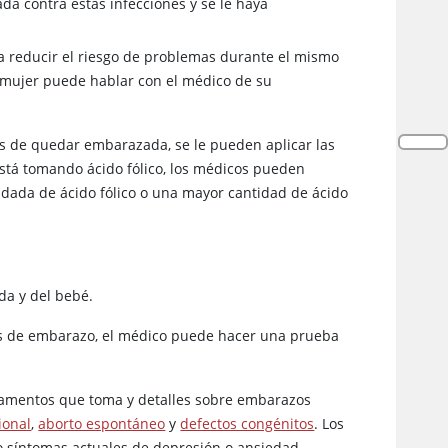
da contra estas infecciones y se le haya
 a reducir el riesgo de problemas durante el mismo
a mujer puede hablar con el médico de su
es de quedar embarazada, se le pueden aplicar las
 está tomando ácido fólico, los médicos pueden
dada de ácido fólico o una mayor cantidad de ácido
da y del bebé.
anas de embarazo, el médico puede hacer una prueba
icamentos que toma y detalles sobre embarazos
ional
,
aborto espontáneo
y
defectos congénitos
. Los
 síntomas actuales de depresión o ansiedad.