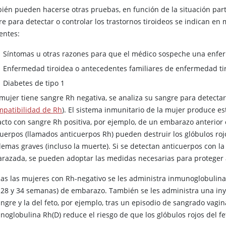
ién pueden hacerse otras pruebas, en función de la situación parti
re para detectar o controlar los trastornos tiroideos se indican en
entes:
Síntomas u otras razones para que el médico sospeche una enfe
Enfermedad tiroidea o antecedentes familiares de enfermedad ti
Diabetes de tipo 1
 mujer tiene sangre Rh negativa, se analiza su sangre para detectar
mpatibilidad de Rh
). El sistema inmunitario de la mujer produce e
acto con sangre Rh positiva, por ejemplo, de un embarazo anterior 
cuerpos (llamados anticuerpos Rh) pueden destruir los glóbulos roj
lemas graves (incluso la muerte). Si se detectan anticuerpos con la
razada, se pueden adoptar las medidas necesarias para proteger a
das las mujeres con Rh-negativo se les administra inmunoglobulina
s 28 y 34 semanas) de embarazo. También se les administra una iny
ngre y la del feto, por ejemplo, tras un episodio de sangrado vagin
noglobulina Rh(D) reduce el riesgo de que los glóbulos rojos del fe