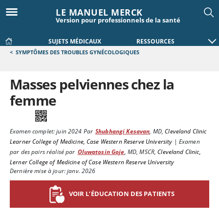
LE MANUEL MERCK
Version pour professionnels de la santé
SUJETS MÉDICAUX
RESSOURCES
<
SYMPTÔMES DES TROUBLES GYNÉCOLOGIQUES
Masses pelviennes chez la
femme
Examen complet:
juin 2024
Par
Shubhangi Kesavan
,
MD
,
Cleveland Clinic
Learner College of Medicine, Case Western Reserve University
|
Examen
par des pairs réalisé par
Oluwatosin Goje
,
MD, MSCR
,
Cleveland Clinic,
Lerner College of Medicine of Case Western Reserve University
Dernière mise à jour: janv. 2026
VOIR L’ÉDUCATION DES PATIENTS