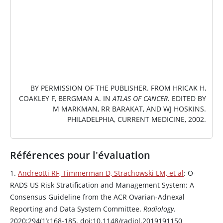
BY PERMISSION OF THE PUBLISHER. FROM HRICAK H,
COAKLEY F, BERGMAN A. IN
ATLAS OF CANCER
. EDITED BY
M MARKMAN, RR BARAKAT, AND WJ HOSKINS.
PHILADELPHIA, CURRENT MEDICINE, 2002.
Références pour l'évaluation
1.
Andreotti RF, Timmerman D, Strachowski LM, et al
: O-
RADS US Risk Stratification and Management System: A
Consensus Guideline from the ACR Ovarian-Adnexal
Reporting and Data System Committee.
Radiology
.
2020;294(1):168-185. doi:10.1148/radiol.2019191150