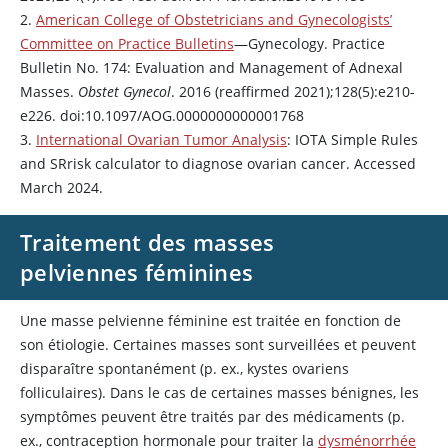
2.
American College of Obstetricians and Gynecologists’
Committee on Practice Bulletins
—Gynecology. Practice
Bulletin No. 174: Evaluation and Management of Adnexal
Masses.
Obstet Gynecol
. 2016 (reaffirmed 2021);128(5):e210-
e226. doi:10.1097/AOG.0000000000001768
3.
International Ovarian Tumor Analysis
: IOTA Simple Rules
and SRrisk calculator to diagnose ovarian cancer. Accessed
March 2024.
Traitement des masses
pelviennes féminines
Une masse pelvienne féminine est traitée en fonction de
son étiologie. Certaines masses sont surveillées et peuvent
disparaître spontanément (p. ex., kystes ovariens
folliculaires). Dans le cas de certaines masses bénignes, les
symptômes peuvent être traités par des médicaments (p.
ex., contraception hormonale pour traiter la
dysménorrhée