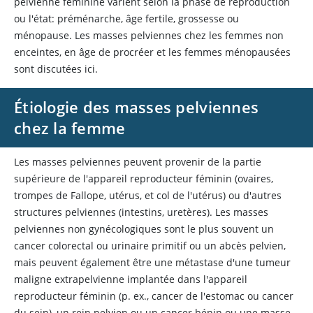
pelvienne féminine varient selon la phase de reproduction
ou l'état: préménarche, âge fertile, grossesse ou
ménopause. Les masses pelviennes chez les femmes non
enceintes, en âge de procréer et les femmes ménopausées
sont discutées ici.
Étiologie des masses pelviennes
chez la femme
Les masses pelviennes peuvent provenir de la partie
supérieure de l'appareil reproducteur féminin (ovaires,
trompes de Fallope, utérus, et col de l'utérus) ou d'autres
structures pelviennes (intestins, uretères). Les masses
pelviennes non gynécologiques sont le plus souvent un
cancer colorectal ou urinaire primitif ou un abcès pelvien,
mais peuvent également être une métastase d'une tumeur
maligne extrapelvienne implantée dans l'appareil
reproducteur féminin (p. ex., cancer de l'estomac ou cancer
du sein), un rein pelvien ou un cancer bénin ou une masse