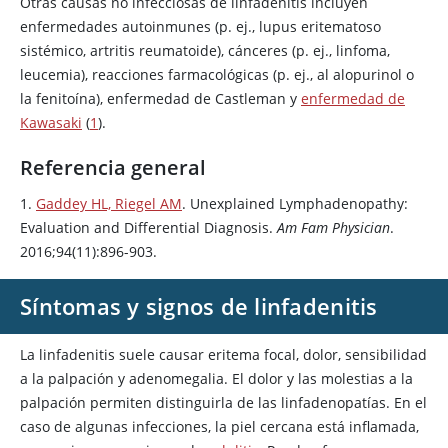
Otras causas no infecciosas de linfadenitis incluyen
enfermedades autoinmunes (p. ej., lupus eritematoso
sistémico, artritis reumatoide), cánceres (p. ej., linfoma,
leucemia), reacciones farmacológicas (p. ej., al alopurinol o
la fenitoína), enfermedad de Castleman y
enfermedad de
Kawasaki
(
1
).
Referencia general
1.
Gaddey HL, Riegel AM
. Unexplained Lymphadenopathy:
Evaluation and Differential Diagnosis.
Am Fam Physician
.
2016;94(11):896-903.
Síntomas y signos de linfadenitis
La linfadenitis suele causar eritema focal, dolor, sensibilidad
a la palpación y adenomegalia. El dolor y las molestias a la
palpación permiten distinguirla de las linfadenopatías. En el
caso de algunas infecciones, la piel cercana está inflamada,