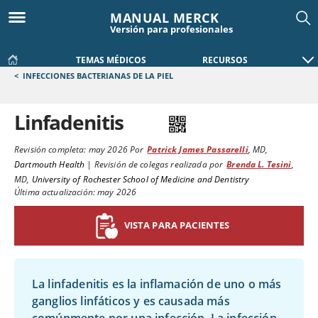
MANUAL MERCK
Versión para profesionales
TEMAS MÉDICOS
RECURSOS
<
INFECCIONES BACTERIANAS DE LA PIEL
Linfadenitis
Revisión completa:
may 2026
Por
Patrick James Passarelli
,
MD
,
Dartmouth Health
|
Revisión de colegas realizada por
Brenda L. Tesini
,
MD
,
University of Rochester School of Medicine and Dentistry
Última actualización: may 2026
VISTA PARA PACIENTES
La linfadenitis es la inflamación de uno o más
ganglios linfáticos y es causada más