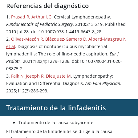
Referencias del diagnóstico
1.
Prasad R, Arthur LG
. Cervical Lymphadenopathy.
Fundamentals of Pediatric Surgery
. 2010;213-219. Published
2010 Jul 28. doi:10.1007/978-1-4419-6643-8_28
2.
Olivas-Mazón R, Blázquez-Gamero D, Alberti-Masgrau N,
et al
. Diagnosis of nontuberculous mycobacterial
lymphadenitis: The role of fine-needle aspiration.
Eur J
Pediatr
. 2021;180(4):1279–1286. doi:10.1007/s00431-020-
03875-2
3.
Falk N, Joseph R, Dieujuste M
. Lymphadenopathy:
Evaluation and Differential Diagnosis.
Am Fam Physician
.
2025;112(3):286-293.
Tratamiento de la linfadenitis
Tratamiento de la causa subyacente
El tratamiento de la linfadenitis se dirige a la causa